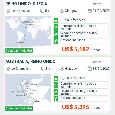
REINO UNIDO, SUECIA
Le Laperouse
8 d
Glasgow
26/04/2028
Lujo a la francesa
Conexión wifi ilimitado de
cortesía
Servicio de prestigio & lujo
incluido
Bebidas incluidas
US$ 5,182
+Tasas
Comidas incluidas
AUSTRALIA, REINO UNIDO
Le Champlain
8 d
Glasgow
13/04/2027
Lujo a la francesa
Conexión wifi ilimitado de
cortesía
Servicio de prestigio & lujo
incluido
Bebidas incluidas
US$ 5,395
+Tasas
Comidas incluidas