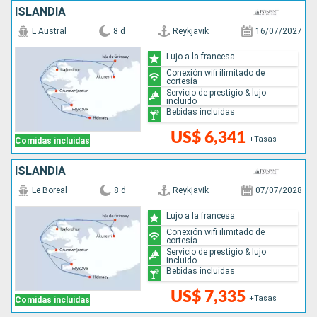
ISLANDIA
L Austral
8 d
Reykjavik
16/07/2027
Lujo a la francesa
Conexión wifi ilimitado de
cortesía
Servicio de prestigio & lujo
incluido
Bebidas incluidas
US$ 6,341
+Tasas
Comidas incluidas
ISLANDIA
Le Boreal
8 d
Reykjavik
07/07/2028
Lujo a la francesa
Conexión wifi ilimitado de
cortesía
Servicio de prestigio & lujo
incluido
Bebidas incluidas
US$ 7,335
+Tasas
Comidas incluidas