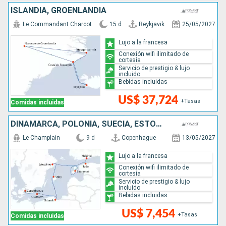
ISLANDIA, GROENLANDIA
Le Commandant Charcot
15 d
Reykjavik
25/05/2027
Lujo a la francesa
Conexión wifi ilimitado de
cortesía
Servicio de prestigio & lujo
incluido
Bebidas incluidas
US$ 37,724
+Tasas
Comidas incluidas
DINAMARCA, POLONIA, SUECIA, ESTONIA, FINLANDIA
Le Champlain
9 d
Copenhague
13/05/2027
Lujo a la francesa
Conexión wifi ilimitado de
cortesía
Servicio de prestigio & lujo
incluido
Bebidas incluidas
US$ 7,454
+Tasas
Comidas incluidas