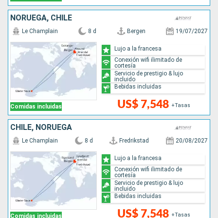
NORUEGA, CHILE
Le Champlain
8 d
Bergen
19/07/2027
Lujo a la francesa
Conexión wifi ilimitado de
cortesía
Servicio de prestigio & lujo
incluido
Bebidas incluidas
US$ 7,548
+Tasas
Comidas incluidas
CHILE, NORUEGA
Le Champlain
8 d
Fredrikstad
20/08/2027
Lujo a la francesa
Conexión wifi ilimitado de
cortesía
Servicio de prestigio & lujo
incluido
Bebidas incluidas
US$ 7,548
+Tasas
Comidas incluidas