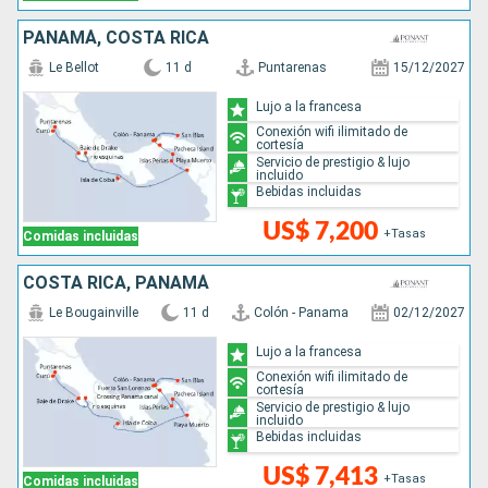
PANAMÁ, COSTA RICA
Le Bellot
11 d
Puntarenas
15/12/2027
Lujo a la francesa
Conexión wifi ilimitado de
cortesía
Servicio de prestigio & lujo
incluido
Bebidas incluidas
US$ 7,200
+Tasas
Comidas incluidas
COSTA RICA, PANAMÁ
Le Bougainville
11 d
Colón - Panama
02/12/2027
Lujo a la francesa
Conexión wifi ilimitado de
cortesía
Servicio de prestigio & lujo
incluido
Bebidas incluidas
US$ 7,413
+Tasas
Comidas incluidas