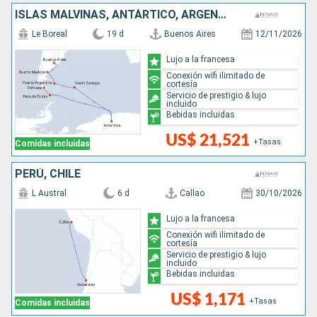
ISLAS MALVINAS, ANTÁRTICO, ARGENTINA
Le Boreal
19 d
Buenos Aires
12/11/2026
Lujo a la francesa
Conexión wifi ilimitado de
cortesía
Servicio de prestigio & lujo
incluido
Bebidas incluidas
US$ 21,521
+Tasas
Comidas incluidas
PERÚ, CHILE
L Austral
6 d
Callao
30/10/2026
Lujo a la francesa
Conexión wifi ilimitado de
cortesía
Servicio de prestigio & lujo
incluido
Bebidas incluidas
US$ 1,171
+Tasas
Comidas incluidas