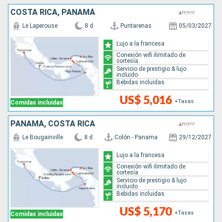
COSTA RICA, PANAMÁ
Le Laperouse
8 d
Puntarenas
05/03/2027
Lujo a la francesa
Conexión wifi ilimitado de
cortesía
Servicio de prestigio & lujo
incluido
Bebidas incluidas
US$ 5,016
+Tasas
Comidas incluidas
PANAMÁ, COSTA RICA
Le Bougainville
8 d
Colón - Panama
29/12/2027
Lujo a la francesa
Conexión wifi ilimitado de
cortesía
Servicio de prestigio & lujo
incluido
Bebidas incluidas
US$ 5,170
+Tasas
Comidas incluidas