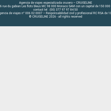
Agencia de viajes especializada crucero – CRUISELINE
6 rue du gabian Les flots bleus MC 98 000 Monaco SAM con un capital de 150 000
contact tel : (00) 377 97 97 84 50
gencia de viajes n° 006 02 0007 – Responsabilidad civil y profesional RC RSA de
© CRUISELINE 2026 - all rights reserved