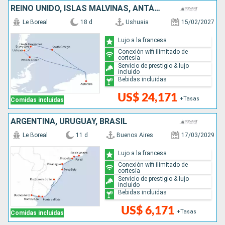
REINO UNIDO, ISLAS MALVINAS, ANTÁRTICO, ARGENTINA
Le Boreal
18 d
Ushuaia
15/02/2027
Lujo a la francesa
Conexión wifi ilimitado de
cortesía
Servicio de prestigio & lujo
incluido
Bebidas incluidas
US$ 24,171
+Tasas
Comidas incluidas
ARGENTINA, URUGUAY, BRASIL
Le Boreal
11 d
Buenos Aires
17/03/2029
Lujo a la francesa
Conexión wifi ilimitado de
cortesía
Servicio de prestigio & lujo
incluido
Bebidas incluidas
US$ 6,171
+Tasas
Comidas incluidas