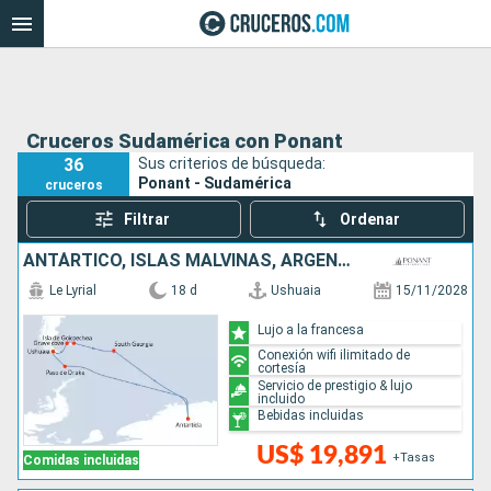
Cruceros Sudamérica con Ponant
36
Sus criterios de búsqueda:
Ponant - Sudamérica
cruceros
Filtrar
Ordenar
ANTÁRTICO, ISLAS MALVINAS, ARGENTINA, REINO UNIDO
Le Lyrial
18 d
Ushuaia
15/11/2028
Lujo a la francesa
Conexión wifi ilimitado de
cortesía
Servicio de prestigio & lujo
incluido
Bebidas incluidas
US$ 19,891
+Tasas
Comidas incluidas