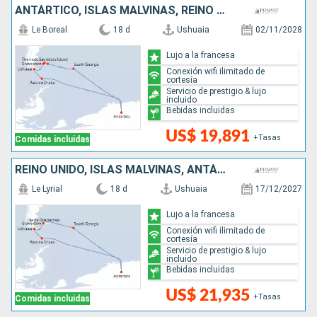
ANTÁRTICO, ISLAS MALVINAS, REINO UNIDO, ARGENTINA
Le Boreal
18 d
Ushuaia
02/11/2028
Lujo a la francesa
Conexión wifi ilimitado de
cortesía
Servicio de prestigio & lujo
incluido
Bebidas incluidas
US$ 19,891
+Tasas
Comidas incluidas
REINO UNIDO, ISLAS MALVINAS, ANTÁRTICO, ARGENTINA
Le Lyrial
18 d
Ushuaia
17/12/2027
Lujo a la francesa
Conexión wifi ilimitado de
cortesía
Servicio de prestigio & lujo
incluido
Bebidas incluidas
US$ 21,935
+Tasas
Comidas incluidas