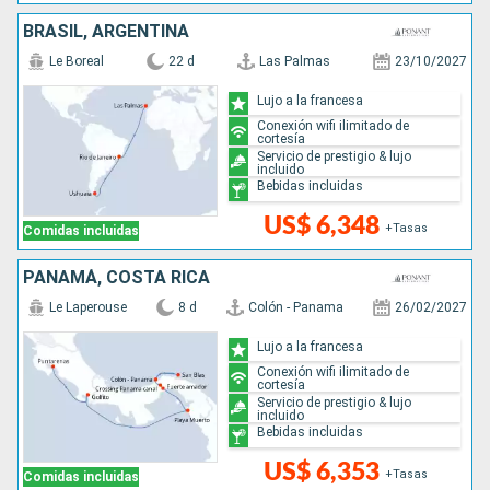
BRASIL, ARGENTINA
Le Boreal
22 d
Las Palmas
23/10/2027
Lujo a la francesa
Conexión wifi ilimitado de
cortesía
Servicio de prestigio & lujo
incluido
Bebidas incluidas
US$ 6,348
+Tasas
Comidas incluidas
PANAMÁ, COSTA RICA
Le Laperouse
8 d
Colón - Panama
26/02/2027
Lujo a la francesa
Conexión wifi ilimitado de
cortesía
Servicio de prestigio & lujo
incluido
Bebidas incluidas
US$ 6,353
+Tasas
Comidas incluidas