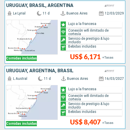
URUGUAY, BRASIL, ARGENTINA
Le Lyrial
11 d
Buenos Aires
12/03/2029
Lujo a la francesa
Conexión wifi ilimitado de
cortesía
Servicio de prestigio & lujo
incluido
Bebidas incluidas
US$ 6,171
+Tasas
Comidas incluidas
URUGUAY, ARGENTINA, BRASIL
L Austral
11 d
Buenos Aires
16/03/2027
Lujo a la francesa
Conexión wifi ilimitado de
cortesía
Servicio de prestigio & lujo
incluido
Bebidas incluidas
US$ 8,407
+Tasas
Comidas incluidas