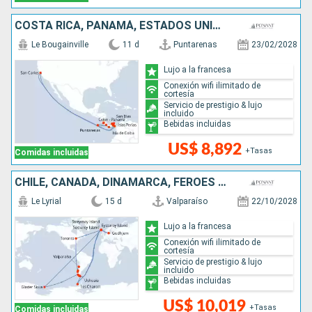
COSTA RICA, PANAMÁ, ESTADOS UNIDOS
Le Bougainville
11 d
Puntarenas
23/02/2028
Lujo a la francesa
Conexión wifi ilimitado de
cortesía
Servicio de prestigio & lujo
incluido
Bebidas incluidas
US$ 8,892
+Tasas
Comidas incluidas
CHILE, CANADÁ, DINAMARCA, FÉROES (ISLAS), ANTÁRTICO, ARGENTINA
Le Lyrial
15 d
Valparaíso
22/10/2028
Lujo a la francesa
Conexión wifi ilimitado de
cortesía
Servicio de prestigio & lujo
incluido
Bebidas incluidas
US$ 10,019
+Tasas
Comidas incluidas