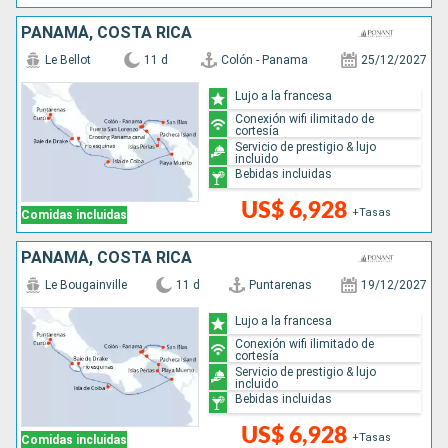
PANAMÁ, COSTA RICA
Le Bellot
11 d
Colón - Panama
25/12/2027
Lujo a la francesa
Conexión wifi ilimitado de
cortesía
Servicio de prestigio & lujo
incluido
Bebidas incluidas
US$ 6,928
+Tasas
Comidas incluidas
PANAMÁ, COSTA RICA
Le Bougainville
11 d
Puntarenas
19/12/2027
Lujo a la francesa
Conexión wifi ilimitado de
cortesía
Servicio de prestigio & lujo
incluido
Bebidas incluidas
US$ 6,928
+Tasas
Comidas incluidas