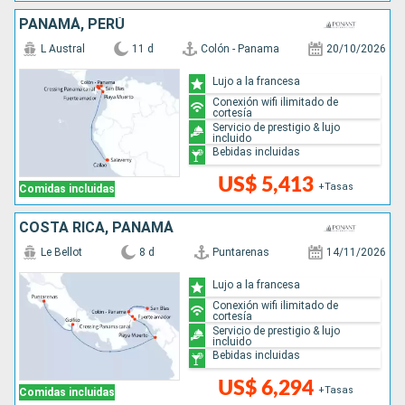
PANAMÁ, PERÚ
L Austral
11 d
Colón - Panama
20/10/2026
Lujo a la francesa
Conexión wifi ilimitado de
cortesía
Servicio de prestigio & lujo
incluido
Bebidas incluidas
US$ 5,413
+Tasas
Comidas incluidas
COSTA RICA, PANAMÁ
Le Bellot
8 d
Puntarenas
14/11/2026
Lujo a la francesa
Conexión wifi ilimitado de
cortesía
Servicio de prestigio & lujo
incluido
Bebidas incluidas
US$ 6,294
+Tasas
Comidas incluidas