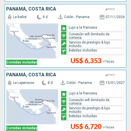
PANAMÁ, COSTA RICA
Le Bellot
8 d
Colón - Panama
07/11/2026
Lujo a la francesa
Conexión wifi ilimitado de
cortesía
Servicio de prestigio & lujo
incluido
Bebidas incluidas
US$ 6,353
+Tasas
Comidas incluidas
PANAMÁ, COSTA RICA
Le Laperouse
8 d
Colón - Panama
15/01/2027
Lujo a la francesa
Conexión wifi ilimitado de
cortesía
Servicio de prestigio & lujo
incluido
Bebidas incluidas
US$ 6,720
+Tasas
Comidas incluidas