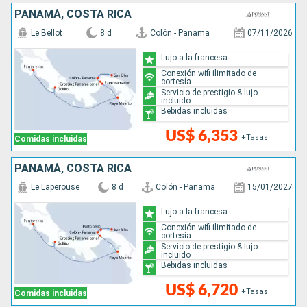
PANAMÁ, COSTA RICA
Le Bellot
8 d
Colón - Panama
07/11/2026
Lujo a la francesa
Conexión wifi ilimitado de
cortesía
Servicio de prestigio & lujo
incluido
Bebidas incluidas
US$ 6,353
+Tasas
Comidas incluidas
PANAMÁ, COSTA RICA
Le Laperouse
8 d
Colón - Panama
15/01/2027
Lujo a la francesa
Conexión wifi ilimitado de
cortesía
Servicio de prestigio & lujo
incluido
Bebidas incluidas
US$ 6,720
+Tasas
Comidas incluidas