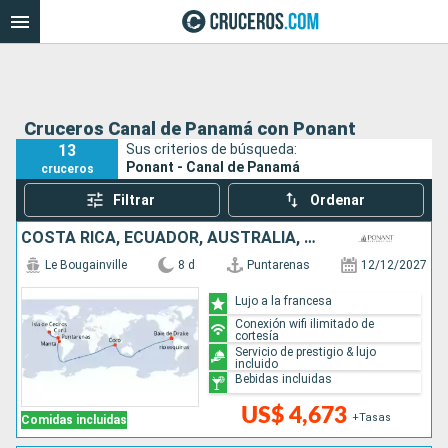
Cruceros Canal de Panamá con Ponant
13
Sus criterios de búsqueda:
Ponant - Canal de Panamá
cruceros
Filtrar
Ordenar
COSTA RICA, ECUADOR, AUSTRALIA, MÉXICO
Le Bougainville
8 d
Puntarenas
12/12/2027
Lujo a la francesa
Conexión wifi ilimitado de
cortesía
Servicio de prestigio & lujo
incluido
Bebidas incluidas
US$ 4,673
+Tasas
Comidas incluidas