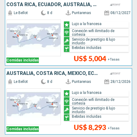
COSTA RICA, ECUADOR, AUSTRALIA, MÉXICO
Le Bellot
8 d
Puntarenas
08/12/2027
Lujo a la francesa
Conexión wifi ilimitado de
cortesía
Servicio de prestigio & lujo
incluido
Bebidas incluidas
US$ 5,004
+Tasas
Comidas incluidas
AUSTRALIA, COSTA RICA, MÉXICO, ECUADOR
Le Bellot
8 d
Puntarenas
28/12/2026
Lujo a la francesa
Conexión wifi ilimitado de
cortesía
Servicio de prestigio & lujo
incluido
Bebidas incluidas
US$ 8,293
+Tasas
Comidas incluidas