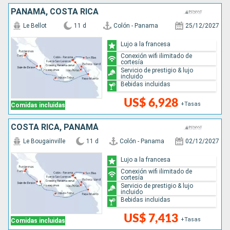
PANAMÁ, COSTA RICA
Le Bellot
11 d
Colón - Panama
25/12/2027
Lujo a la francesa
Conexión wifi ilimitado de
cortesía
Servicio de prestigio & lujo
incluido
Bebidas incluidas
US$ 6,928
+Tasas
Comidas incluidas
COSTA RICA, PANAMÁ
Le Bougainville
11 d
Colón - Panama
02/12/2027
Lujo a la francesa
Conexión wifi ilimitado de
cortesía
Servicio de prestigio & lujo
incluido
Bebidas incluidas
US$ 7,413
+Tasas
Comidas incluidas