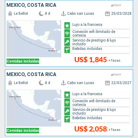
MÉXICO, COSTA RICA
Le Bellot
8 d
Cabo san Lucas
25/03/2028
Lujo a la francesa
Conexión wifi ilimitado de
cortesía
Servicio de prestigio & lujo
incluido
Bebidas incluidas
US$ 1,845
+Tasas
Comidas incluidas
MÉXICO, COSTA RICA
Le Bellot
8 d
Cabo san Lucas
22/03/2027
Lujo a la francesa
Conexión wifi ilimitado de
cortesía
Servicio de prestigio & lujo
incluido
Bebidas incluidas
US$ 2,058
+Tasas
Comidas incluidas