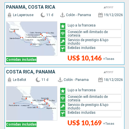
PANAMÁ, COSTA RICA
Le Laperouse
11 d
Colón - Panama
19/12/2026
Lujo a la francesa
Conexión wifi ilimitado de
cortesía
Servicio de prestigio & lujo
incluido
Bebidas incluidas
US$ 10,146
+Tasas
Comidas incluidas
COSTA RICA, PANAMÁ
Le Bellot
11 d
Colón - Panama
18/12/2026
Lujo a la francesa
Conexión wifi ilimitado de
cortesía
Servicio de prestigio & lujo
incluido
Bebidas incluidas
US$ 10,169
+Tasas
Comidas incluidas