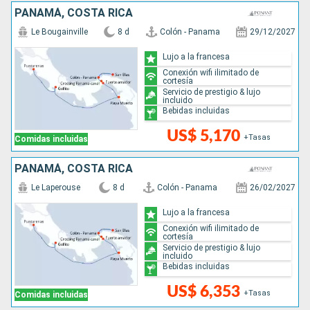
PANAMÁ, COSTA RICA
Le Bougainville
8 d
Colón - Panama
29/12/2027
Lujo a la francesa
Conexión wifi ilimitado de
cortesía
Servicio de prestigio & lujo
incluido
Bebidas incluidas
US$ 5,170
+Tasas
Comidas incluidas
PANAMÁ, COSTA RICA
Le Laperouse
8 d
Colón - Panama
26/02/2027
Lujo a la francesa
Conexión wifi ilimitado de
cortesía
Servicio de prestigio & lujo
incluido
Bebidas incluidas
US$ 6,353
+Tasas
Comidas incluidas