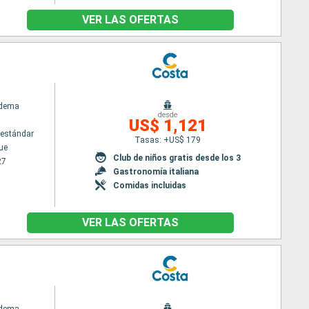
VER LAS OFERTAS
adema
desde
US$ 1,121
estándar
Tasas: +US$ 179
ue
Club de niños gratis desde los 3
27
Gastronomía italiana
Comidas incluidas
VER LAS OFERTAS