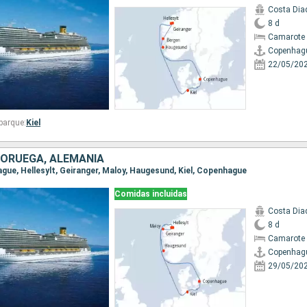
Costa Di
8 d
Camarote 
Copenhag
22/05/20
barque:
Kiel
NORUEGA, ALEMANIA
ague, Hellesylt, Geiranger, Maloy, Haugesund, Kiel, Copenhague
Comidas incluidas
Costa Di
8 d
Camarote 
Copenhag
29/05/20