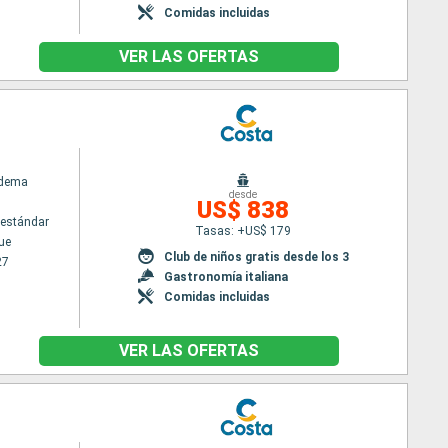
Comidas incluidas
VER LAS OFERTAS
adema
desde
US$ 838
estándar
Tasas: +US$ 179
ue
Club de niños gratis desde los 3
27
Gastronomía italiana
Comidas incluidas
VER LAS OFERTAS