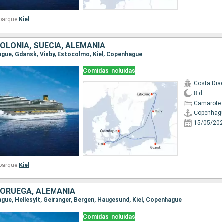
barque:
Kiel
OLONIA, SUECIA, ALEMANIA
hague, Gdansk, Visby, Estocolmo, Kiel, Copenhague
Comidas incluidas
Costa Di
8 d
Camarote 
Copenhag
15/05/20
barque:
Kiel
NORUEGA, ALEMANIA
ague, Hellesylt, Geiranger, Bergen, Haugesund, Kiel, Copenhague
Comidas incluidas