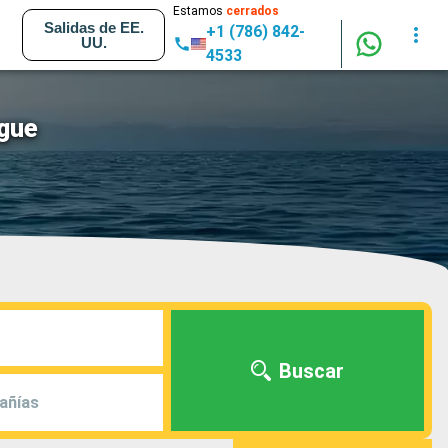
Estamos
cerrados
Salidas de EE.
+1 (786) 842-
UU.
4533
gue
Buscar
añías