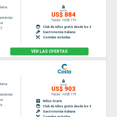
adema
desde
US$ 884
estándar
Tasas: +US$ 179
ue
Club de niños gratis desde los 3
27
Gastronomía italiana
Comidas incluidas
VER LAS OFERTAS
adema
desde
US$ 903
Tasas: +US$ 179
estándar
ue
Niños Gratis
26
Club de niños gratis desde los 3
Gastronomía italiana
Comidas incluidas