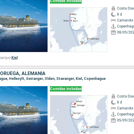
Comidas incluidas
Costa Di
8 d
Camarote 
Copenhag
08/05/20
barque:
Kiel
NORUEGA, ALEMANIA
ague, Hellesylt, Geiranger, Olden, Stavanger, Kiel, Copenhague
Comidas incluidas
Costa Di
8 d
Camarote 
Copenhag
05/09/20