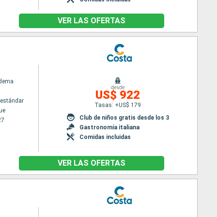
VER LAS OFERTAS
adema
desde
US$ 922
estándar
Tasas: +US$ 179
ue
Club de niños gratis desde los 3
27
Gastronomía italiana
Comidas incluidas
VER LAS OFERTAS