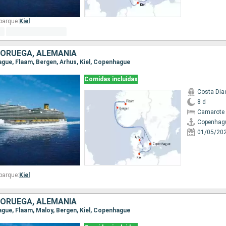
barque:
Kiel
NORUEGA, ALEMANIA
ague, Flaam, Bergen, Arhus, Kiel, Copenhague
Comidas incluidas
Costa Di
8 d
Camarote 
Copenhag
01/05/20
barque:
Kiel
NORUEGA, ALEMANIA
ague, Flaam, Maloy, Bergen, Kiel, Copenhague