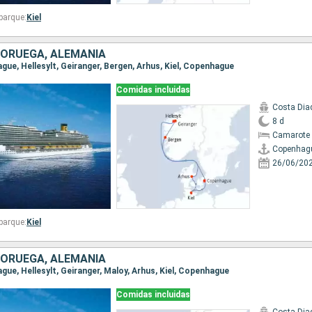
barque:
Kiel
NORUEGA, ALEMANIA
ague, Hellesylt, Geiranger, Bergen, Arhus, Kiel, Copenhague
Comidas incluidas
Costa Di
8 d
Camarote 
Copenhag
26/06/20
barque:
Kiel
NORUEGA, ALEMANIA
ague, Hellesylt, Geiranger, Maloy, Arhus, Kiel, Copenhague
Comidas incluidas