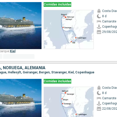
Comidas incluidas
Costa Di
8 d
Camarote 
Copenhag
29/08/20
barque:
Kiel
, NORUEGA, ALEMANIA
ague, Hellesylt, Geiranger, Bergen, Stavanger, Kiel, Copenhague
Comidas incluidas
Costa Di
8 d
Camarote 
Copenhag
22/08/20