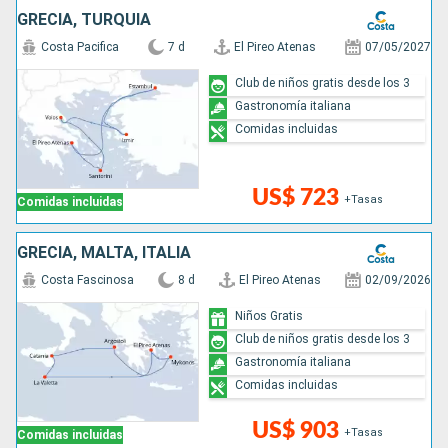
GRECIA, TURQUÍA
Costa Pacifica
7 d
El Pireo Atenas
07/05/2027
Club de niños gratis desde los 3
Gastronomía italiana
Comidas incluidas
US$ 723
+Tasas
Comidas incluidas
GRECIA, MALTA, ITALIA
Costa Fascinosa
8 d
El Pireo Atenas
02/09/2026
Niños Gratis
Club de niños gratis desde los 3
Gastronomía italiana
Comidas incluidas
US$ 903
+Tasas
Comidas incluidas