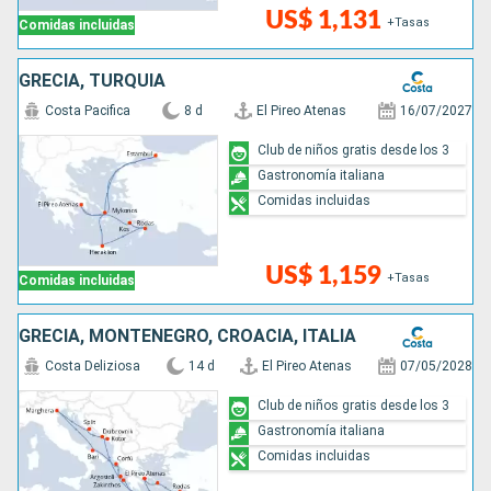
US$ 1,131
+Tasas
Comidas incluidas
GRECIA, TURQUÍA
Costa Pacifica
8 d
El Pireo Atenas
16/07/2027
Club de niños gratis desde los 3
Gastronomía italiana
Comidas incluidas
US$ 1,159
+Tasas
Comidas incluidas
GRECIA, MONTENEGRO, CROACIA, ITALIA
Costa Deliziosa
14 d
El Pireo Atenas
07/05/2028
Club de niños gratis desde los 3
Gastronomía italiana
Comidas incluidas