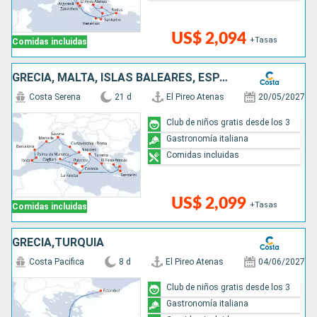
US$ 2,094
+Tasas
Comidas incluidas
GRECIA, MALTA, ISLAS BALEARES, ESPAÑA, FRANCIA, ITALIA
Costa Serena
21 d
El Pireo Atenas
20/05/2027
Club de niños gratis desde los 3
Gastronomía italiana
Comidas incluidas
US$ 2,099
+Tasas
Comidas incluidas
GRECIA,TURQUÍA
Costa Pacifica
8 d
El Pireo Atenas
04/06/2027
Club de niños gratis desde los 3
Gastronomía italiana