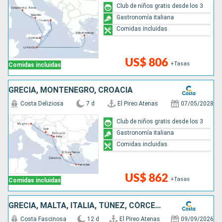
Club de niños gratis desde los 3
Gastronomía italiana
Comidas incluidas
US$ 806
+Tasas
Comidas incluidas
GRECIA, MONTENEGRO, CROACIA
Costa Deliziosa
7 d
El Pireo Atenas
07/05/2028
Club de niños gratis desde los 3
Gastronomía italiana
Comidas incluidas
US$ 862
+Tasas
Comidas incluidas
GRECIA, MALTA, ITALIA, TÚNEZ, CÓRCEGA (FRANCIA)
Costa Fascinosa
12 d
El Pireo Atenas
09/09/2026