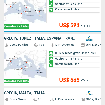
Gastronomía italiana
Comidas incluidas
US$ 591
+Tasas
Comidas incluidas
GRECIA, TÚNEZ, ITALIA, ESPAÑA, FRANCIA
Costa Pacifica
10 d
El Pireo Atenas
05/11/2027
Club de niños gratis desde los 3
Gastronomía italiana
Comidas incluidas
US$ 665
+Tasas
Comidas incluidas
GRECIA, MALTA, ITALIA
Costa Serena
10 d
El Pireo Atenas
08/09/2027