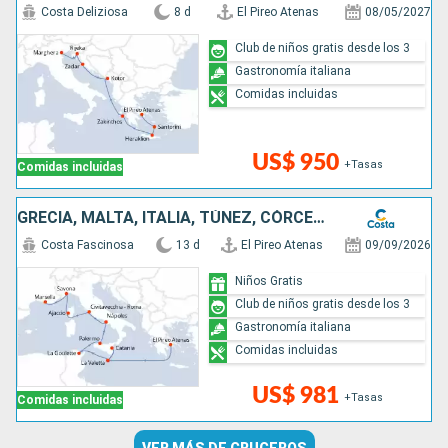
Costa Deliziosa
8 d
El Pireo Atenas
08/05/2027
Club de niños gratis desde los 3
Gastronomía italiana
Comidas incluidas
US$ 950
+Tasas
Comidas incluidas
GRECIA, MALTA, ITALIA, TÚNEZ, CÓRCEGA (FRANCIA), FRANCIA
Costa Fascinosa
13 d
El Pireo Atenas
09/09/2026
Niños Gratis
Club de niños gratis desde los 3
Gastronomía italiana
Comidas incluidas
US$ 981
+Tasas
Comidas incluidas