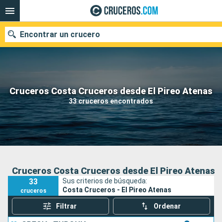
Encontrar un crucero
Nuestros destinos
Cruceros Costa Cruceros desde El Pireo Atenas
33 cruceros encontrados
Fecha de salida
Puertos
Compañías
Buscar
Cruceros Costa Cruceros desde El Pireo Atenas
33
Sus criterios de búsqueda:
Costa Cruceros - El Pireo Atenas
cruceros
Filtrar
Ordenar