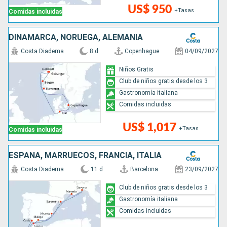
US$ 950
+Tasas
Comidas incluidas
DINAMARCA, NORUEGA, ALEMANIA
Costa Diadema
8 d
Copenhague
04/09/2027
Niños Gratis
Club de niños gratis desde los 3
Gastronomía italiana
Comidas incluidas
US$ 1,017
+Tasas
Comidas incluidas
ESPAÑA, MARRUECOS, FRANCIA, ITALIA
Costa Diadema
11 d
Barcelona
23/09/2027
Club de niños gratis desde los 3
Gastronomía italiana
Comidas incluidas