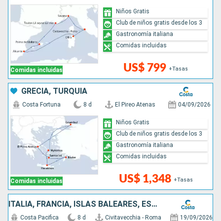
Niños Gratis
Club de niños gratis desde los 3
Gastronomía italiana
Comidas incluidas
US$ 799
+Tasas
Comidas incluidas
GRECIA, TURQUÍA
Costa Fortuna
8 d
El Pireo Atenas
04/09/2026
Niños Gratis
Club de niños gratis desde los 3
Gastronomía italiana
Comidas incluidas
US$ 1,348
+Tasas
Comidas incluidas
ITALIA, FRANCIA, ISLAS BALEARES, ESPAÑA
Costa Pacifica
8 d
Civitavecchia - Roma
19/09/2026