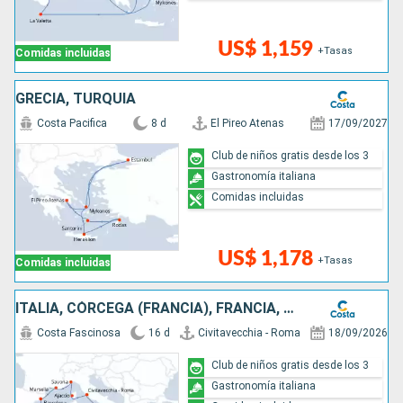
US$ 1,159
+Tasas
Comidas incluidas
GRECIA, TURQUÍA
Costa Pacifica
8 d
El Pireo Atenas
17/09/2027
Club de niños gratis desde los 3
Gastronomía italiana
Comidas incluidas
US$ 1,178
+Tasas
Comidas incluidas
ITALIA, CÓRCEGA (FRANCIA), FRANCIA, ESPAÑA, ISLAS BALEARES, MALTA, GRECIA
Costa Fascinosa
16 d
Civitavecchia - Roma
18/09/2026
Club de niños gratis desde los 3
Gastronomía italiana