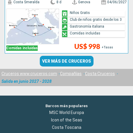
Costa Smeralda
8 d
Genova
04/06/2027
Niños Gratis
Club de niños gratis desde los 3
Gastronomía italiana
Comidas incluidas
US$ 998
+Tasas
Comidas incluidas
VER MÁS DE CRUCEROS
Cruceros www.cruceros.com
Compañías
Costa Cruceros
Salida en junio 2027 - 2028
Barcos más populares
MSC World Europa
Icon of the Seas
Costa Toscana