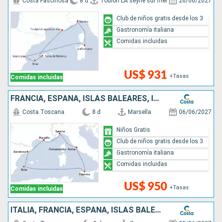
Costa Fascinosa
8 d
Toulon LA seyne sur mer
26/06/2027
Club de niños gratis desde los 3
Gastronomía italiana
Comidas incluidas
US$ 931
+Tasas
Comidas incluidas
FRANCIA, ESPAÑA, ISLAS BALEARES, ITALIA
Costa Toscana
8 d
Marsella
06/06/2027
Niños Gratis
Club de niños gratis desde los 3
Gastronomía italiana
Comidas incluidas
US$ 950
+Tasas
Comidas incluidas
ITALIA, FRANCIA, ESPAÑA, ISLAS BALEARES