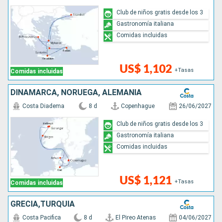
Club de niños gratis desde los 3
Gastronomía italiana
Comidas incluidas
US$ 1,102
+Tasas
Comidas incluidas
DINAMARCA, NORUEGA, ALEMANIA
Costa Diadema
8 d
Copenhague
26/06/2027
Club de niños gratis desde los 3
Gastronomía italiana
Comidas incluidas
US$ 1,121
+Tasas
Comidas incluidas
GRECIA,TURQUÍA
Costa Pacifica
8 d
El Pireo Atenas
04/06/2027