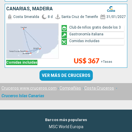
CANARIAS, MADEIRA
Costa Smeralda
8 d
Santa Cruz de Tenerife
31/01/2027
Club de niños gratis desde los 3
Gastronomía italiana
Comidas incluidas
US$ 367
+Tasas
Comidas incluidas
VER MÁS DE CRUCEROS
Cruceros www.cruceros.com
Compañías
Costa Cruceros
Cruceros Islas Canarias
Barcos más populares
MSC World Europa