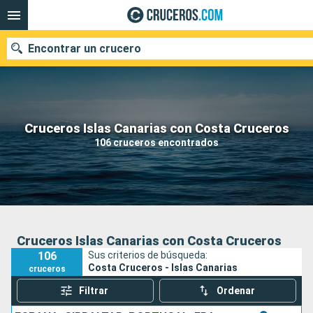
Encontrar un crucero
Nuestros destinos
Cruceros Islas Canarias con Costa Cruceros
106 cruceros encontrados
Fecha de salida
Puertos
Compañías
Buscar
Cruceros Islas Canarias con Costa Cruceros
106
Sus criterios de búsqueda:
Costa Cruceros - Islas Canarias
cruceros
Filtrar
Ordenar