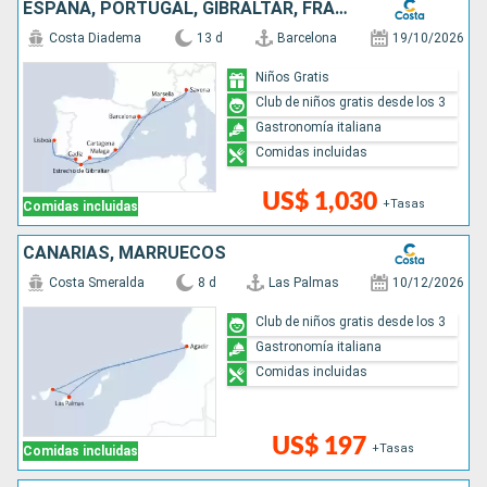
ESPAÑA, PORTUGAL, GIBRALTAR, FRANCIA, ITALIA
Costa Diadema
13 d
Barcelona
19/10/2026
Niños Gratis
Club de niños gratis desde los 3
Gastronomía italiana
Comidas incluidas
US$ 1,030
+Tasas
Comidas incluidas
CANARIAS, MARRUECOS
Costa Smeralda
8 d
Las Palmas
10/12/2026
Club de niños gratis desde los 3
Gastronomía italiana
Comidas incluidas
US$ 197
+Tasas
Comidas incluidas