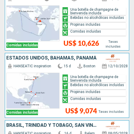
Una botella de champagne de
bienvenida incluida
Bebidas no alcohólicas incluidas
Propinas incluidas
Comidas incluidas
Tasas
US$ 10,626
Comidas incluidas
incluidas
ESTADOS UNIDOS, BAHAMAS, PANAMÁ
HANSEATIC inspiration
15 d
Boston
12/10/2028
Una botella de champagne de
bienvenida incluida
Bebidas no alcohólicas incluidas
Propinas incluidas
Comidas incluidas
US$ 9,074
Tasas incluidas
Comidas incluidas
BRASIL, TRINIDAD Y TOBAGO, SAN VINCENT Y LAS GRANADINAS, SANTA LUCIA, DOMINICA, FRANCIA, , BAHAMAS, CANADÁ
HANSEATIC inspiration
16 d
Belem
08/05/2028