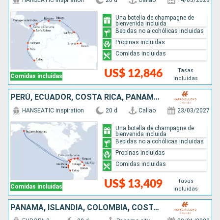
HANSEATIC inspiration
20 d
Callao
14/03/2028
Una botella de champagne de
bienvenida incluida
Bebidas no alcohólicas incluidas
Propinas incluidas
Comidas incluidas
Tasas
US$ 12,846
Comidas incluidas
incluidas
PERÚ, ECUADOR, COSTA RICA, PANAMÁ, ISLANDIA, COLOMBIA, SAN VINCENT Y LAS GRANADINAS, TRINIDAD Y TOBAGO, BRASIL
HANSEATIC inspiration
20 d
Callao
23/03/2027
Una botella de champagne de
bienvenida incluida
Bebidas no alcohólicas incluidas
Propinas incluidas
Comidas incluidas
Tasas
US$ 13,409
Comidas incluidas
incluidas
PANAMÁ, ISLANDIA, COLOMBIA, COSTA RICA, ISLAS CAIMÁN, JAMAICA, REPÚBLICA DOMINICANA, GRECIA, REINO UNIDO, ESTADOS UNIDOS