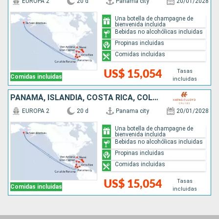
EUROPA 2
20 d
Panama city
20/01/2028
Una botella de champagne de
bienvenida incluida
Bebidas no alcohólicas incluidas
Propinas incluidas
Comidas incluidas
Tasas
US$ 15,054
Comidas incluidas
incluidas
PANAMÁ, ISLANDIA, COSTA RICA, COLOMBIA, ISLAS CAIMÁN, JAMAICA, REPÚBLICA DOMINICANA, GRECIA, REINO UNIDO, ESTADOS UNIDOS
EUROPA 2
20 d
Panama city
20/01/2028
Una botella de champagne de
bienvenida incluida
Bebidas no alcohólicas incluidas
Propinas incluidas
Comidas incluidas
Tasas
US$ 15,054
Comidas incluidas
incluidas