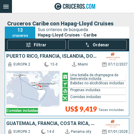
Cruceros Caribe con Hapag-Lloyd Cruises
13
Sus criterios de búsqueda:
Hapag-Lloyd Cruises - Caribe
cruceros
Filtrar
Ordenar
PUERTO RICO, FRANCIA, ISLANDIA, DOMINICA, SANTA LUCIA, REINO UNIDO, ESTADOS UNIDOS
EUROPA 2
15 d
Miami
07/12/2027
Una botella de champagne de
bienvenida incluida
Bebidas no alcohólicas incluidas
Propinas incluidas
Comidas incluidas
US$ 9,419
Tasas incluidas
Comidas incluidas
GUATEMALA, FRANCIA, COSTA RICA, PANAMÁ
EUROPA 2
14 d
Panama city
07/01/2028