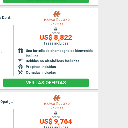
Itinerario : El Pireo Atenas, Adamas, Syros, Mykonos, Volos, Skianthos, Kavala, Estrecho de Dardanelos, Estambul
desde
US$ 8,822
Tasas incluidas
Una botella de champagne de bienvenida
as
incluida
Bebidas no alcohólicas incluidas
Propinas incluidas
Comidas incluidas
VER LAS OFERTAS
Itinerario : El Pireo Atenas, Paros, Chania, Argostoli, Kerkira, Durrës, Kotor, Korcula, Zadar, Opatija, Piran, Fusina
desde
US$ 9,764
Tasas incluidas