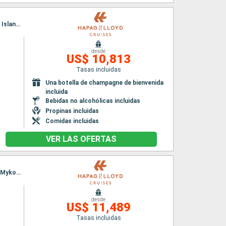
Itinerario : Estambul, Estrecho de Dardanelos, Kusadasi, Marmaris, Bodrum, Rodas, Similan Island, Agios Nikolaus (Crete), Thira, Naxos, Nauplie, El Pireo Atenas
desde
US$ 10,813
Tasas incluidas
Una botella de champagne de bienvenida
incluida
Bebidas no alcohólicas incluidas
Propinas incluidas
Comidas incluidas
VER LAS OFERTAS
Itinerario : Malaga, Palma de Mallorca, Mahon, Alghero, Cagliari, Trapani, Siracusa ( Sicilia), Mykonos, Paros, Scapelo, Kavala, Estrecho de Dardanelos, Estambul
desde
US$ 11,489
Tasas incluidas