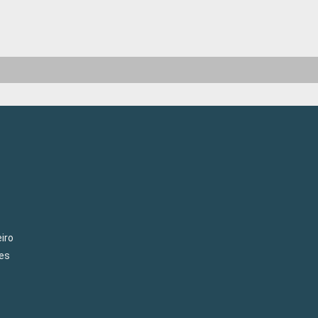
iro
es