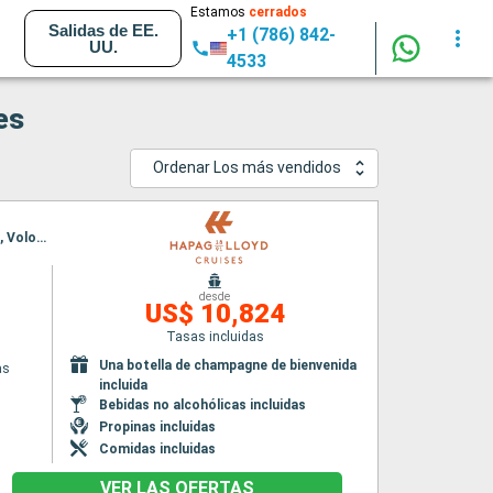
Estamos
cerrados
Salidas de EE.
+1 (786) 842-
UU.
4533
es
Ordenar Los más vendidos
Itinerario : El Pireo Atenas, Nauplie, Mykonos, Delos, Kusadasi, Bozcaada, Estambul, Kavala, Volos, El Pireo Atenas
desde
US$ 10,824
Tasas incluidas
Una botella de champagne de bienvenida
as
incluida
Bebidas no alcohólicas incluidas
Propinas incluidas
Comidas incluidas
VER LAS OFERTAS