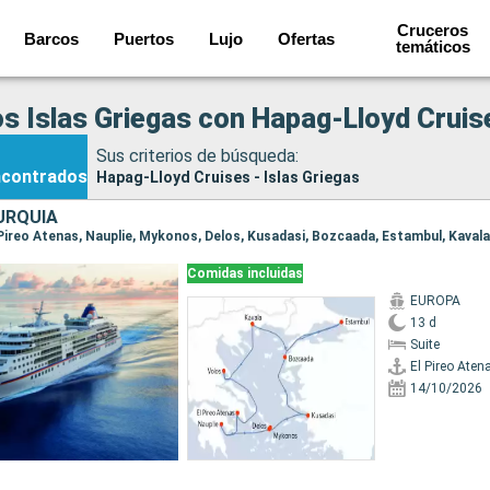
Cruceros
Barcos
Puertos
Lujo
Ofertas
temáticos
s Islas Griegas con Hapag-Lloyd Cruis
Sus criterios de búsqueda:
ncontrados
Hapag-Lloyd Cruises - Islas Griegas
URQUÍA
Comidas incluidas
EUROPA
13 d
Suite
El Pireo Aten
14/10/2026