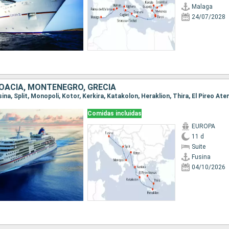
Malaga
24/07/2028
ROACIA, MONTENEGRO, GRECIA
usina, Split, Monopoli, Kotor, Kerkira, Katakolon, Heraklion, Thira, El Pireo Ate
Comidas incluidas
EUROPA
11 d
Suite
Fusina
04/10/2026