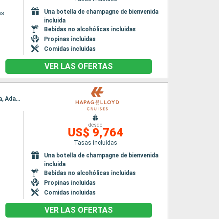
Una botella de champagne de bienvenida
as
incluida
Bebidas no alcohólicas incluidas
Propinas incluidas
Comidas incluidas
VER LAS OFERTAS
Itinerario : Estambul, Bozcaada, Kusadasi, Bodrum, Agios Nikolaus (Crete), Thira, Agia Anna, Adamas, Nauplie, Hidra, El Pireo Atenas
desde
US$ 9,764
Tasas incluidas
Una botella de champagne de bienvenida
incluida
Bebidas no alcohólicas incluidas
Propinas incluidas
Comidas incluidas
VER LAS OFERTAS