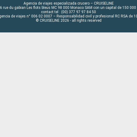
Agencia de viajes especializada crucero – CRUISELINE
6 rue du gabian Les flots bleus MC 98 000 Monaco SAM con un capital de 150 000
contact tel : (00) 377 97 97 84 50
gencia de viajes n° 006 02 0007 – Responsabilidad civil y profesional RC RSA de
© CRUISELINE 2026 - all rights reserved