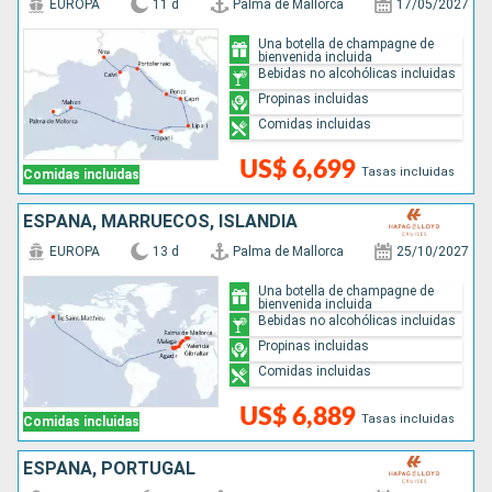
EUROPA
11 d
Palma de Mallorca
17/05/2027
Una botella de champagne de
bienvenida incluida
Bebidas no alcohólicas incluidas
Propinas incluidas
Comidas incluidas
US$ 6,699
Tasas incluidas
Comidas incluidas
ESPAÑA, MARRUECOS, ISLANDIA
EUROPA
13 d
Palma de Mallorca
25/10/2027
Una botella de champagne de
bienvenida incluida
Bebidas no alcohólicas incluidas
Propinas incluidas
Comidas incluidas
US$ 6,889
Tasas incluidas
Comidas incluidas
ESPAÑA, PORTUGAL