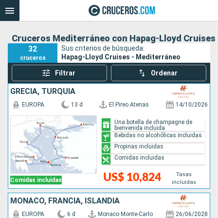
Cruceros Mediterráneo con Hapag-Lloyd Cruises
32
Sus criterios de búsqueda:
Hapag-Lloyd Cruises - Mediterráneo
cruceros
Filtrar
Ordenar
GRECIA, TURQUÍA
EUROPA
13 d
El Pireo Atenas
14/10/2026
Una botella de champagne de
bienvenida incluida
Bebidas no alcohólicas incluidas
Propinas incluidas
Comidas incluidas
Tasas
US$ 10,824
Comidas incluidas
incluidas
MONACO, FRANCIA, ISLANDIA
EUROPA
6 d
Monaco Monte-Carlo
26/06/2028