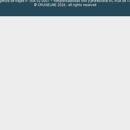
gencia de viajes n° 006 02 0007 – Responsabilidad civil y profesional RC RSA de
© CRUISELINE 2026 - all rights reserved