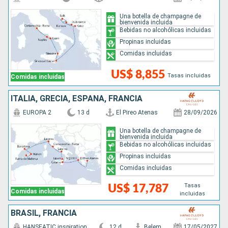
Una botella de champagne de
bienvenida incluida
Bebidas no alcohólicas incluidas
Propinas incluidas
Comidas incluidas
US$ 8,855
Tasas incluidas
Comidas incluidas
ITALIA, GRECIA, ESPAÑA, FRANCIA
EUROPA 2
13 d
El Pireo Atenas
28/09/2026
Una botella de champagne de
bienvenida incluida
Bebidas no alcohólicas incluidas
Propinas incluidas
Comidas incluidas
Tasas
US$ 17,787
Comidas incluidas
incluidas
BRASIL, FRANCIA
HANSEATIC inspiration
12 d
Belem
17/05/2027