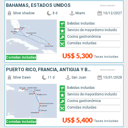
BAHAMAS, ESTADOS UNIDOS
Silver shadow
8 d
Miami
10/12/2027
Bebidas incluidas
Servicio de mayordomo incluido
Cocina gastronómica
Comidas incluidas
US$ 5,300
Tasas incluidas
Comidas incluidas
PUERTO RICO, FRANCIA, ANTIGUA Y BARBUDA, GRENADA, SAN VINCENT Y LAS GRANADINAS, SANTA LUCIA
Silver Dawn
11 d
San Juan
15/01/2028
Bebidas incluidas
Servicio de mayordomo incluido
Cocina gastronómica
Comidas incluidas
US$ 5,400
Tasas incluidas
Comidas incluidas