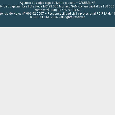
Agencia de viajes especializada crucero – CRUISELINE
6 rue du gabian Les flots bleus MC 98 000 Monaco SAM con un capital de 150 000
contact tel : (00) 377 97 97 84 50
gencia de viajes n° 006 02 0007 – Responsabilidad civil y profesional RC RSA de
© CRUISELINE 2026 - all rights reserved