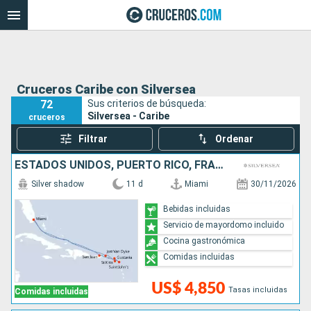
Cruceros Caribe con Silversea
72
Sus criterios de búsqueda:
Silversea - Caribe
cruceros
Filtrar
Ordenar
ESTADOS UNIDOS, PUERTO RICO, FRANCIA, ANTIGUA Y BARBUDA
Silver shadow
11 d
Miami
30/11/2026
Bebidas incluidas
Servicio de mayordomo incluido
Cocina gastronómica
Comidas incluidas
US$ 4,850
Tasas incluidas
Comidas incluidas