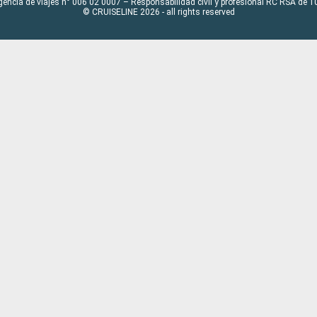
gencia de viajes n° 006 02 0007 – Responsabilidad civil y profesional RC RSA de
© CRUISELINE 2026 - all rights reserved