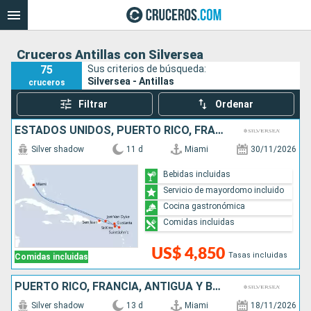
Cruceros Antillas con Silversea
75
Sus criterios de búsqueda:
Silversea - Antillas
cruceros
Filtrar
Ordenar
ESTADOS UNIDOS, PUERTO RICO, FRANCIA, ANTIGUA Y BARBUDA
Silver shadow
11 d
Miami
30/11/2026
Bebidas incluidas
Servicio de mayordomo incluido
Cocina gastronómica
Comidas incluidas
US$ 4,850
Tasas incluidas
Comidas incluidas
PUERTO RICO, FRANCIA, ANTIGUA Y BARBUDA, REINO UNIDO, ESTADOS UNIDOS
Silver shadow
13 d
Miami
18/11/2026