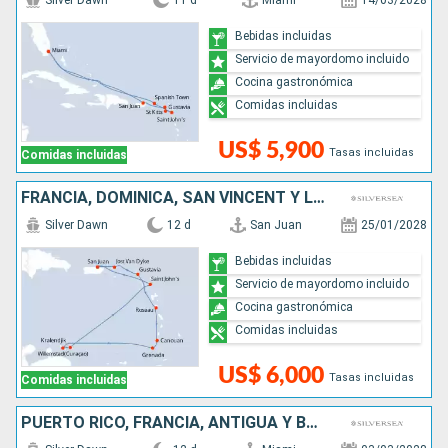
Silver Dawn
11 d
Miami
14/03/2028
Bebidas incluidas
Servicio de mayordomo incluido
Cocina gastronómica
Comidas incluidas
US$ 5,900
Tasas incluidas
Comidas incluidas
FRANCIA, DOMINICA, SAN VINCENT Y LAS GRANADINAS, GRENADA, ANTIGUA Y BARBUDA, PUERTO RICO
Silver Dawn
12 d
San Juan
25/01/2028
Bebidas incluidas
Servicio de mayordomo incluido
Cocina gastronómica
Comidas incluidas
US$ 6,000
Tasas incluidas
Comidas incluidas
PUERTO RICO, FRANCIA, ANTIGUA Y BARBUDA, ESTADOS UNIDOS