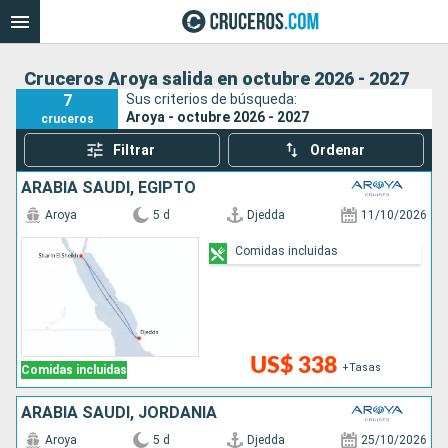
Cruceros Aroya salida en octubre 2026 - 2027
7
Sus criterios de búsqueda:
Aroya - octubre 2026 - 2027
cruceros
Filtrar
Ordenar
ARABIA SAUDÍ, EGIPTO
Aroya
5 d
Djedda
11/10/2026
Comidas incluidas
US$ 338
+Tasas
Comidas incluidas
ARABIA SAUDÍ, JORDANIA
Aroya
5 d
Djedda
25/10/2026