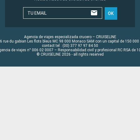
TU EMAIL
OK
Agencia de viajes especializada crucero – CRUISELINE
6 rue du gabian Les flots bleus MC 98 000 Monaco SAM con un capital de 150 000
contact tel : (00) 377 97 97 84 50
gencia de viajes n° 006 02 0007 – Responsabilidad civil y profesional RC RSA de
© CRUISELINE 2026 - all rights reserved