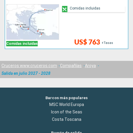
Comidas incluidas
US$ 763
+Tasas
Comidas incluidas
Cruceros www.cruceros.com
Compañías
Aroya
Salida en julio 2027 - 2028
Barcos más populares
MSC World Europa
Icon of the Seas
Costa Toscana
Puerto de salida