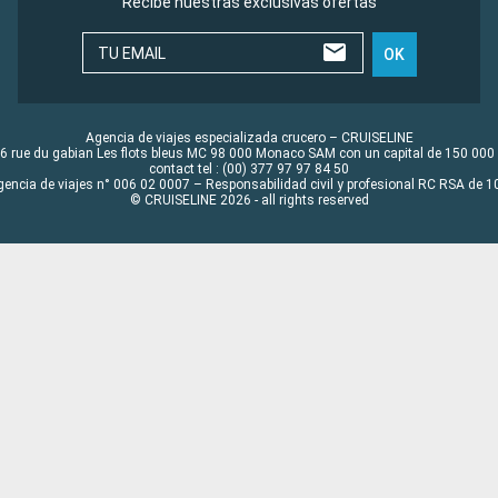
Recibe nuestras exclusivas ofertas
TU EMAIL
OK
Agencia de viajes especializada crucero – CRUISELINE
6 rue du gabian Les flots bleus MC 98 000 Monaco SAM con un capital de 150 000
contact tel : (00) 377 97 97 84 50
gencia de viajes n° 006 02 0007 – Responsabilidad civil y profesional RC RSA de
© CRUISELINE 2026 - all rights reserved