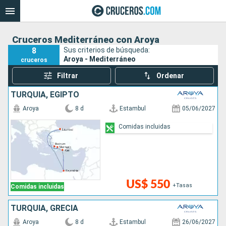
Cruceros Mediterráneo con Aroya
8
Sus criterios de búsqueda:
Aroya - Mediterráneo
cruceros
Filtrar
Ordenar
TURQUÍA, EGIPTO
Aroya
8 d
Estambul
05/06/2027
Comidas incluidas
US$ 550
+Tasas
Comidas incluidas
TURQUÍA, GRECIA
Aroya
8 d
Estambul
26/06/2027