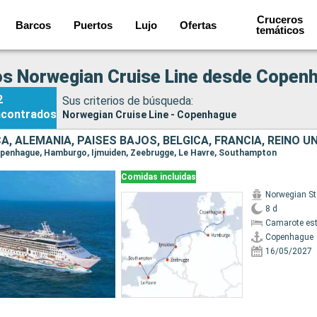
Cruceros
Barcos
Puertos
Lujo
Ofertas
temáticos
s Norwegian Cruise Line desde Copen
2
Sus criterios de búsqueda:
ncontrados
Norwegian Cruise Line - Copenhague
, ALEMANIA, PAISES BAJOS, BÉLGICA, FRANCIA, REINO U
Copenhague, Hamburgo, Ijmuiden, Zeebrugge, Le Havre, Southampton
Comidas incluidas
Norwegian St
8 d
Camarote es
Copenhague
16/05/2027