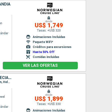
ANDIA
desde
un
US$ 1,749
Tasas: +US$ 320
tándar
Animaciones Incluidas
Paquete WiFi*
Créditos para excursiones
Hasta 50% Off
Comidas incluidas
VER LAS OFERTAS
DINAMARCA, NORUEGA, ALEMANIA, POLONIA, LITUANIA, LETONIA, SUECIA, ESTONIA, FINLANDIA
Itinerario : Copenhague, Oslo, Warnemunde, Gdansk, Klaipeda, Riga, Nynashamn, Visby, Tallin, Helsinki
desde
ewel
US$ 1,899
Tasas: +US$ 330
tándar
Animaciones Incluidas