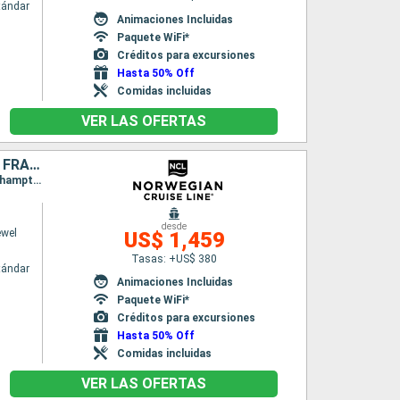
tándar
Animaciones Incluidas
Paquete WiFi*
Créditos para excursiones
Hasta 50% Off
Comidas incluidas
VER LAS OFERTAS
DINAMARCA, SUECIA, NORUEGA, ALEMANIA, PAISES BAJOS, BÉLGICA, FRANCIA, REINO UNIDO
Itinerario : Copenhague, Gothenburg, Oslo, Hamburgo, Ijmuiden, Zeebrugge, Le Havre, Southampton
desde
ewel
US$ 1,459
Tasas: +US$ 380
tándar
Animaciones Incluidas
Paquete WiFi*
Créditos para excursiones
Hasta 50% Off
Comidas incluidas
VER LAS OFERTAS