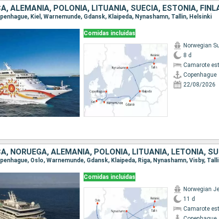
, ALEMANIA, POLONIA, LITUANIA, SUECIA, ESTONIA, FINL
Copenhague, Kiel, Warnemunde, Gdansk, Klaipeda, Nynashamn, Tallin, Helsinki
Comidas incluidas
Norwegian S
8 d
Camarote es
Copenhague
22/08/2026
Comidas incluidas
Norwegian J
11 d
Camarote es
Copenhague