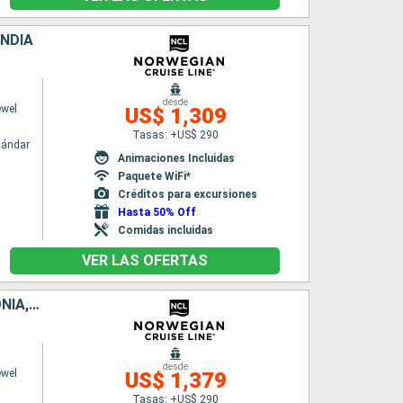
ANDIA
desde
ewel
US$ 1,309
Tasas: +US$ 290
tándar
Animaciones Incluidas
Paquete WiFi*
Créditos para excursiones
Hasta 50% Off
Comidas incluidas
VER LAS OFERTAS
DINAMARCA, ALEMANIA, POLONIA, LITUANIA, LETONIA, SUECIA, ESTONIA, FINLANDIA
desde
ewel
US$ 1,379
Tasas: +US$ 290