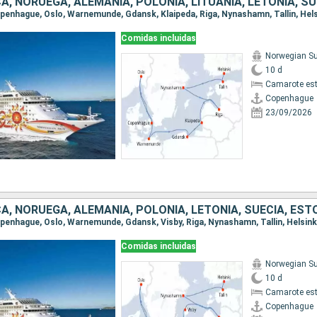
Copenhague, Oslo, Warnemunde, Gdansk, Klaipeda, Riga, Nynashamn, Tallin, Hels
Comidas incluidas
Norwegian S
10 d
Camarote es
Copenhague
23/09/2026
Copenhague, Oslo, Warnemunde, Gdansk, Visby, Riga, Nynashamn, Tallin, Helsink
Comidas incluidas
Norwegian S
10 d
Camarote es
Copenhague