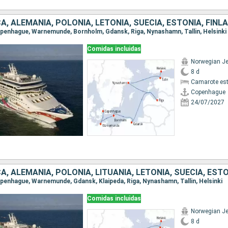
, ALEMANIA, POLONIA, LETONIA, SUECIA, ESTONIA, FINL
Copenhague, Warnemunde, Bornholm, Gdansk, Riga, Nynashamn, Tallin, Helsinki
Comidas incluidas
Norwegian J
8 d
Camarote es
Copenhague
24/07/2027
Copenhague, Warnemunde, Gdansk, Klaipeda, Riga, Nynashamn, Tallin, Helsinki
Comidas incluidas
Norwegian J
8 d