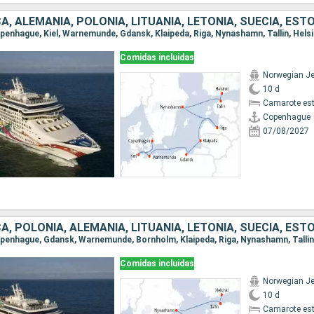
Copenhague, Kiel, Warnemunde, Gdansk, Klaipeda, Riga, Nynashamn, Tallin, Helsi
Comidas incluidas
Norwegian J
10 d
Camarote es
Copenhague
07/08/2027
Comidas incluidas
Norwegian J
10 d
Camarote es