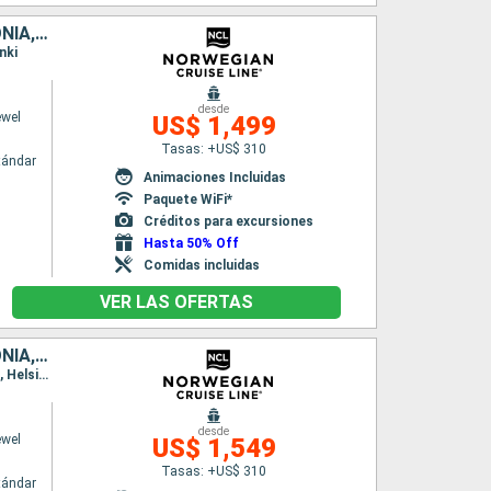
DINAMARCA, ALEMANIA, POLONIA, LITUANIA, LETONIA, SUECIA, ESTONIA, FINLANDIA
nki
desde
ewel
US$ 1,499
Tasas: +US$ 310
tándar
Animaciones Incluidas
Paquete WiFi*
Créditos para excursiones
Hasta 50% Off
Comidas incluidas
VER LAS OFERTAS
DINAMARCA, POLONIA, ALEMANIA, LITUANIA, LETONIA, SUECIA, ESTONIA, FINLANDIA
Itinerario : Copenhague, Gdansk, Warnemunde, Bornholm, Klaipeda, Riga, Nynashamn, Tallin, Helsinki
desde
ewel
US$ 1,549
Tasas: +US$ 310
tándar