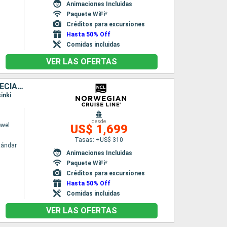
Animaciones Incluidas
Paquete WiFi*
Créditos para excursiones
Hasta 50% Off
Comidas incluidas
VER LAS OFERTAS
DINAMARCA, NORUEGA, ALEMANIA, POLONIA, LITUANIA, LETONIA, SUECIA, ESTONIA, FINLANDIA
inki
desde
ewel
US$ 1,699
Tasas: +US$ 310
tándar
Animaciones Incluidas
Paquete WiFi*
Créditos para excursiones
Hasta 50% Off
Comidas incluidas
VER LAS OFERTAS