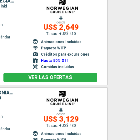
DINAMARCA, NORUEGA, ALEMANIA, POLONIA, LITUANIA, LETONIA, SUECIA, ESTONIA, FINLANDIA
inki
desde
un
US$ 2,649
Tasas: +US$ 410
tándar
Animaciones Incluidas
Paquete WiFi*
Créditos para excursiones
Hasta 50% Off
Comidas incluidas
VER LAS OFERTAS
DINAMARCA, NORUEGA, ALEMANIA, POLONIA, LETONIA, SUECIA, ESTONIA, FINLANDIA
i
desde
un
US$ 3,129
Tasas: +US$ 430
tándar
Animaciones Incluidas
Paquete WiFi*