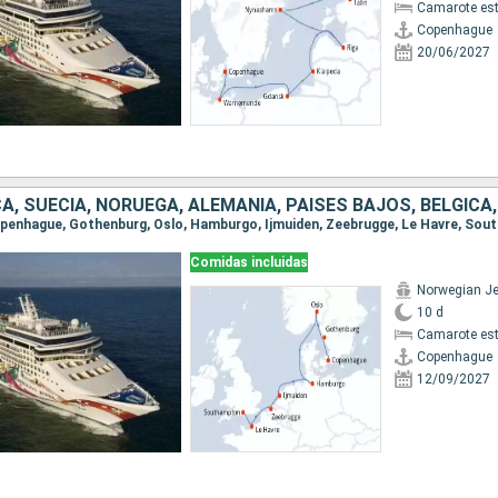
Camarote es
Copenhague
20/06/2027
Comidas incluidas
Norwegian J
10 d
Camarote es
Copenhague
12/09/2027