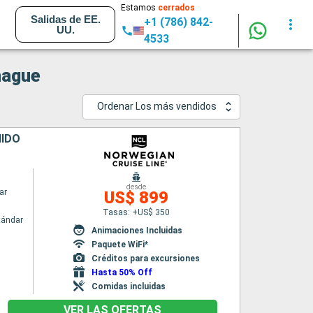
Estamos
cerrados
Salidas de EE.
+1 (786) 842-
UU.
4533
hague
Ordenar Los más vendidos
NIDO
desde
ar
US$ 899
Tasas: +US$ 350
tándar
Animaciones Incluidas
Paquete WiFi*
Créditos para excursiones
Hasta 50% Off
Comidas incluidas
VER LAS OFERTAS