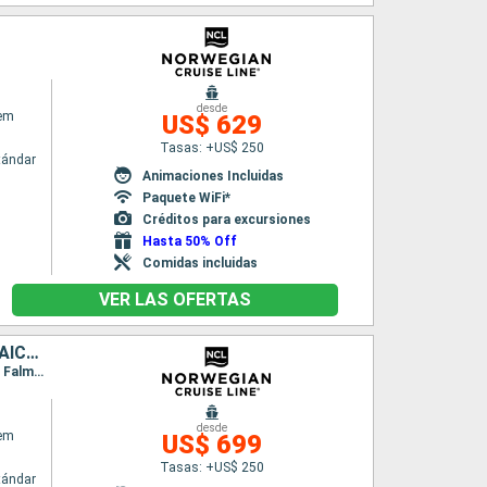
desde
em
US$ 629
Tasas: +US$ 250
tándar
Animaciones Incluidas
Paquete WiFi*
Créditos para excursiones
Hasta 50% Off
Comidas incluidas
VER LAS OFERTAS
ESTADOS UNIDOS, BAHAMAS, REPÚBLICA DOMINICANA, ARUBA, JAMAICA, ISLAS CAIMÁN
Itinerario : Tampa, Great Stirrup Cay, Cabo Rojo, Oranjestad (Aruba), Willemstad(Curaçao), Falmouth, Georgetown Islas Caiman, Tampa
desde
em
US$ 699
Tasas: +US$ 250
tándar