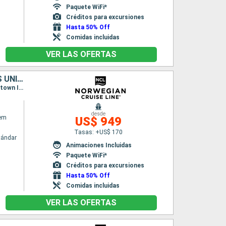
Paquete WiFi*
Créditos para excursiones
Hasta 50% Off
Comidas incluidas
VER LAS OFERTAS
REPÚBLICA DOMINICANA, ARUBA, JAMAICA, ISLAS CAIMÁN, ESTADOS UNIDOS
Itinerario : Tampa, Cabo Rojo, Willemstad(Curaçao), Oranjestad (Aruba), Falmouth, Georgetown Islas Caiman, Tampa
desde
em
US$ 949
Tasas: +US$ 170
tándar
Animaciones Incluidas
Paquete WiFi*
Créditos para excursiones
Hasta 50% Off
Comidas incluidas
VER LAS OFERTAS