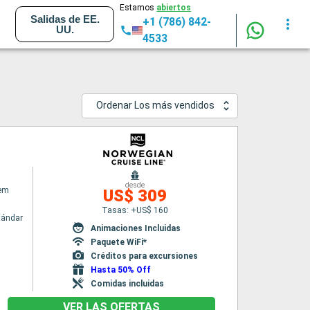
Estamos
abiertos
Salidas de EE.
+1 (786) 842-
UU.
4533
Ordenar Los más vendidos
desde
em
US$ 309
Tasas: +US$ 160
tándar
Animaciones Incluidas
Paquete WiFi*
Créditos para excursiones
Hasta 50% Off
Comidas incluidas
VER LAS OFERTAS