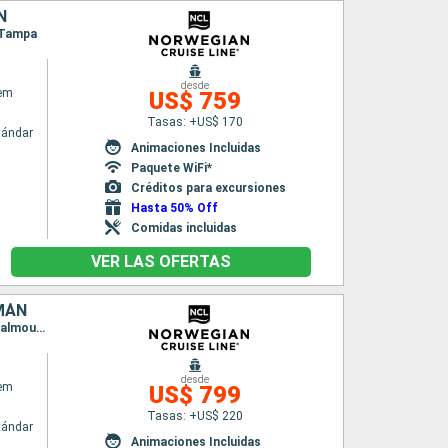
N
, Tampa
desde
em
US$ 759
Tasas: +US$ 170
tándar
Animaciones Incluidas
Paquete WiFi*
Créditos para excursiones
Hasta 50% Off
Comidas incluidas
VER LAS OFERTAS
IMÁN
Itinerario : Tampa, San Juan, Tortola, Basse-Terre (Guadalupe), Philipsburg, San Thomas, Falmouth, Georgetown Islas Caiman, Tampa
desde
em
US$ 799
Tasas: +US$ 220
tándar
Animaciones Incluidas