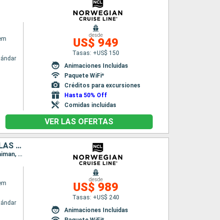
desde
em
US$ 949
Tasas: +US$ 150
tándar
Animaciones Incluidas
Paquete WiFi*
Créditos para excursiones
Hasta 50% Off
Comidas incluidas
VER LAS OFERTAS
ESTADOS UNIDOS, BAHAMAS, REPÚBLICA DOMINICANA, JAMAICA, ISLAS CAIMÁN
Itinerario : Tampa, Key West, Great Stirrup Cay, Cabo Rojo, Falmouth, Georgetown Islas Caiman, Tampa
desde
em
US$ 989
Tasas: +US$ 240
tándar
Animaciones Incluidas
Paquete WiFi*