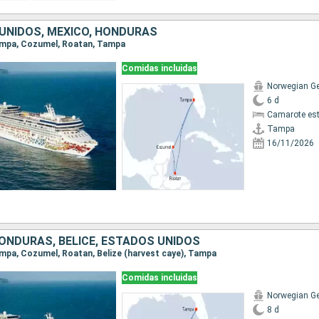
UNIDOS, MÉXICO, HONDURAS
Tampa, Cozumel, Roatan, Tampa
Comidas incluidas
Norwegian G
6 d
Camarote es
Tampa
16/11/2026
HONDURAS, BELICE, ESTADOS UNIDOS
Tampa, Cozumel, Roatan, Belize (harvest caye), Tampa
Comidas incluidas
Norwegian G
8 d