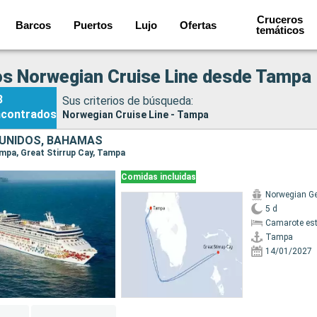
Cruceros
Barcos
Puertos
Lujo
Ofertas
temáticos
s Norwegian Cruise Line desde Tampa
3
Sus criterios de búsqueda:
ncontrados
Norwegian Cruise Line - Tampa
UNIDOS, BAHAMAS
Tampa, Great Stirrup Cay, Tampa
Comidas incluidas
Norwegian G
5 d
Camarote es
Tampa
14/01/2027