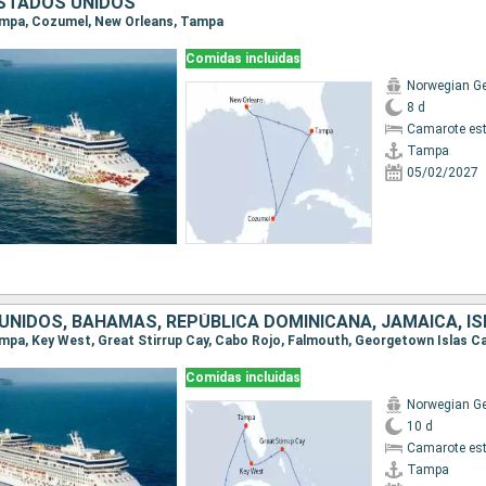
ESTADOS UNIDOS
Tampa, Cozumel, New Orleans, Tampa
Comidas incluidas
Norwegian G
8 d
Camarote es
Tampa
05/02/2027
Comidas incluidas
Norwegian G
10 d
Camarote es
Tampa