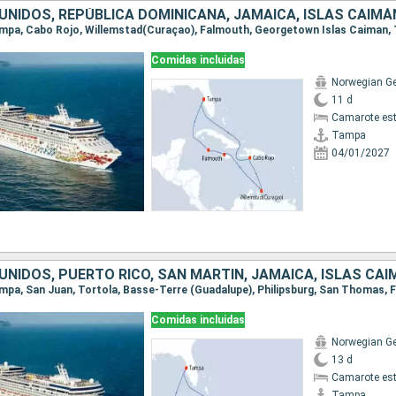
UNIDOS, REPÚBLICA DOMINICANA, JAMAICA, ISLAS CAIMÁ
Tampa, Cabo Rojo, Willemstad(Curaçao), Falmouth, Georgetown Islas Caiman
Comidas incluidas
Norwegian G
11 d
Camarote es
Tampa
04/01/2027
NIDOS, PUERTO RICO, SAN MARTÍN, JAMAICA, ISLAS CA
Comidas incluidas
Norwegian G
13 d
Camarote es
Tampa