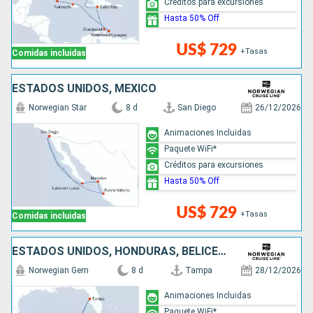
Créditos para excursiones
Hasta 50% Off
US$ 729
+Tasas
Comidas incluidas
ESTADOS UNIDOS, MÉXICO
Norwegian Star
8 d
San Diego
26/12/2026
Animaciones Incluidas
Paquete WiFi*
Créditos para excursiones
Hasta 50% Off
US$ 729
+Tasas
Comidas incluidas
ESTADOS UNIDOS, HONDURAS, BELICE, MÉXICO
Norwegian Gem
8 d
Tampa
28/12/2026
Animaciones Incluidas
Paquete WiFi*