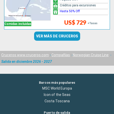
Créditos para excursiones
Hasta 50% Off
US$ 729
+Tasas
Comidas incluidas
VER MÁS DE CRUCEROS
Cruceros www.cruceros.com
Compañías
Norwegian Cruise Line
Salida en diciembre 2026 - 2027
Barcos más populares
MSC World Europa
Icon of the Seas
Costa Toscana
Puerto de salida