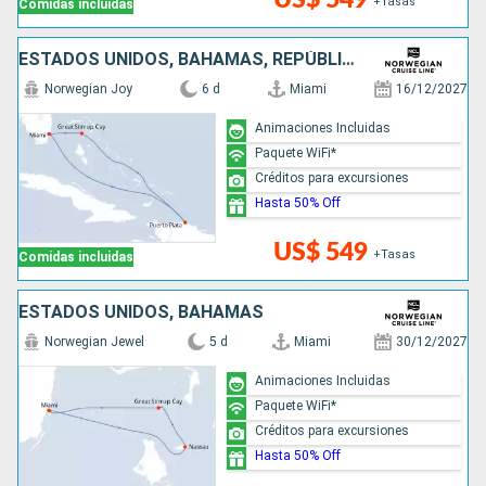
+Tasas
Comidas incluidas
ESTADOS UNIDOS, BAHAMAS, REPÚBLICA DOMINICANA
Norwegian Joy
6 d
Miami
16/12/2027
Animaciones Incluidas
Paquete WiFi*
Créditos para excursiones
Hasta 50% Off
US$ 549
+Tasas
Comidas incluidas
ESTADOS UNIDOS, BAHAMAS
Norwegian Jewel
5 d
Miami
30/12/2027
Animaciones Incluidas
Paquete WiFi*
Créditos para excursiones
Hasta 50% Off