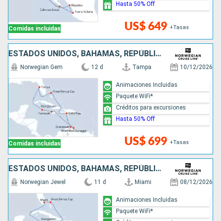
Hasta 50% Off
US$ 649
+Tasas
Comidas incluidas
ESTADOS UNIDOS, BAHAMAS, REPÚBLICA DOMINICANA, ARUBA, JAMAICA, ISLAS CAIMÁN
Norwegian Gem
12 d
Tampa
10/12/2026
Animaciones Incluidas
Paquete WiFi*
Créditos para excursiones
Hasta 50% Off
US$ 699
+Tasas
Comidas incluidas
ESTADOS UNIDOS, BAHAMAS, REPÚBLICA DOMINICANA, ARUBA, JAMAICA, ISLAS CAIMÁN
Norwegian Jewel
11 d
Miami
08/12/2026
Animaciones Incluidas
Paquete WiFi*