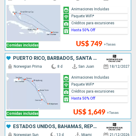
Animaciones Incluidas
Paquete WiFi*
Créditos para excursiones
Hasta 50% Off
US$ 749
+Tasas
Comidas incluidas
PUERTO RICO, BARBADOS, SANTA LUCIA, SAN MARTÍN
Norwegian Prima
8 d
San Juan
18/12/2027
Animaciones Incluidas
Paquete WiFi*
Créditos para excursiones
Hasta 50% Off
US$ 1,649
+Tasas
Comidas incluidas
ESTADOS UNIDOS, BAHAMAS, REPÚBLICA DOMINICANA, ARUBA, COLOMBIA, PANAMÁ, COSTA RICA
Norwegian Sun
13 d
Miami
21/12/2026