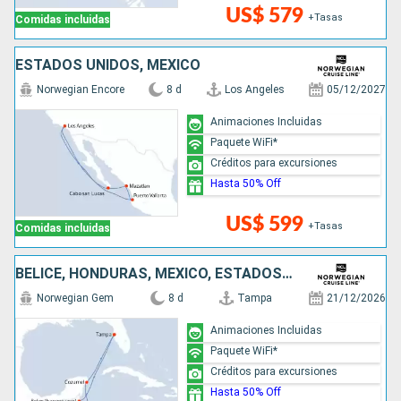
US$ 579
+Tasas
Comidas incluidas
ESTADOS UNIDOS, MÉXICO
Norwegian Encore
8 d
Los Angeles
05/12/2027
Animaciones Incluidas
Paquete WiFi*
Créditos para excursiones
Hasta 50% Off
US$ 599
+Tasas
Comidas incluidas
BELICE, HONDURAS, MÉXICO, ESTADOS UNIDOS
Norwegian Gem
8 d
Tampa
21/12/2026
Animaciones Incluidas
Paquete WiFi*
Créditos para excursiones
Hasta 50% Off