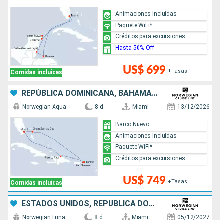
Animaciones Incluidas
Paquete WiFi*
Créditos para excursiones
Hasta 50% Off
US$ 699
+Tasas
Comidas incluidas
REPÚBLICA DOMINICANA, BAHAMAS, ESTADOS UNIDOS
Norwegian Aqua
8 d
Miami
13/12/2026
Barco Nuevo
Animaciones Incluidas
Paquete WiFi*
Créditos para excursiones
US$ 749
+Tasas
Comidas incluidas
ESTADOS UNIDOS, REPÚBLICA DOMINICANA, BAHAMAS
Norwegian Luna
8 d
Miami
05/12/2027