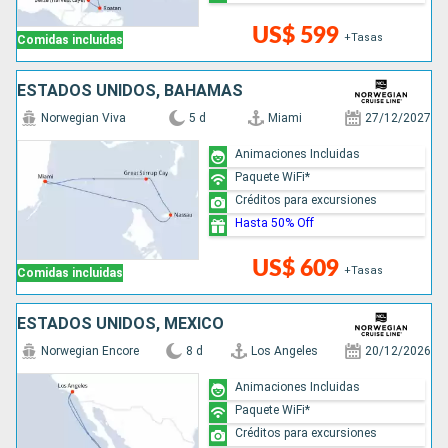
US$ 599
+Tasas
Comidas incluidas
ESTADOS UNIDOS, BAHAMAS
Norwegian Viva
5 d
Miami
27/12/2027
Animaciones Incluidas
Paquete WiFi*
Créditos para excursiones
Hasta 50% Off
US$ 609
+Tasas
Comidas incluidas
ESTADOS UNIDOS, MÉXICO
Norwegian Encore
8 d
Los Angeles
20/12/2026
Animaciones Incluidas
Paquete WiFi*
Créditos para excursiones