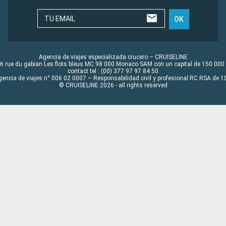
TU EMAIL
OK
Agencia de viajes especializada crucero – CRUISELINE
6 rue du gabian Les flots bleus MC 98 000 Monaco SAM con un capital de 150 000
contact tel : (00) 377 97 97 84 50
gencia de viajes n° 006 02 0007 – Responsabilidad civil y profesional RC RSA de
© CRUISELINE 2026 - all rights reserved