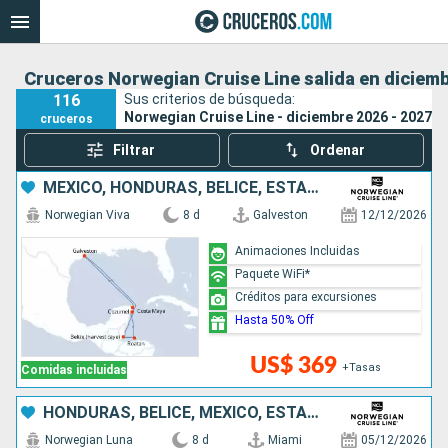
Cruceros Norwegian Cruise Line salida en diciemb
116
Sus criterios de búsqueda:
Norwegian Cruise Line - diciembre 2026 - 2027
cruceros
Filtrar
Ordenar
MÉXICO, HONDURAS, BELICE, ESTADOS UNIDOS
Norwegian Viva
8 d
Galveston
12/12/2026
Animaciones Incluidas
Paquete WiFi*
Créditos para excursiones
Hasta 50% Off
US$ 369
+Tasas
Comidas incluidas
HONDURAS, BELICE, MÉXICO, ESTADOS UNIDOS
Norwegian Luna
8 d
Miami
05/12/2026