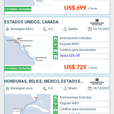
US$ 699
+Tasas
Comidas incluidas
ESTADOS UNIDOS, CANADÁ
Norwegian Bliss
8 d
Seattle
02/10/2027
Animaciones Incluidas
Paquete WiFi*
Créditos para excursiones
Hasta 50% Off
US$ 729
+Tasas
Comidas incluidas
HONDURAS, BELICE, MÉXICO, ESTADOS UNIDOS
Norwegian Aura
8 d
Miami
30/10/2027
Animaciones Incluidas
Paquete WiFi*
Créditos para excursiones