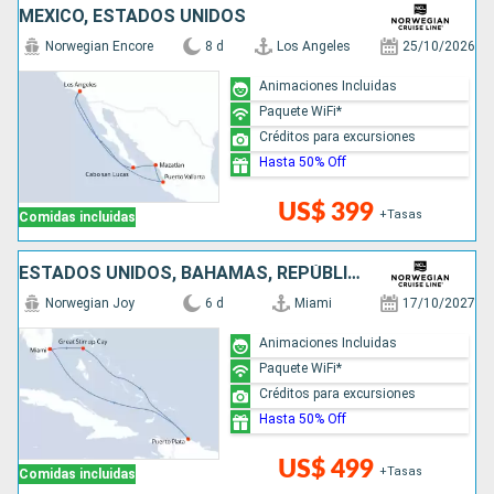
MÉXICO, ESTADOS UNIDOS
Norwegian Encore
8 d
Los Angeles
25/10/2026
Animaciones Incluidas
Paquete WiFi*
Créditos para excursiones
Hasta 50% Off
US$ 399
+Tasas
Comidas incluidas
ESTADOS UNIDOS, BAHAMAS, REPÚBLICA DOMINICANA
Norwegian Joy
6 d
Miami
17/10/2027
Animaciones Incluidas
Paquete WiFi*
Créditos para excursiones
Hasta 50% Off
US$ 499
+Tasas
Comidas incluidas