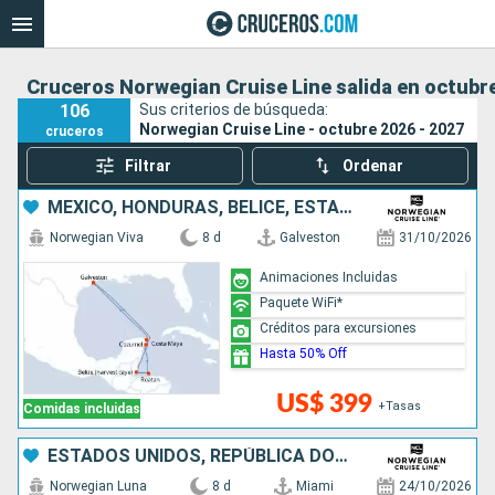
Cruceros Norwegian Cruise Line salida en octubre
106
Sus criterios de búsqueda:
Norwegian Cruise Line - octubre 2026 - 2027
cruceros
Filtrar
Ordenar
MÉXICO, HONDURAS, BELICE, ESTADOS UNIDOS
Norwegian Viva
8 d
Galveston
31/10/2026
Animaciones Incluidas
Paquete WiFi*
Créditos para excursiones
Hasta 50% Off
US$ 399
+Tasas
Comidas incluidas
ESTADOS UNIDOS, REPÚBLICA DOMINICANA, BAHAMAS
Norwegian Luna
8 d
Miami
24/10/2026