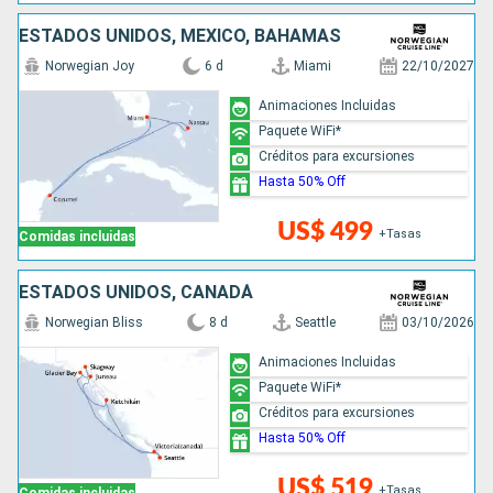
ESTADOS UNIDOS, MÉXICO, BAHAMAS
Norwegian Joy
6 d
Miami
22/10/2027
Animaciones Incluidas
Paquete WiFi*
Créditos para excursiones
Hasta 50% Off
US$ 499
+Tasas
Comidas incluidas
ESTADOS UNIDOS, CANADÁ
Norwegian Bliss
8 d
Seattle
03/10/2026
Animaciones Incluidas
Paquete WiFi*
Créditos para excursiones
Hasta 50% Off
US$ 519
+Tasas