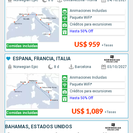
Norwegian Epic
8 d
Civitavecchia - Roma
24/10/2027
Animaciones Incluidas
Paquete WiFi*
Créditos para excursiones
Hasta 50% Off
US$ 959
+Tasas
Comidas incluidas
ESPAÑA, FRANCIA, ITALIA
Norwegian Epic
8 d
Barcelona
03/10/2027
Animaciones Incluidas
Paquete WiFi*
Créditos para excursiones
Hasta 50% Off
US$ 1,089
+Tasas
Comidas incluidas
BAHAMAS, ESTADOS UNIDOS