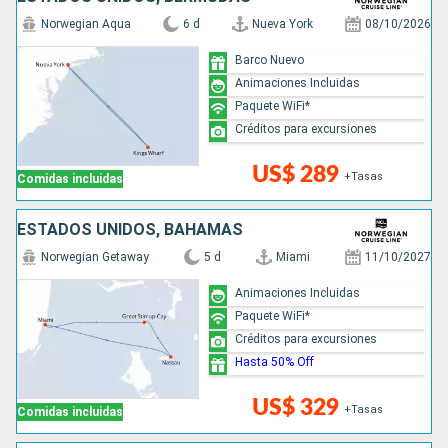
Norwegian Aqua
6 d
Nueva York
08/10/2026
Barco Nuevo
Animaciones Incluidas
Paquete WiFi*
Créditos para excursiones
US$ 289
+Tasas
Comidas incluidas
ESTADOS UNIDOS, BAHAMAS
Norwegian Getaway
5 d
Miami
11/10/2027
Animaciones Incluidas
Paquete WiFi*
Créditos para excursiones
Hasta 50% Off
US$ 329
+Tasas
Comidas incluidas