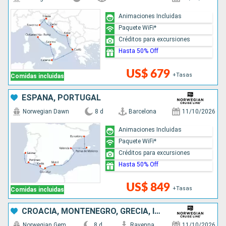
Animaciones Incluidas
Paquete WiFi*
Créditos para excursiones
Hasta 50% Off
US$ 679
+Tasas
Comidas incluidas
ESPAÑA, PORTUGAL
Norwegian Dawn
8 d
Barcelona
11/10/2026
Animaciones Incluidas
Paquete WiFi*
Créditos para excursiones
Hasta 50% Off
US$ 849
+Tasas
Comidas incluidas
CROACIA, MONTENEGRO, GRECIA, ITALIA
Norwegian Gem
8 d
Ravenna
11/10/2026