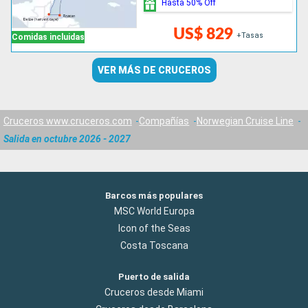
Hasta 50% Off
US$ 829
+Tasas
Comidas incluidas
VER MÁS DE CRUCEROS
Cruceros www.cruceros.com
Compañías
Norwegian Cruise Line
Salida en octubre 2026 - 2027
Barcos más populares
MSC World Europa
Icon of the Seas
Costa Toscana
Puerto de salida
Cruceros desde Miami