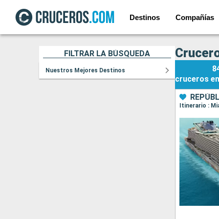
Destinos
Compañías
Crucero
FILTRAR LA BÚSQUEDA
8
Nuestros Mejores Destinos
cruceros
e
REPÚBL
Itinerario : 