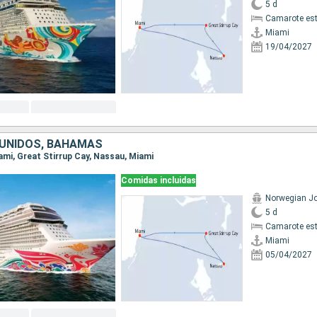
5 d
Camarote es
Miami
19/04/2027
UNIDOS, BAHAMAS
iami, Great Stirrup Cay, Nassau, Miami
Comidas incluidas
Norwegian J
5 d
Camarote es
Miami
05/04/2027