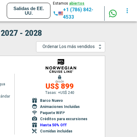
Estamos
abiertos
Salidas de EE.
+1 (786) 842-
UU.
4533
 2027 - 2028
Ordenar Los más vendidos
desde
qua
US$ 899
Tasas: +US$ 240
tándar
Barco Nuevo
Animaciones Incluidas
Paquete WiFi*
Créditos para excursiones
Hasta 50% Off
Comidas incluidas