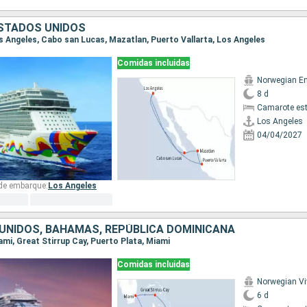
ESTADOS UNIDOS
Los Angeles, Cabo san Lucas, Mazatlan, Puerto Vallarta, Los Angeles
Comidas incluidas
Norwegian E
8 d
Camarote es
Los Angeles
04/04/2027
 de embarque:
Los Angeles
UNIDOS, BAHAMAS, REPÚBLICA DOMINICANA
iami, Great Stirrup Cay, Puerto Plata, Miami
Comidas incluidas
Norwegian Vi
6 d