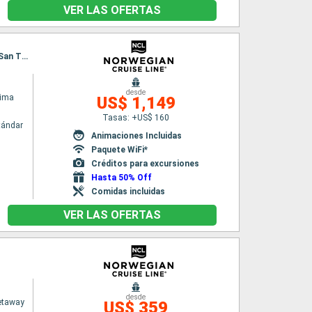
VER LAS OFERTAS
Itinerario : San Juan, Tortola, Basse-Terre (Guadalupe), Bridgetown, Castries, Philipsburg, San Thomas, San Juan
desde
rima
US$ 1,149
Tasas: +US$ 160
tándar
Animaciones Incluidas
Paquete WiFi*
Créditos para excursiones
Hasta 50% Off
Comidas incluidas
VER LAS OFERTAS
desde
etaway
US$ 359