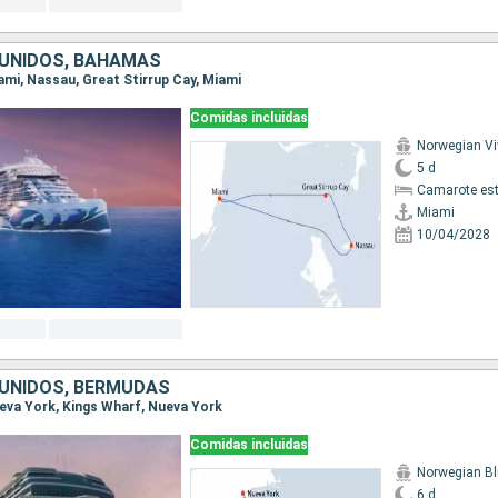
UNIDOS, BAHAMAS
iami, Nassau, Great Stirrup Cay, Miami
Comidas incluidas
Norwegian Vi
5 d
Camarote es
Miami
10/04/2028
UNIDOS, BERMUDAS
Nueva York, Kings Wharf, Nueva York
Comidas incluidas
Norwegian Bl
6 d