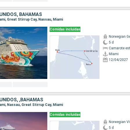
UNIDOS, BAHAMAS
iami, Great Stirrup Cay, Nassau, Miami
Comidas incluidas
Norwegian G
5 d
Camarote es
Miami
12/04/2027
UNIDOS, ,BAHAMAS
iami, Nassau, Great Stirrup Cay, Miami
Comidas incluidas
Norwegian Vi
5 d