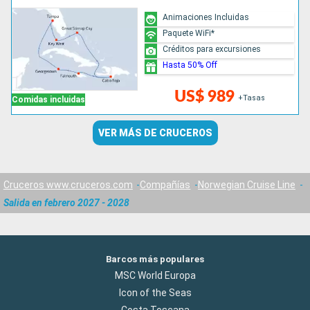
Animaciones Incluidas
Paquete WiFi*
Créditos para excursiones
Hasta 50% Off
US$ 989
+Tasas
Comidas incluidas
VER MÁS DE CRUCEROS
Cruceros www.cruceros.com
Compañías
Norwegian Cruise Line
Salida en febrero 2027 - 2028
Barcos más populares
MSC World Europa
Icon of the Seas
Costa Toscana