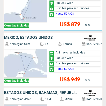
Paquete WiFi*
Créditos para excursiones
Hasta 50% Off
US$ 879
+Tasas
Comidas incluidas
MÉXICO, ESTADOS UNIDOS
Norwegian Gem
8 d
Tampa
05/02/2027
Animaciones Incluidas
Paquete WiFi*
Créditos para excursiones
Hasta 50% Off
US$ 949
+Tasas
Comidas incluidas
ESTADOS UNIDOS, BAHAMAS, REPÚBLICA DOMINICANA, ARUBA, JAMAICA, ISLAS CAIMÁN
Norwegian Jewel
11 d
Miami
04/02/2028