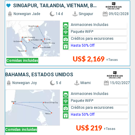
SINGAPUR, TAILANDIA, VIETNAM, BRUNEI, MALASIA, FILIPINAS, CHINA
Norwegian Jade
14 d
Singapur
09/02/2028
Animaciones Incluidas
Paquete WiFi*
Créditos para excursiones
Hasta 50% Off
US$ 2,169
+Tasas
Comidas incluidas
BAHAMAS, ESTADOS UNIDOS
Norwegian Joy
5 d
Miami
15/02/2027
Animaciones Incluidas
Paquete WiFi*
Créditos para excursiones
Hasta 50% Off
US$ 219
+Tasas
Comidas incluidas