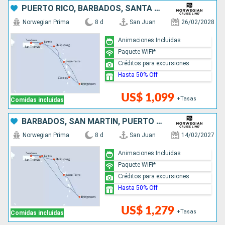
PUERTO RICO, BARBADOS, SANTA LUCIA, SAN MARTÍN
Norwegian Prima
8 d
San Juan
26/02/2028
Animaciones Incluidas
Paquete WiFi*
Créditos para excursiones
Hasta 50% Off
US$ 1,099
+Tasas
Comidas incluidas
BARBADOS, SAN MARTÍN, PUERTO RICO
Norwegian Prima
8 d
San Juan
14/02/2027
Animaciones Incluidas
Paquete WiFi*
Créditos para excursiones
Hasta 50% Off
US$ 1,279
+Tasas
Comidas incluidas