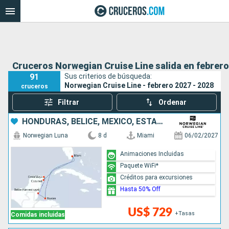
Cruceros Norwegian Cruise Line salida en febrero
91
Sus criterios de búsqueda:
Norwegian Cruise Line - febrero 2027 - 2028
cruceros
Filtrar
Ordenar
HONDURAS, BELICE, MÉXICO, ESTADOS UNIDOS
Norwegian Luna
8 d
Miami
06/02/2027
Animaciones Incluidas
Paquete WiFi*
Créditos para excursiones
Hasta 50% Off
US$ 729
+Tasas
Comidas incluidas