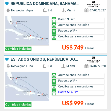
REPÚBLICA DOMINICANA, BAHAMAS, ESTADOS UNIDOS
Norwegian Aqua
8 d
Miami
07/02/2027
Barco Nuevo
Animaciones Incluidas
Paquete WiFi*
Créditos para excursiones
US$ 749
+Tasas
Comidas incluidas
ESTADOS UNIDOS, REPÚBLICA DOMINICANA, BAHAMAS
Norwegian Luna
8 d
Miami
06/02/2028
Animaciones Incluidas
Paquete WiFi*
Créditos para excursiones
Hasta 50% Off
US$ 999
+Tasas
Comidas incluidas