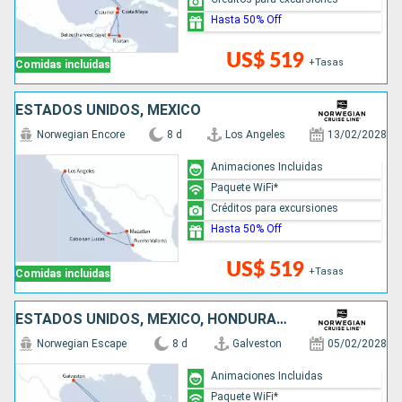
Hasta 50% Off
US$ 519
+Tasas
Comidas incluidas
ESTADOS UNIDOS, MÉXICO
Norwegian Encore
8 d
Los Angeles
13/02/2028
Animaciones Incluidas
Paquete WiFi*
Créditos para excursiones
Hasta 50% Off
US$ 519
+Tasas
Comidas incluidas
ESTADOS UNIDOS, MÉXICO, HONDURAS, BELICE
Norwegian Escape
8 d
Galveston
05/02/2028
Animaciones Incluidas
Paquete WiFi*