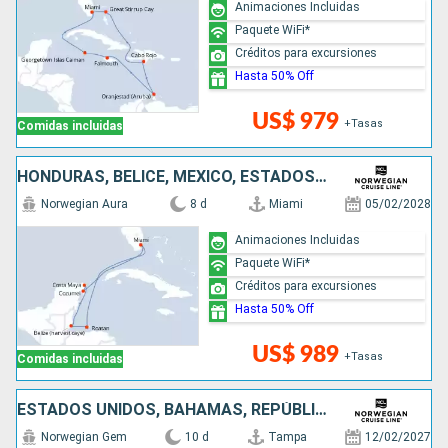
Animaciones Incluidas
Paquete WiFi*
Créditos para excursiones
Hasta 50% Off
US$ 979
+Tasas
Comidas incluidas
HONDURAS, BELICE, MÉXICO, ESTADOS UNIDOS
Norwegian Aura
8 d
Miami
05/02/2028
Animaciones Incluidas
Paquete WiFi*
Créditos para excursiones
Hasta 50% Off
US$ 989
+Tasas
Comidas incluidas
ESTADOS UNIDOS, BAHAMAS, REPÚBLICA DOMINICANA, JAMAICA, ISLAS CAIMÁN
Norwegian Gem
10 d
Tampa
12/02/2027