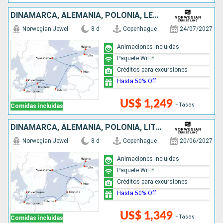
DINAMARCA, ALEMANIA, POLONIA, LETONIA, SUECIA, ESTONIA, FINLANDIA
Norwegian Jewel
8 d
Copenhague
24/07/2027
Animaciones Incluidas
Paquete WiFi*
Créditos para excursiones
Hasta 50% Off
US$ 1,249
+Tasas
Comidas incluidas
DINAMARCA, ALEMANIA, POLONIA, LITUANIA, LETONIA, SUECIA, ESTONIA, FINLANDIA
Norwegian Jewel
8 d
Copenhague
20/06/2027
Animaciones Incluidas
Paquete WiFi*
Créditos para excursiones
Hasta 50% Off
US$ 1,349
+Tasas
Comidas incluidas