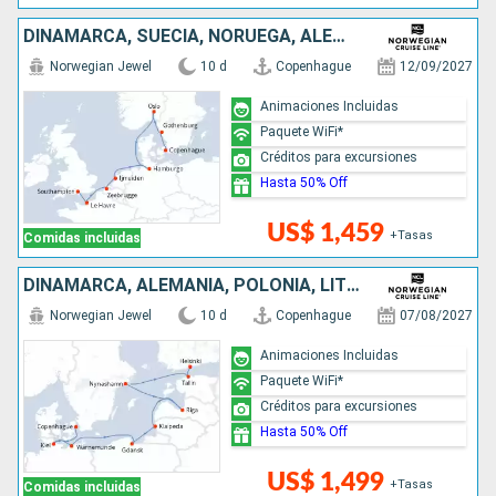
DINAMARCA, SUECIA, NORUEGA, ALEMANIA, PAISES BAJOS, BÉLGICA, FRANCIA, REINO UNIDO
Norwegian Jewel
10 d
Copenhague
12/09/2027
Animaciones Incluidas
Paquete WiFi*
Créditos para excursiones
Hasta 50% Off
US$ 1,459
+Tasas
Comidas incluidas
DINAMARCA, ALEMANIA, POLONIA, LITUANIA, LETONIA, SUECIA, ESTONIA, FINLANDIA
Norwegian Jewel
10 d
Copenhague
07/08/2027
Animaciones Incluidas
Paquete WiFi*
Créditos para excursiones
Hasta 50% Off
US$ 1,499
+Tasas
Comidas incluidas