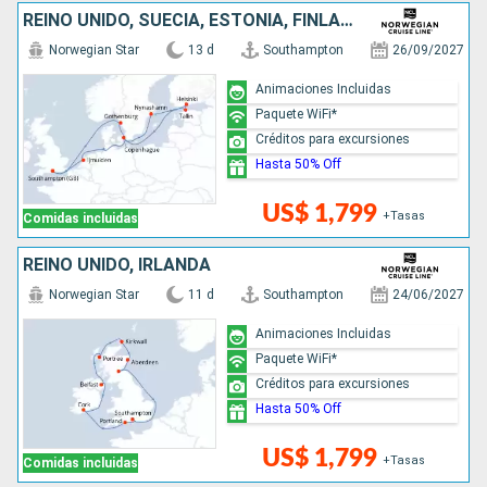
REINO UNIDO, SUECIA, ESTONIA, FINLANDIA, DINAMARCA, PAISES BAJOS
Norwegian Star
13 d
Southampton
26/09/2027
Animaciones Incluidas
Paquete WiFi*
Créditos para excursiones
Hasta 50% Off
US$ 1,799
+Tasas
Comidas incluidas
REINO UNIDO, IRLANDA
Norwegian Star
11 d
Southampton
24/06/2027
Animaciones Incluidas
Paquete WiFi*
Créditos para excursiones
Hasta 50% Off
US$ 1,799
+Tasas
Comidas incluidas