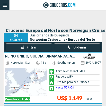
Cruceros Europa del Norte con Norwegian Cruise
54
Sus criterios de búsqueda:
Norwegian Cruise Line - Europa del Norte
cruceros
Filtrar
Ordenar
REINO UNIDO, SUECIA, DINAMARCA, ALEMANIA, PAISES BAJOS, BÉLGICA, FRANCIA
Norwegian Star
11 d
Southampton
29/04/2027
Animaciones Incluidas
Paquete WiFi*
Créditos para excursiones
Hasta 50% Off
US$ 1,149
+Tasas
Comidas incluidas