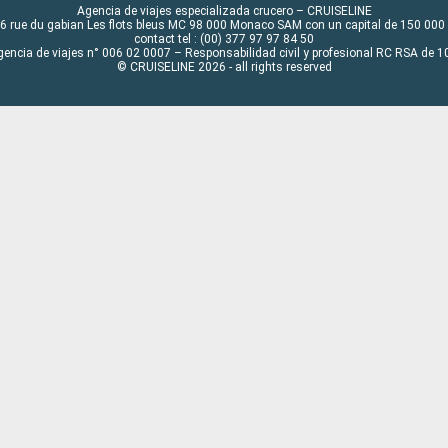
Agencia de viajes especializada crucero – CRUISELINE
6 rue du gabian Les flots bleus MC 98 000 Monaco SAM con un capital de 150 000
contact tel : (00) 377 97 97 84 50
gencia de viajes n° 006 02 0007 – Responsabilidad civil y profesional RC RSA de
© CRUISELINE 2026 - all rights reserved