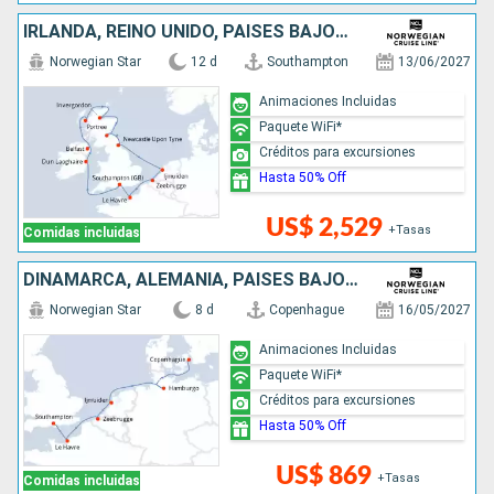
IRLANDA, REINO UNIDO, PAISES BAJOS, BÉLGICA, FRANCIA
Norwegian Star
12 d
Southampton
13/06/2027
Animaciones Incluidas
Paquete WiFi*
Créditos para excursiones
Hasta 50% Off
US$ 2,529
+Tasas
Comidas incluidas
DINAMARCA, ALEMANIA, PAISES BAJOS, BÉLGICA, FRANCIA, REINO UNIDO
Norwegian Star
8 d
Copenhague
16/05/2027
Animaciones Incluidas
Paquete WiFi*
Créditos para excursiones
Hasta 50% Off
US$ 869
+Tasas
Comidas incluidas