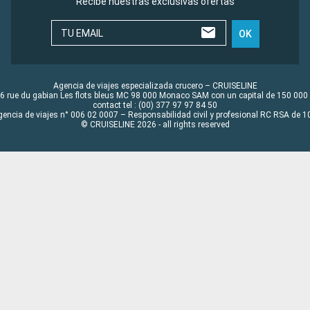
Recibe nuestras exclusivas ofertas
TU EMAIL
OK
Agencia de viajes especializada crucero – CRUISELINE
6 rue du gabian Les flots bleus MC 98 000 Monaco SAM con un capital de 150 000
contact tel : (00) 377 97 97 84 50
gencia de viajes n° 006 02 0007 – Responsabilidad civil y profesional RC RSA de
© CRUISELINE 2026 - all rights reserved