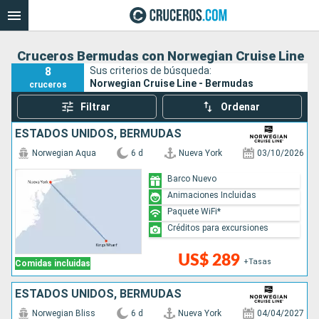
Cruceros Bermudas con Norwegian Cruise Line
8
Sus criterios de búsqueda:
Norwegian Cruise Line - Bermudas
cruceros
Filtrar
Ordenar
ESTADOS UNIDOS, BERMUDAS
Norwegian Aqua
6 d
Nueva York
03/10/2026
Barco Nuevo
Animaciones Incluidas
Paquete WiFi*
Créditos para excursiones
US$ 289
+Tasas
Comidas incluidas
ESTADOS UNIDOS, BERMUDAS
Norwegian Bliss
6 d
Nueva York
04/04/2027