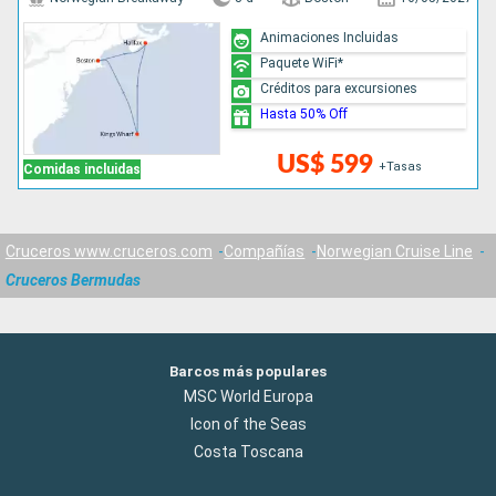
Animaciones Incluidas
Paquete WiFi*
Créditos para excursiones
Hasta 50% Off
US$ 599
+Tasas
Comidas incluidas
Cruceros www.cruceros.com
Compañías
Norwegian Cruise Line
Cruceros Bermudas
Barcos más populares
MSC World Europa
Icon of the Seas
Costa Toscana