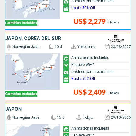
Créditos para excursiones
Hasta 50% Off
US$ 2,279
+Tasas
Comidas incluidas
JAPÓN, COREA DEL SUR
Norwegian Jade
10 d
Yokohama
23/03/2027
Animaciones Incluidas
Paquete WiFi*
Créditos para excursiones
Hasta 50% Off
US$ 2,409
+Tasas
Comidas incluidas
JAPÓN
Norwegian Jade
15 d
Tokyo
29/10/2026
Animaciones Incluidas
Paquete WiFi*