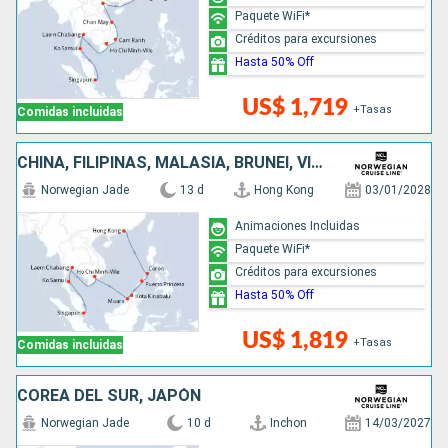
Paquete WiFi*
Créditos para excursiones
Hasta 50% Off
US$ 1,719
+Tasas
Comidas incluidas
CHINA, FILIPINAS, MALASIA, BRUNEI, VIETNAM, TAILANDIA, SINGAPUR
Norwegian Jade
13 d
Hong Kong
03/01/2028
Animaciones Incluidas
Paquete WiFi*
Créditos para excursiones
Hasta 50% Off
US$ 1,819
+Tasas
Comidas incluidas
COREA DEL SUR, JAPÓN
Norwegian Jade
10 d
Inchon
14/03/2027