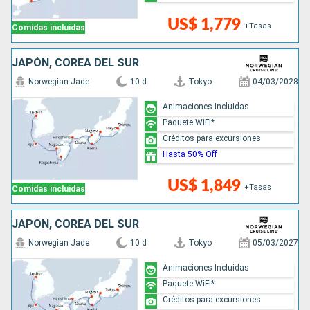
US$ 1,779
+Tasas
Comidas incluidas
JAPÓN, COREA DEL SUR
Norwegian Jade
10 d
Tokyo
04/03/2028
Animaciones Incluidas
Paquete WiFi*
Créditos para excursiones
Hasta 50% Off
US$ 1,849
+Tasas
Comidas incluidas
JAPÓN, COREA DEL SUR
Norwegian Jade
10 d
Tokyo
05/03/2027
Animaciones Incluidas
Paquete WiFi*
Créditos para excursiones