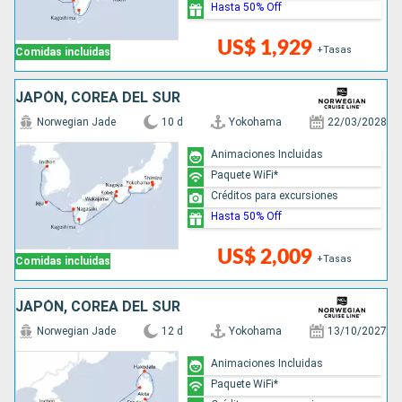
Hasta 50% Off
US$ 1,929
+Tasas
Comidas incluidas
JAPÓN, COREA DEL SUR
Norwegian Jade
10 d
Yokohama
22/03/2028
Animaciones Incluidas
Paquete WiFi*
Créditos para excursiones
Hasta 50% Off
US$ 2,009
+Tasas
Comidas incluidas
JAPÓN, COREA DEL SUR
Norwegian Jade
12 d
Yokohama
13/10/2027
Animaciones Incluidas
Paquete WiFi*