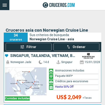
Cruceros asia con Norwegian Cruise Line
34
Sus criterios de búsqueda:
Norwegian Cruise Line - asia
cruceros
Filtrar
Ordenar
SINGAPUR, TAILANDIA, VIETNAM, BRUNEI, MALASIA, FILIPINAS, CHINA
Norwegian Jade
14 d
Singapur
15/01/2028
Animaciones Incluidas
Paquete WiFi*
Créditos para excursiones
Hasta 50% Off
US$ 2,049
+Tasas
Comidas incluidas