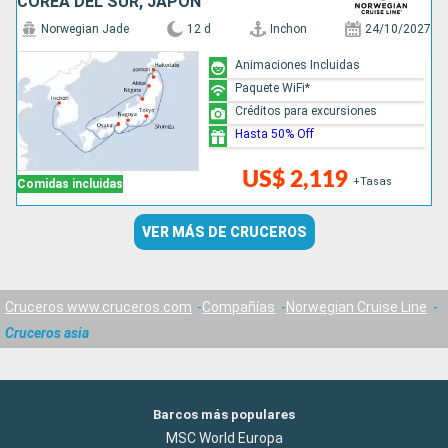
COREA DEL SUR, JAPÓN
Norwegian Jade
12 d
Inchon
24/10/2027
Animaciones Incluidas
Paquete WiFi*
Créditos para excursiones
Hasta 50% Off
US$ 2,119
+Tasas
Comidas incluidas
VER MÁS DE CRUCEROS
Cruceros www.cruceros.com
Compañías
Norwegian Cruise Line
Cruceros asia
Barcos más populares
MSC World Europa