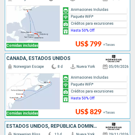
Animaciones Incluidas
Paquete WiFi*
Créditos para excursiones
Hasta 50% Off
US$ 799
+Tasas
Comidas incluidas
CANADÁ, ESTADOS UNIDOS
Norwegian Escape
8 d
Nueva York
05/09/2026
Animaciones Incluidas
Paquete WiFi*
Créditos para excursiones
Hasta 50% Off
US$ 829
+Tasas
Comidas incluidas
ESTADOS UNIDOS, REPÚBLICA DOMINICANA, PUERTO RICO, SAN MARTÍN
Norwegian Bliss
13 d
Nueva York
29/11/2026