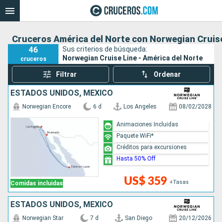
Cruceros América del Norte con Norwegian Cruis
46
Sus criterios de búsqueda:
Norwegian Cruise Line - América del Norte
cruceros
Filtrar
Ordenar
ESTADOS UNIDOS, MÉXICO
Norwegian Encore
6 d
Los Angeles
08/02/2028
Animaciones Incluidas
Paquete WiFi*
Créditos para excursiones
Hasta 50% Off
US$ 359
+Tasas
Comidas incluidas
ESTADOS UNIDOS, MÉXICO
Norwegian Star
7 d
San Diego
20/12/2026