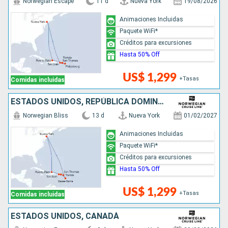
Norwegian Escape
11 d
Nueva York
19/08/2026
Animaciones Incluidas
Paquete WiFi*
Créditos para excursiones
Hasta 50% Off
US$ 1,299
+Tasas
Comidas incluidas
ESTADOS UNIDOS, REPÚBLICA DOMINICANA, PUERTO RICO, SAN MARTÍN
Norwegian Bliss
13 d
Nueva York
01/02/2027
Animaciones Incluidas
Paquete WiFi*
Créditos para excursiones
Hasta 50% Off
US$ 1,299
+Tasas
Comidas incluidas
ESTADOS UNIDOS, CANADÁ