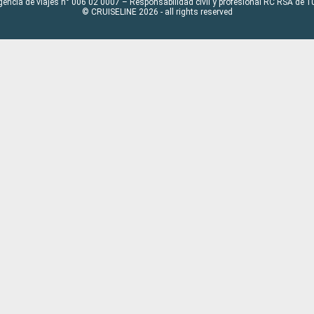
gencia de viajes n° 006 02 0007 – Responsabilidad civil y profesional RC RSA de
© CRUISELINE 2026 - all rights reserved