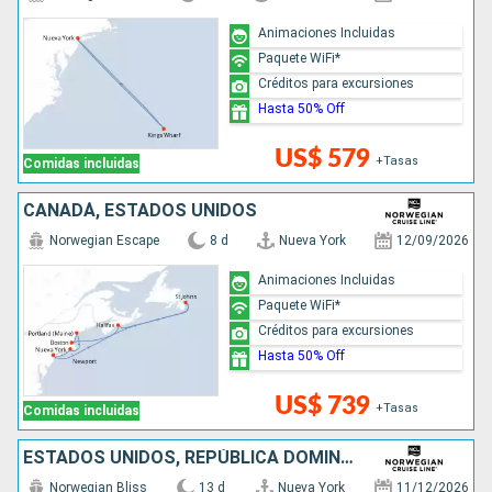
Animaciones Incluidas
Paquete WiFi*
Créditos para excursiones
Hasta 50% Off
US$ 579
+Tasas
Comidas incluidas
CANADÁ, ESTADOS UNIDOS
Norwegian Escape
8 d
Nueva York
12/09/2026
Animaciones Incluidas
Paquete WiFi*
Créditos para excursiones
Hasta 50% Off
US$ 739
+Tasas
Comidas incluidas
ESTADOS UNIDOS, REPÚBLICA DOMINICANA, PUERTO RICO, SAN MARTÍN
Norwegian Bliss
13 d
Nueva York
11/12/2026