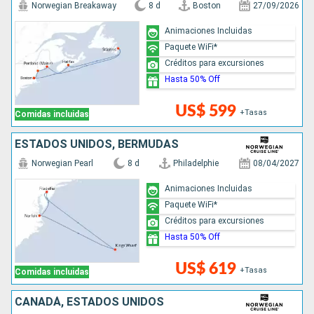
Norwegian Breakaway
8 d
Boston
27/09/2026
Animaciones Incluidas
Paquete WiFi*
Créditos para excursiones
Hasta 50% Off
US$ 599
+Tasas
Comidas incluidas
ESTADOS UNIDOS, BERMUDAS
Norwegian Pearl
8 d
Philadelphie
08/04/2027
Animaciones Incluidas
Paquete WiFi*
Créditos para excursiones
Hasta 50% Off
US$ 619
+Tasas
Comidas incluidas
CANADÁ, ESTADOS UNIDOS