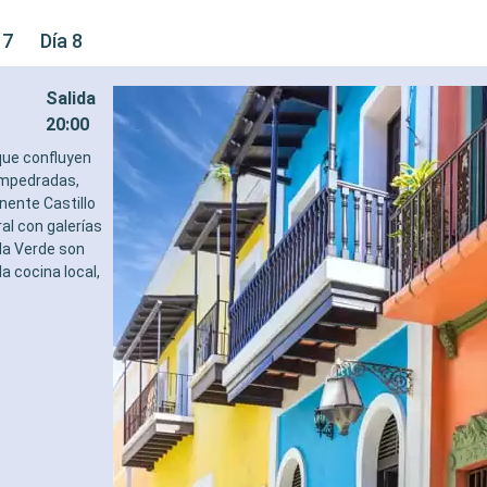
 7
Día 8
Salida
20:00
 que confluyen
 empedradas,
nente Castillo
al con galerías
la Verde son
a cocina local,