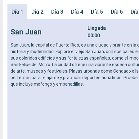
Día 1
Día 2
Día 3
Día 4
Día 5
Día 6
Día
Llegada
San Juan
00:00
San Juan, la capital de Puerto Rico, es una ciudad vibrante en la
historia y modernidad. Explore el viejo San Juan, con sus calles
sus coloridos edificios y sus fortalezas españolas, como el impo
San Felipe del Morro. La ciudad ofrece una vibrante escena cultur
de arte, museos y festivales. Playas urbanas como Condado e Is
perfectas para relajarse y practicar deportes acuáticos. Pruebe l
que incluye mofongo y empanadillas.