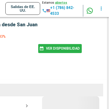
Estamos
abiertos
Salidas de EE.
+1 (786) 842-
UU.
4533
da desde San Juan
 83%
VER DISPONIBILIDAD