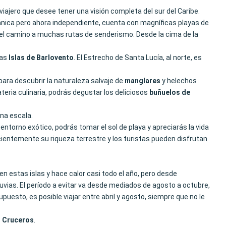
 viajero que desee tener una visión completa del sur del Caribe.
itánica pero ahora independiente, cuenta con magníficas playas de
e el camino a muchas rutas de senderismo. Desde la cima de la
las
Islas de Barlovento
. El Estrecho de Santa Lucía, al norte, es
para descubrir la naturaleza salvaje de
manglares
y helechos
teria culinaria, podrás degustar los deliciosos
buñuelos de
na escala.
entorno exótico, podrás tomar el sol de playa y apreciarás la vida
cientemente su riqueza terrestre y los turistas pueden disfrutan
n estas islas y hace calor casi todo el año, pero desde
luvias. El período a evitar va desde mediados de agosto a octubre,
uesto, es posible viajar entre abril y agosto, siempre que no le
C
Cruceros
.