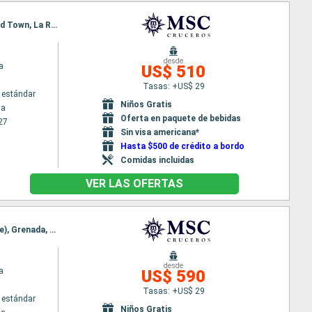
Itinerario : La Romana, Isla Catalina, Bridgetown, Fort-de-France, Pointe a pitre (Guadalupe), Road Town, La Romana
desde
a
US$ 510
Tasas: +US$ 29
 estándar
Niños Gratis
na
Oferta en paquete de bebidas
27
Sin visa americana*
Hasta $500 de crédito a bordo
Comidas incluidas
VER LAS OFERTAS
Itinerario : La Romana, Isla Catalina, Oranjestad (Aruba), Willemstad(Curaçao), Kralendjik (Bonaire), Grenada, La Romana
desde
a
US$ 590
Tasas: +US$ 29
 estándar
Niños Gratis