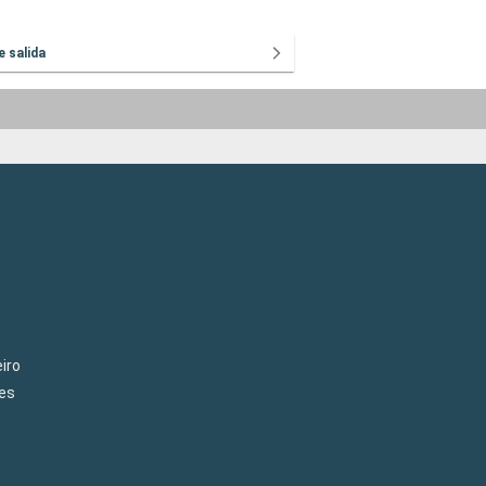
e salida
iro
es