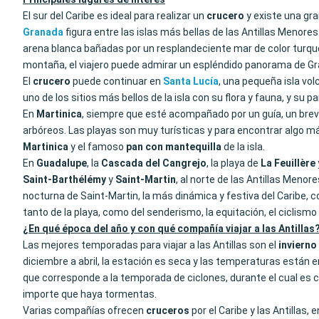
El sur del Caribe es ideal para realizar un
crucero
y existe una gra
Granada
figura entre las islas más bellas de las Antillas Menore
arena blanca bañadas por un resplandeciente mar de color turqu
montaña, el viajero puede admirar un espléndido panorama de G
El
crucero
puede continuar en
Santa Lucía
, una pequeña isla vo
uno de los sitios más bellos de la isla con su flora y fauna, y su 
En
Martinica
, siempre que esté acompañado por un guía, un breve 
arbóreos. Las playas son muy turísticas y para encontrar algo má
Martinica
y el famoso
pan con mantequilla
de la isla.
En
Guadalupe
, la
Cascada del Cangrejo
, la playa de
La Feuillère
Saint-Barthélémy
y
Saint-Martin
, al norte de las Antillas Meno
nocturna de Saint-Martin, la más dinámica y festiva del Caribe, 
tanto de la playa, como del senderismo, la equitación, el ciclismo
¿En qué época del año y con qué compañía viajar a las Antillas
Las mejores temporadas para viajar a las Antillas son el
invierno
diciembre a abril, la estación es seca y las temperaturas están e
que corresponde a la temporada de ciclones, durante el cual es cl
importe que haya tormentas.
Varias compañías ofrecen
cruceros
por el Caribe y las Antillas,