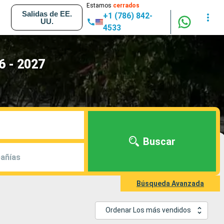
Estamos
cerrados
Salidas de EE.
+1 (786) 842-
UU.
4533
6 - 2027
Buscar
añías
Búsqueda Avanzada
Ordenar Los más vendidos