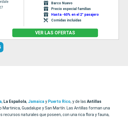
erdale
Barco Nuevo
27
Precio especial familias
Hasta -60% en el 2° pasajero
Comidas incluidas
VER LAS OFERTAS
S
a
,
La Española
,
Jamaica
y
Puerto
Rico
, y de las
Antillas
o Martinica, Guadalupe y San Martín. Las Antillas forman una
s recursos naturales que poseen, con una rica flora y fauna,