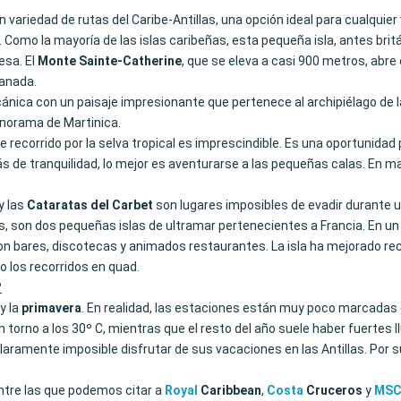
n variedad de rutas del Caribe-Antillas, una opción ideal para cualquier
s. Como la mayoría de las islas caribeñas, esta pequeña isla, antes br
esa. El
Monte Sainte-Catherine
, que se eleva a casi 900 metros, abr
ranada.
lcánica con un paisaje impresionante que pertenece al archipiélago de 
panorama de Martinica.
recorrido por la selva tropical es imprescindible. Es una oportunidad 
s de tranquilidad, lo mejor es aventurarse a las pequeñas calas. En ma
y las
Cataratas del Carbet
son lugares imposibles de evadir durante u
res, son dos pequeñas islas de ultramar pertenecientes a Francia. En un 
con bares, discotecas y animados restaurantes. La isla ha mejorado re
 o los recorridos en quad.
?
y la
primavera
. En realidad, las estaciones están muy poco marcadas e
n torno a los 30º C, mientras que el resto del año suele haber fuertes l
aramente imposible disfrutar de sus vacaciones en las Antillas. Por sup
 entre las que podemos citar a
Royal
Caribbean
,
Costa
Cruceros
y
MS