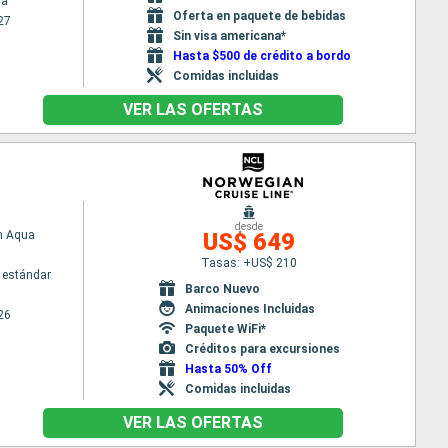
na
Oferta en paquete de bebidas
27
Sin visa americana*
Hasta $500 de crédito a bordo
Comidas incluidas
VER LAS OFERTAS
desde
n Aqua
US$ 649
Tasas: +US$ 210
 estándar
Barco Nuevo
Animaciones Incluidas
26
Paquete WiFi*
Créditos para excursiones
Hasta 50% Off
Comidas incluidas
VER LAS OFERTAS