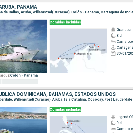
 ARUBA, PANAMÁ
ena de Indias, Aruba, Willemstad(Curaçao), Colón - Panama, Cartagena de Indi
Comidas incluidas
Grandeur 
8 d
Camarote
Cartagena
30/01/20
arque:
Colón - Panama
ÚBLICA DOMINICANA, BAHAMAS, ESTADOS UNIDOS
uderdale, Willemstad(Curaçao), Aruba, Isla Catalina, Cococay, Fort Lauderdale
Comidas incluidas
Legend Of
9 d
Camarote