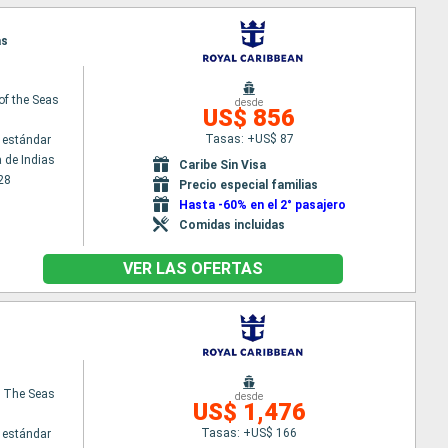
as
of the Seas
desde
US$ 856
Tasas: +US$ 87
 estándar
 de Indias
Caribe Sin Visa
28
Precio especial familias
Hasta -60% en el 2° pasajero
Comidas incluidas
VER LAS OFERTAS
 The Seas
desde
US$ 1,476
Tasas: +US$ 166
 estándar