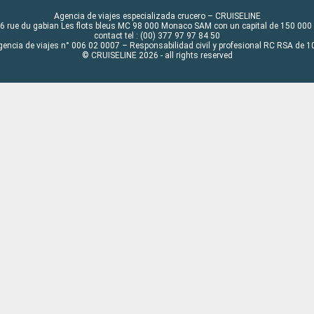
Agencia de viajes especializada crucero – CRUISELINE
6 rue du gabian Les flots bleus MC 98 000 Monaco SAM con un capital de 150 000
contact tel : (00) 377 97 97 84 50
gencia de viajes n° 006 02 0007 – Responsabilidad civil y profesional RC RSA de
© CRUISELINE 2026 - all rights reserved