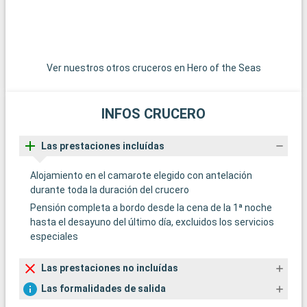
del submarinismo, los arrecifes de coral de Cayo Largo
ofrecen una experiencia submarina extraordinaria. Estos
destinos alrededor de Miami revelan la belleza natural y la
diversidad cultural de la región.
Ver nuestros otros cruceros en Hero of the Seas
INFOS CRUCERO
Las prestaciones incluídas
Alojamiento en el camarote elegido con antelación
durante toda la duración del crucero
Pensión completa a bordo desde la cena de la 1ª noche
hasta el desayuno del último día, excluidos los servicios
especiales
Las prestaciones no incluídas
Las formalidades de salida