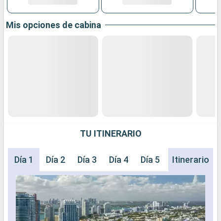
Mis opciones de cabina
TU ITINERARIO
Día 1
Día 2
Día 3
Día 4
Día 5
Día 6
Itinerario
Día 