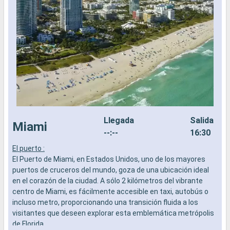
Llegada
Salida
Miami
--:--
16:30
El puerto :
L
El Puerto de Miami, en Estados Unidos, uno de los mayores
a
puertos de cruceros del mundo, goza de una ubicación ideal
b
en el corazón de la ciudad. A sólo 2 kilómetros del vibrante
s
centro de Miami, es fácilmente accesible en taxi, autobús o
e
incluso metro, proporcionando una transición fluida a los
visitantes que deseen explorar esta emblemática metrópolis
de Florida.