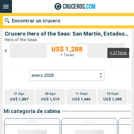
Encontrar un crucero
Crucero Hero of the Seas: San Martín, Estados Unidos, Bahamas salida desde Miami
Hero of the Seas
US$ 1,288
+ 27 fotos
Nuestros destinos
+ Tasas
Fecha de salida
enero 2028
Puertos
Compañías
21 Ago
28 Ago
11 Sept
18 Sept
Buscar
US$ 1,887
US$ 1,519
US$ 1,446
US$ 1,398
Mi categoría de cabina