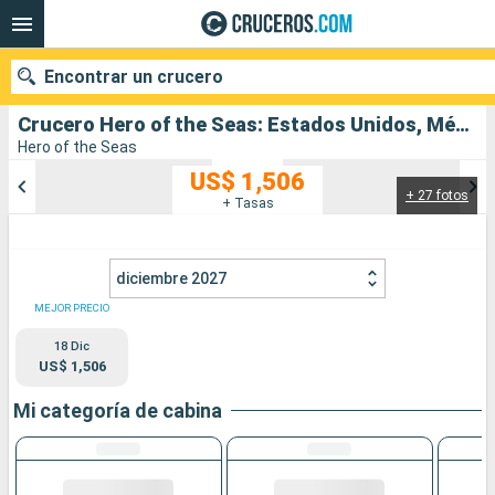
Encontrar un crucero
Crucero Hero of the Seas: Estados Unidos, México, Bahamas salida desde Miami
Hero of the Seas
US$ 1,506
+ 27 fotos
Nuestros destinos
+ Tasas
Fecha de salida
diciembre 2027
Puertos
Compañías
MEJOR PRECIO
18 Dic
Buscar
US$ 1,506
Mi categoría de cabina