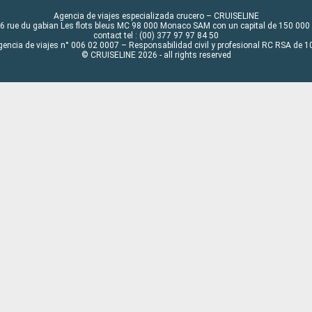
Agencia de viajes especializada crucero – CRUISELINE
6 rue du gabian Les flots bleus MC 98 000 Monaco SAM con un capital de 150 000
contact tel : (00) 377 97 97 84 50
gencia de viajes n° 006 02 0007 – Responsabilidad civil y profesional RC RSA de
© CRUISELINE 2026 - all rights reserved