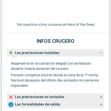
del submarinismo, los arrecifes de coral de Cayo Largo
ofrecen una experiencia submarina extraordinaria. Estos
destinos alrededor de Miami revelan la belleza natural y la
diversidad cultural de la región.
Ver nuestros otros cruceros en Hero of the Seas
INFOS CRUCERO
Las prestaciones incluídas
Alojamiento en el camarote elegido con antelación
durante toda la duración del crucero
Pensión completa a bordo desde la cena de la 1ª noche
hasta el desayuno del último día, excluidos los servicios
especiales
Las prestaciones no incluídas
Las formalidades de salida