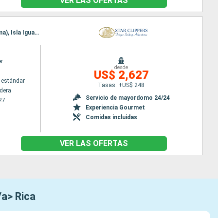
VER LAS OFERTAS
Itinerario : Puerta caldera, Isla de Tortuga, Quepos, Golfito, Parc Marino Golfo de Chiriqui (Panama), Isla Iguana, Archipel des Perles, Balboa
er
desde
US$ 2,627
 estándar
Tasas: +US$ 248
ldera
Servicio de mayordomo 24/24
27
Experiencia Gourmet
Comidas incluidas
VER LAS OFERTAS
/a> Rica