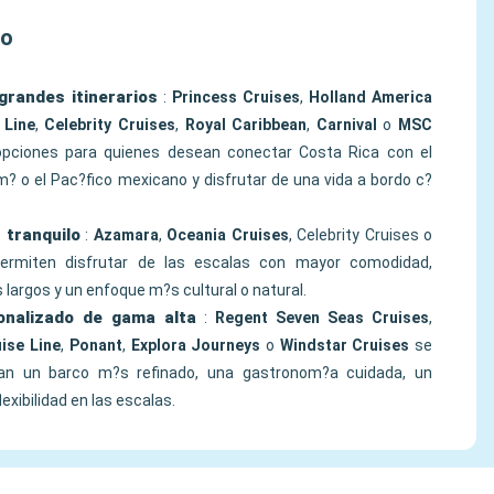
lo
grandes itinerarios
:
Princess Cruises
,
Holland America
 Line
,
Celebrity Cruises
,
Royal Caribbean
,
Carnival
o
MSC
ciones para quienes desean conectar Costa Rica con el
m? o el Pac?fico mexicano y disfrutar de una vida a bordo c?
 tranquilo
:
Azamara
,
Oceania Cruises
, Celebrity Cruises o
permiten disfrutar de las escalas con mayor comodidad,
 largos y un enfoque m?s cultural o natural.
sonalizado de gama alta
:
Regent Seven Seas Cruises
,
ise Line
,
Ponant
,
Explora Journeys
o
Windstar Cruises
se
can un barco m?s refinado, una gastronom?a cuidada, un
exibilidad en las escalas.