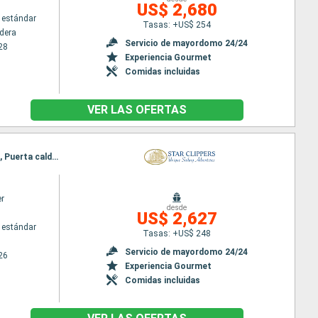
US$ 2,680
 estándar
Tasas: +US$ 254
ldera
Servicio de mayordomo 24/24
28
Experiencia Gourmet
Comidas incluidas
VER LAS OFERTAS
Itinerario : Balboa, Archipel des Perles, Isla Iguana, Isla de Coiba, Golfito, Quepos, Isla de Tortuga, Puerta caldera
er
desde
US$ 2,627
 estándar
Tasas: +US$ 248
Servicio de mayordomo 24/24
26
Experiencia Gourmet
Comidas incluidas