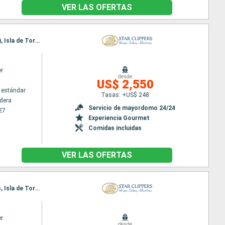
VER LAS OFERTAS
Itinerario : Puerta caldera, Quepos, Golfito, Isla de Coiba, Parc Marino Golfo de Chiriqui (Panama), Isla de Tortuga, Puerta caldera
er
desde
US$ 2,550
 estándar
Tasas: +US$ 248
ldera
Servicio de mayordomo 24/24
27
Experiencia Gourmet
Comidas incluidas
VER LAS OFERTAS
Itinerario : Puerta caldera, Isla de Coiba, Parc Marino Golfo de Chiriqui (Panama), Golfito, Quepos, Isla de Tortuga, Puerta caldera
er
desde