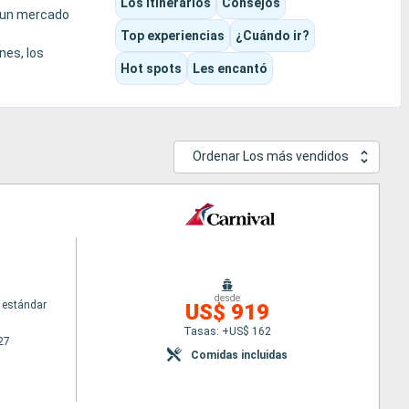
Los itinerarios
Consejos
o un mercado
Top experiencias
¿Cuándo ir?
nes, los
Hot spots
Les encantó
gran crucero
Ordenar Los más vendidos
desde
 estándar
US$ 919
Tasas: +US$ 162
27
Comidas incluidas