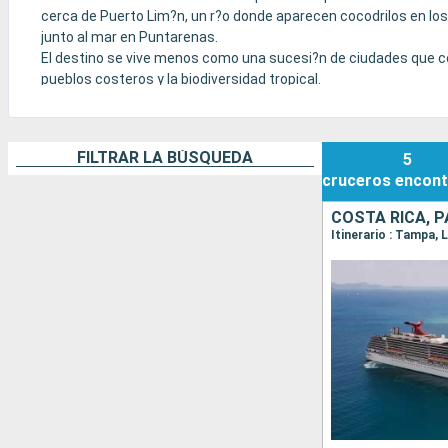
cerca de Puerto Lim?n, un r?o donde aparecen cocodrilos en lo
junto al mar en Puntarenas.
El destino se vive menos como una sucesi?n de ciudades que co
pueblos costeros y la biodiversidad tropical.
Dependiendo del itinerario, la experiencia puede estar muy centr
hacia el canal de Panam?.
FILTRAR LA BÚSQUEDA
5
cruceros
encont
COSTA RICA, 
Itinerario : Tampa,