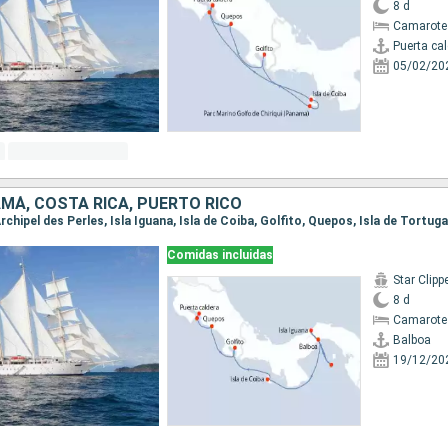
8 d
Camarote
Puerta ca
05/02/20
MÁ, COSTA RICA, PUERTO RICO
Comidas incluidas
Star Clipp
8 d
Camarote
Balboa
19/12/20