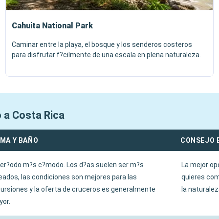
Cahuita National Park
Caminar entre la playa, el bosque y los senderos costeros
para disfrutar f?cilmente de una escala en plena naturaleza.
o a Costa Rica
IMA Y BAÑO
CONSEJO 
per?odo m?s c?modo. Los d?as suelen ser m?s
La mejor op
eados, las condiciones son mejores para las
quieres com
ursiones y la oferta de cruceros es generalmente
la naturalez
or.