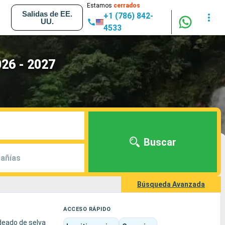
Estamos
cerrados
Salidas de EE.
+1 (786) 842-
UU.
4533
026 - 2027
Buscar
añías
Búsqueda Avanzada
ACCESO RÁPIDO
rdeado de selva