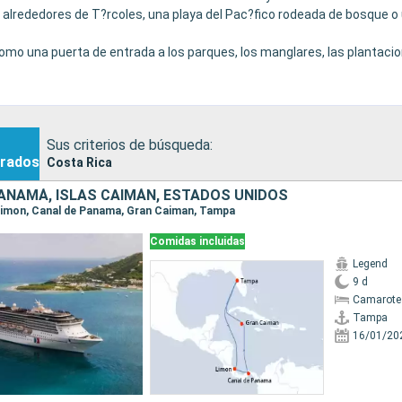
s alrededores de T?rcoles, una playa del Pac?fico rodeada de bosque 
mo una puerta de entrada a los parques, los manglares, las plantacio
ada en la naturaleza, ser familiar o m?s activa, o formar parte de un 
Sus criterios de búsqueda:
rados
Costa Rica
PANAMÁ, ISLAS CAIMÁN, ESTADOS UNIDOS
 Limon, Canal de Panama, Gran Caiman, Tampa
Comidas incluidas
Legend
9 d
Camarote
Tampa
16/01/20