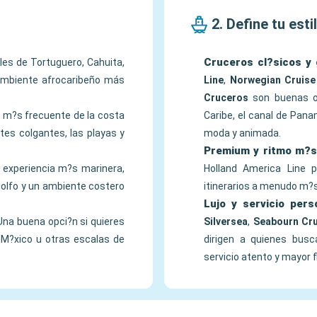
2. Define tu esti
Cruceros cl?sicos y 
ales de Tortuguero, Cahuita,
 ambiente afrocaribeño más
Line
,
Norwegian Cruise
Cruceros
son buenas op
a m?s frecuente de la costa
Caribe, el canal de Pana
ntes colgantes, las playas y
moda y animada.
Premium y ritmo m?s
a experiencia m?s marinera,
Holland America Line 
golfo y un ambiente costero
itinerarios a menudo m?s
Lujo y servicio per
Una buena opci?n si quieres
Silversea
,
Seabourn Cru
 M?xico u otras escalas de
dirigen a quienes bus
servicio atento y mayor fl