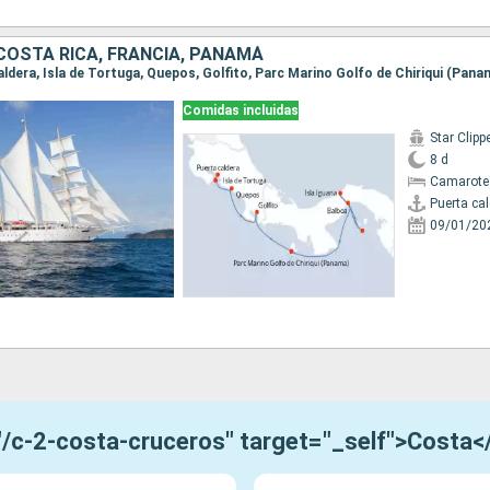
COSTA RICA, FRANCIA, PANAMÁ
Comidas incluidas
Star Clipp
8 d
Camarote
Puerta ca
09/01/20
="/c-2-costa-cruceros" target="_self">Costa<