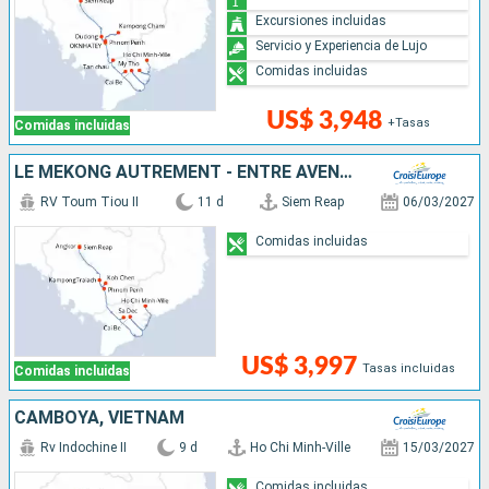
Excursiones incluidas
Servicio y Experiencia de Lujo
Comidas incluidas
US$ 3,948
+Tasas
Comidas incluidas
LE MÉKONG AUTREMENT - ENTRE AVENTURE ET SITES INCONTOURNABLES
RV Toum Tiou II
11 d
Siem Reap
06/03/2027
Comidas incluidas
US$ 3,997
Tasas incluidas
Comidas incluidas
CAMBOYA, VIETNAM
Rv Indochine II
9 d
Ho Chi Minh-Ville
15/03/2027
Comidas incluidas