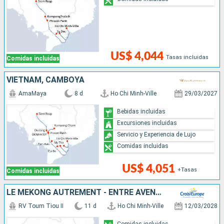
US$ 4,044
Tasas incluidas
Comidas incluidas
VIETNAM, CAMBOYA
AmaMaya
8 d
Ho Chi Minh-Ville
29/03/2027
Bebidas incluidas
Excursiones incluidas
Servicio y Experiencia de Lujo
Comidas incluidas
US$ 4,051
+Tasas
Comidas incluidas
LE MÉKONG AUTREMENT - ENTRE AVENTURE ET SITES INCONTOURNABLES
RV Toum Tiou II
11 d
Ho Chi Minh-Ville
12/03/2028
Comidas incluidas