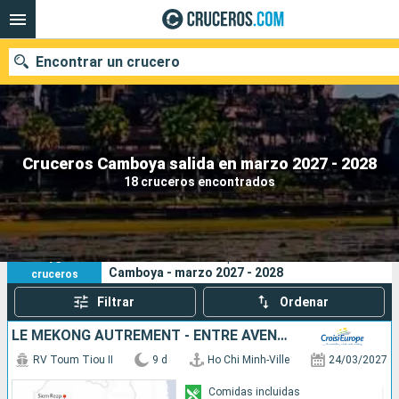
Encontrar un crucero
Nuestros destinos
Cruceros Camboya salida en marzo 2027 - 2028
18 cruceros encontrados
Fecha de salida
Puertos
Compañías
18
Sus criterios de búsqueda:
Camboya - marzo 2027 - 2028
cruceros
Buscar
Filtrar
Ordenar
LE MÉKONG AUTREMENT - ENTRE AVENTURE ET SITES INCONTOURNABLES
RV Toum Tiou II
9 d
Ho Chi Minh-Ville
24/03/2027
Comidas incluidas