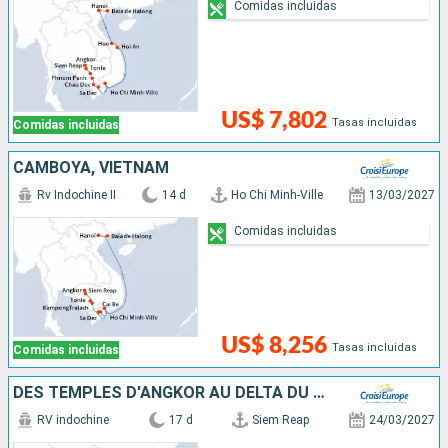
Comidas incluidas
US$ 7,802
Tasas incluidas
Comidas incluidas
CAMBOYA, VIETNAM
Rv Indochine II
14 d
Ho Chi Minh-Ville
13/03/2027
Comidas incluidas
US$ 8,256
Tasas incluidas
Comidas incluidas
DES TEMPLES D'ANGKOR AU DELTA DU MÉKONG, LES VILLES IMPÉRIALES, HANOÏ ET LA BAIE D'ALONG
RV indochine
17 d
Siem Reap
24/03/2027