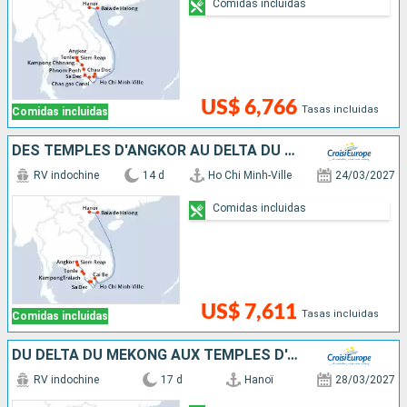
Comidas incluidas
US$ 6,766
Tasas incluidas
Comidas incluidas
DES TEMPLES D'ANGKOR AU DELTA DU MÉKONG, HANOÏ ET LA BAIE D'ALONG (FORMULE PORT/PORT)
RV indochine
14 d
Ho Chi Minh-Ville
24/03/2027
Comidas incluidas
US$ 7,611
Tasas incluidas
Comidas incluidas
DU DELTA DU MÉKONG AUX TEMPLES D'ANGKOR, LES VILLES IMPÉRIALES, HANOÏ ET LA BAIE D'ALONG (FORMULE PORT/PORT)
RV indochine
17 d
Hanoï
28/03/2027