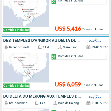
Comidas incluidas
US$ 5,416
Tasas incluidas
Comidas incluidas
DES TEMPLES D'ANGKOR AU DELTA DU MÉKONG
Rv Indochine II
11 d
Siem Reap
13/03/2027
Comidas incluidas
US$ 6,059
Tasas incluidas
Comidas incluidas
DU DELTA DU MÉKONG AUX TEMPLES D'ANGKOR, HANOÏ ET LA BAIE D'ALONG (FORMULE PORT/PORT)
RV indochine
14 d
Baia de Halong
31/03/2027