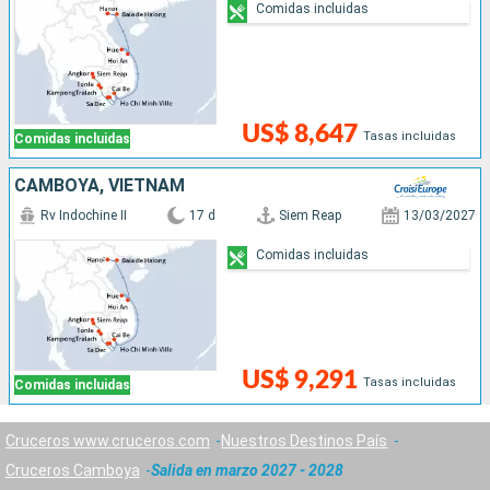
Comidas incluidas
US$ 8,647
Tasas incluidas
Comidas incluidas
CAMBOYA, VIETNAM
Rv Indochine II
17 d
Siem Reap
13/03/2027
Comidas incluidas
US$ 9,291
Tasas incluidas
Comidas incluidas
Cruceros www.cruceros.com
Nuestros Destinos País
Cruceros Camboya
Salida en marzo 2027 - 2028