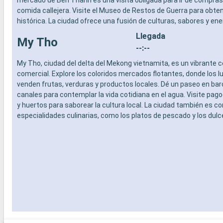
mercado de Ben Thanh es una visita obligada para ir de compras
comida callejera. Visite el Museo de Restos de Guerra para obten
histórica. La ciudad ofrece una fusión de culturas, sabores y ene
Llegada
My Tho
--:--
My Tho, ciudad del delta del Mekong vietnamita, es un vibrante ce
comercial. Explore los coloridos mercados flotantes, donde los 
venden frutas, verduras y productos locales. Dé un paseo en bar
canales para contemplar la vida cotidiana en el agua. Visite pag
y huertos para saborear la cultura local. La ciudad también es c
especialidades culinarias, como los platos de pescado y los dulc