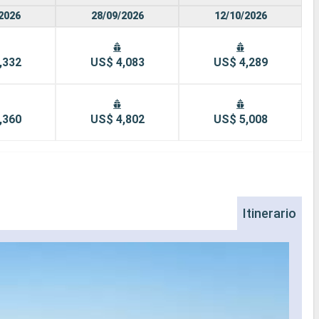
2026
28/09/2026
12/10/2026
,332
US$ 4,083
US$ 4,289
,360
US$ 4,802
US$ 5,008
Itinerario
Ca
Cai B
flota