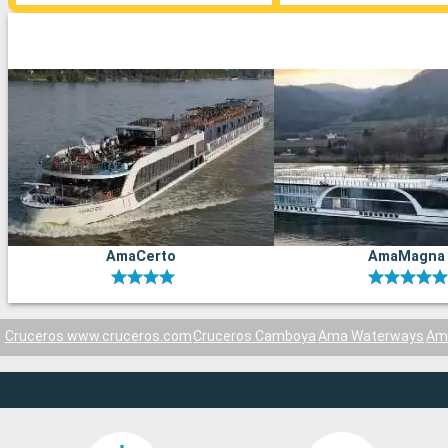
AmaCerto
AmaMagna
Cruceros www.cruceros.com
Cruceros Camboya
Ama Waterways
Am