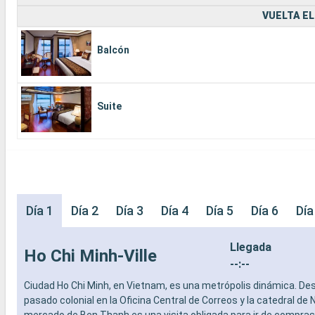
VUELTA EL
Balcón
Suite
Día 1
Día 2
Día 3
Día 4
Día 5
Día 6
Día
Llegada
Ho Chi Minh-Ville
--:--
Ciudad Ho Chi Minh, en Vietnam, es una metrópolis dinámica. De
pasado colonial en la Oficina Central de Correos y la catedral de