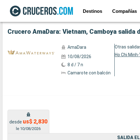
Destinos
Compañías
Ver las 5 fotos siguientes
Crucero AmaDara: Vietnam, Camboya salida d
Otras salida
AmaDara
Ho Chi Minh-V
10/08/2026
8 d / 7 n
Camarote con balcón
us$ 2,830
desde
le 10/08/2026
SALIDA EL