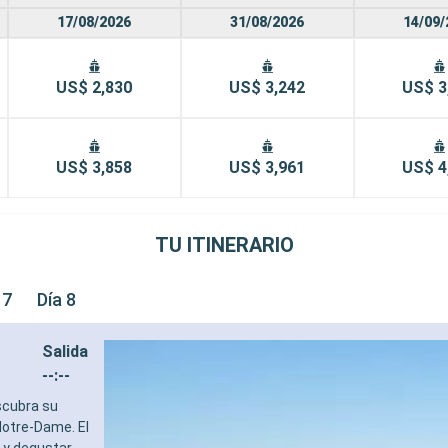
17/08/2026
31/08/2026
14/09/
US$ 2,830
US$ 3,242
US$ 3
US$ 3,858
US$ 3,961
US$ 4
TU ITINERARIO
 7
Día 8
Salida
--:--
scubra su
 Notre-Dame. El