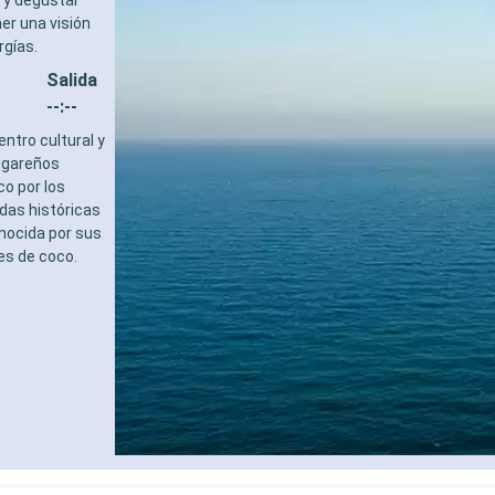
 y degustar
er una visión
rgías.
Salida
--:--
ntro cultural y
lugareños
co por los
odas históricas
onocida por sus
es de coco.