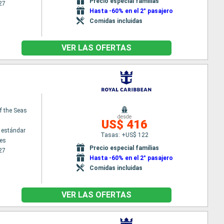
Precio especial familias
27
Hasta -60% en el 2° pasajero
Comidas incluidas
VER LAS OFERTAS
f the Seas
desde
US$ 416
 estándar
Tasas: +US$ 122
es
Precio especial familias
27
Hasta -60% en el 2° pasajero
Comidas incluidas
VER LAS OFERTAS