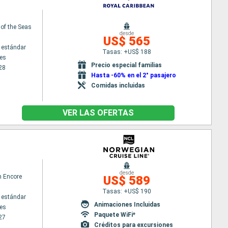
 of the Seas
desde
US$ 565
 estándar
Tasas: +US$ 188
es
Precio especial familias
28
Hasta -60% en el 2° pasajero
Comidas incluidas
VER LAS OFERTAS
desde
n Encore
US$ 589
Tasas: +US$ 190
 estándar
Animaciones Incluidas
es
Paquete WiFi*
27
Créditos para excursiones