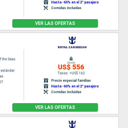
Hasta -60% en el 2° pasajero
Comidas incluidas
VER LAS OFERTAS
f the Seas
desde
US$ 556
 estándar
Tasas: +US$ 162
es
Precio especial familias
27
Hasta -60% en el 2° pasajero
Comidas incluidas
VER LAS OFERTAS