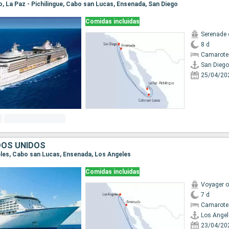
go, La Paz - Pichilingue, Cabo san Lucas, Ensenada, San Diego
Comidas incluidas
Serenade 
8 d
Camarote
San Diego
25/04/20
DOS UNIDOS
geles, Cabo san Lucas, Ensenada, Los Angeles
Comidas incluidas
Voyager o
7 d
Camarote
Los Angel
23/04/20