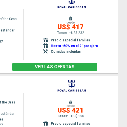
of the Seas
desde
US$ 417
 estándar
Tasas: +US$ 232
Precio especial familias
27
Hasta -60% en el 2° pasajero
Comidas incluidas
VER LAS OFERTAS
f the Seas
desde
US$ 421
 estándar
Tasas: +US$ 138
es
Precio especial familias
27