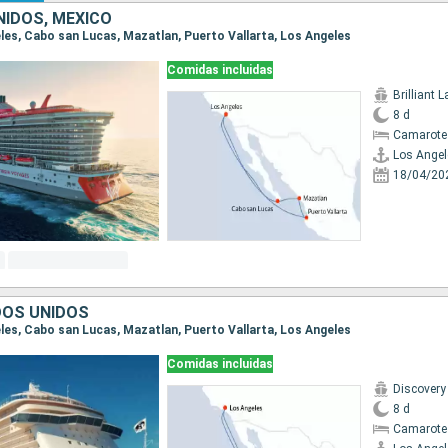
IDOS, MÉXICO
eles, Cabo san Lucas, Mazatlan, Puerto Vallarta, Los Angeles
Comidas incluidas
Brilliant 
8 d
Camarote
Los Angel
18/04/20
DOS UNIDOS
eles, Cabo san Lucas, Mazatlan, Puerto Vallarta, Los Angeles
Comidas incluidas
Discovery
8 d
Camarote