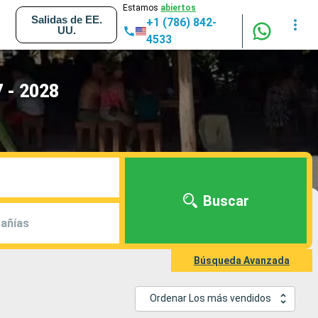
Estamos
abiertos
Salidas de EE.
+1 (786) 842-
UU.
4533
7 - 2028
Buscar
añías
Búsqueda Avanzada
Ordenar Los más vendidos