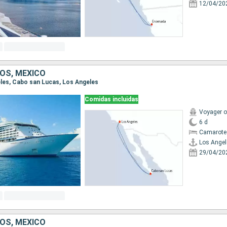
12/04/20
OS, MÉXICO
geles, Cabo san Lucas, Los Angeles
Comidas incluidas
Voyager o
6 d
Camarote
Los Angel
29/04/20
OS, MÉXICO