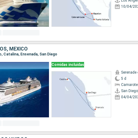
Los Angel
10/04/20
OS, MÉXICO
go, Catalina, Ensenada, San Diego
Comidas incluidas
Serenade 
5 d
Camarote
San Diego
04/04/20