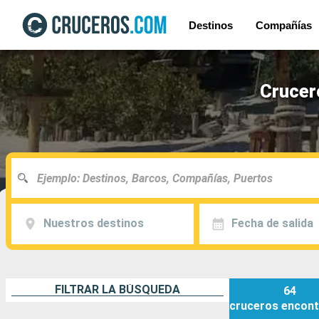
Destinos
Compañías
Crucero
Nuestros destinos
Fecha de salida
FILTRAR LA BÚSQUEDA
64
cruceros
encont