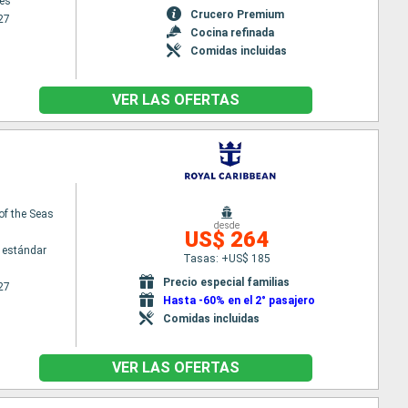
es
Crucero Premium
27
Cocina refinada
Comidas incluidas
VER LAS OFERTAS
of the Seas
desde
US$ 264
 estándar
Tasas: +US$ 185
Precio especial familias
27
Hasta -60% en el 2° pasajero
Comidas incluidas
VER LAS OFERTAS