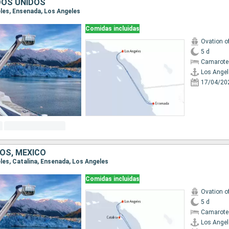
DOS UNIDOS
eles, Ensenada, Los Angeles
Comidas incluidas
Ovation o
5 d
Camarote
Los Angel
17/04/20
OS, MÉXICO
eles, Catalina, Ensenada, Los Angeles
Comidas incluidas
Ovation o
5 d
Camarote
Los Angel