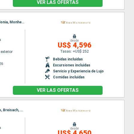
VER LAS OFERTAS
Itinerario : Basilea, Breisach, Estrasburgo, Ludwigshafen, Rudesheim, Rhine Gorge, Lahnstein, Colonia, Monheim, Dusseldorf, Amsterdam, Utrecht, Amsterdam
a
desde
US$ 4,596
Tasas: +US$ 252
exterior
Bebidas incluidas
26
Excursiones incluidas
Servicio y Experiencia de Lujo
Comidas incluidas
VER LAS OFERTAS
Itinerario : Amsterdam, Utrecht, Dusseldorf, Rhine Gorge, Rudesheim, Ludwigshafen, Estrasburgo, Breisach, Basilea
a
desde
US$ 4,650