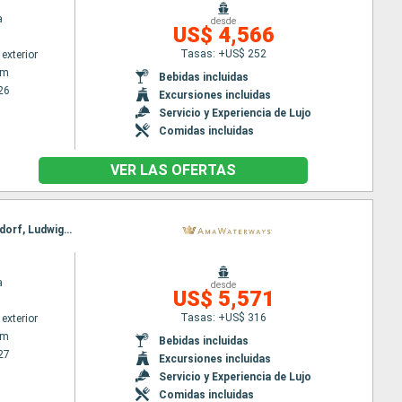
a
desde
US$ 4,566
Tasas: +US$ 252
exterior
am
Bebidas incluidas
26
Excursiones incluidas
Servicio y Experiencia de Lujo
Comidas incluidas
VER LAS OFERTAS
Itinerario : Amsterdam, Basilea, Amsterdam, Breisach, Utrecht, Amsterdam, Estrasburgo, Dusseldorf, Ludwigshafen, Rhine Gorge, Rudesheim, Ludwigshafen, Rhine Gorge, Lahnstein, Estrasburgo, Dusseldorf, Monheim, Breisach, Utrecht, Amsterdam, Basilea, Amsterdam
a
desde
US$ 5,571
Tasas: +US$ 316
exterior
am
Bebidas incluidas
27
Excursiones incluidas
Servicio y Experiencia de Lujo
Comidas incluidas