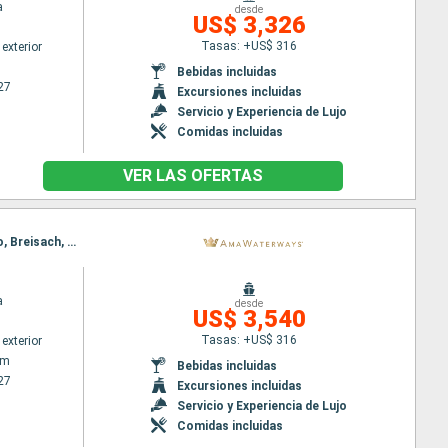
a
desde
US$ 3,326
Tasas: +US$ 316
exterior
Bebidas incluidas
27
Excursiones incluidas
Servicio y Experiencia de Lujo
Comidas incluidas
VER LAS OFERTAS
Itinerario : Amsterdam, Utrecht, Dusseldorf, Rhine Gorge, Rudesheim, Ludwigshafen, Estrasburgo, Breisach, Basilea
a
desde
US$ 3,540
Tasas: +US$ 316
exterior
am
Bebidas incluidas
27
Excursiones incluidas
Servicio y Experiencia de Lujo
Comidas incluidas