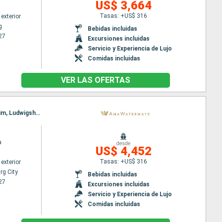
US$ 3,664
Tasas: +US$ 316
exterior
g
Bebidas incluidas
27
Excursiones incluidas
Servicio y Experiencia de Lujo
Comidas incluidas
VER LAS OFERTAS
Itinerario : Luxembourg City, Wasserbillig, Cochem, Bahía Mossel, Koblenz, Rhine Gorge, Rudesheim, Ludwigshafen, Estrasburgo, Breisach, Basilea
a
desde
US$ 4,452
Tasas: +US$ 316
exterior
g City
Bebidas incluidas
27
Excursiones incluidas
Servicio y Experiencia de Lujo
Comidas incluidas