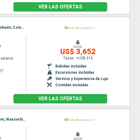
VER LAS OFERTAS
Itinerario : Basilea, Breisach, Estrasburgo, Ludwigshafen, Rudesheim, Rhine Gorge, Lahnstein, Monheim, Colonia, Dusseldorf, Utrecht, Amsterdam
a
desde
US$ 3,652
Tasas: +US$ 316
exterior
Bebidas incluidas
27
Excursiones incluidas
Servicio y Experiencia de Lujo
Comidas incluidas
VER LAS OFERTAS
Itinerario : Nuremberg, Bamberg, Würzburg, Wertheim, Rudesheim, Rhine Gorge, Lahnstein, Cochem, Wasserbillig, Luxembourg City
a
desde