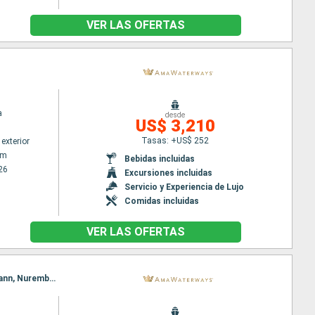
VER LAS OFERTAS
a
desde
US$ 3,210
Tasas: +US$ 252
exterior
am
Bebidas incluidas
26
Excursiones incluidas
Servicio y Experiencia de Lujo
Comidas incluidas
VER LAS OFERTAS
Itinerario : Basilea, Estrasburgo, Ludwigshafen, Frankfurt, Miltenberg, Wertheim, Würzburg, Eltmann, Nuremberg