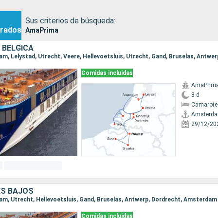
Sus criterios de búsqueda:
rados
AmaPrima
 BÉLGICA
Comidas incluidas
AmaPrim
8 d
Camarote 
Amsterd
29/12/20
ES BAJOS
dam, Utrecht, Hellevoetsluis, Gand, Bruselas, Antwerp, Dordrecht, Amsterdam
Comidas incluidas