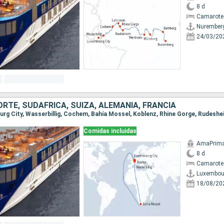
8 d
Camarote 
Nurember
24/03/20
RTE, SUDAFRICA, SUIZA, ALEMANIA, FRANCIA
Comidas incluidas
AmaPrim
8 d
Camarote 
Luxembour
18/08/20