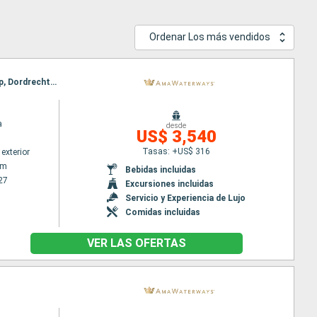
Ordenar Los más vendidos
Itinerario : Amsterdam, Lelystad, Utrecht, Veere, Hellevoetsluis, Utrecht, Gand, Bruselas, Antwerp, Dordrecht, Kinderdijk, Dordrecht, Amsterdam
a
desde
US$ 3,540
Tasas: +US$ 316
exterior
am
Bebidas incluidas
27
Excursiones incluidas
Servicio y Experiencia de Lujo
Comidas incluidas
VER LAS OFERTAS