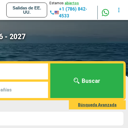
Estamos
abiertos
Salidas de EE.
+1 (786) 842-
UU.
4533
6 - 2027
Buscar
añías
Búsqueda Avanzada