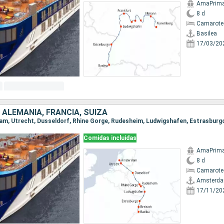
AmaPrim
8 d
Camarote 
Basilea
17/03/20
 ALEMANIA, FRANCIA, SUIZA
Comidas incluidas
AmaPrim
8 d
Camarote 
Amsterd
17/11/20