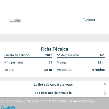
aucun
Explorar
Ficha Técnica
Puesta en servicio:
2010
N° de pasajeros:
161
N° tripunlates:
51
Manga:
12
m
Eslora:
135
m
Velocidad:
0
Nudos
La flota de Ama Waterways
Los destinos de AmaBella
Cruceros www.cruceros.com
Compañías
Ama Waterways
AmaBella