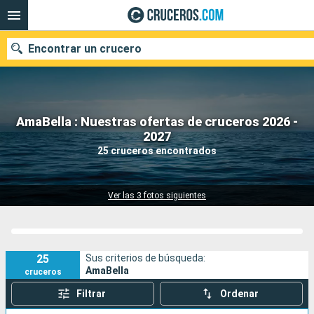
Encontrar un crucero
AmaBella : Nuestras ofertas de cruceros 2026 -
Nuestros destinos
2027
25 cruceros encontrados
Fecha de salida
Puertos
Compañías
Ver las 3 fotos siguientes
Buscar
25
Sus criterios de búsqueda:
AmaBella
cruceros
Filtrar
Ordenar