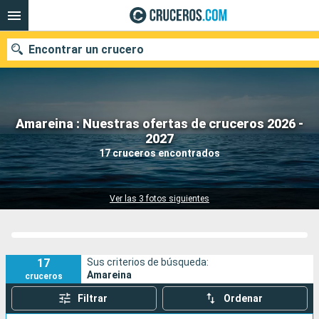
Encontrar un crucero
Amareina : Nuestras ofertas de cruceros 2026 -
Nuestros destinos
2027
17 cruceros encontrados
Fecha de salida
Puertos
Compañías
Ver las 3 fotos siguientes
Buscar
17
Sus criterios de búsqueda:
Amareina
cruceros
Filtrar
Ordenar