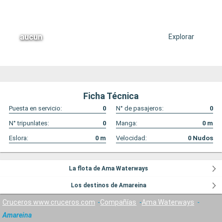
aucun
Explorar
Ficha Técnica
Puesta en servicio:
0
N° de pasajeros:
0
N° tripunlates:
0
Manga:
0
m
Eslora:
0
m
Velocidad:
0
Nudos
La flota de Ama Waterways
Los destinos de Amareina
Cruceros www.cruceros.com
Compañías
Ama Waterways
Amareina