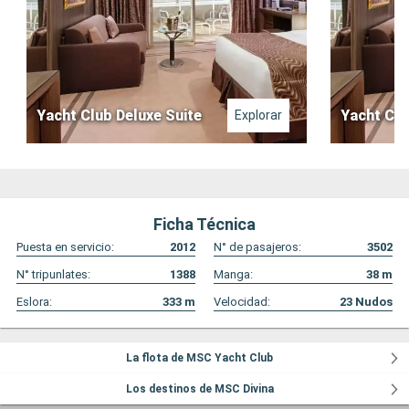
Yacht Club Deluxe Suite
Yacht Clu
Explorar
Ficha Técnica
Puesta en servicio:
2012
N° de pasajeros:
3502
N° tripunlates:
1388
Manga:
38
m
Eslora:
333
m
Velocidad:
23
Nudos
La flota de MSC Yacht Club
Los destinos de MSC Divina