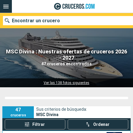
Encontrar un crucero
MSC Divina : Nuestras ofertas de cruceros 2026
Nuestros destinos
- 2027
47 cruceros encontrados
Fecha de salida
Puertos
Compañías
Ver las 138 fotos siguientes
Buscar
47
Sus criterios de búsqueda:
MSC Divina
cruceros
Filtrar
Ordenar