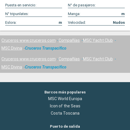
Puesta en servicio:
N° de pasajeros:
N° tripunlates:
Manga:
m
Eslora:
m
Velocidad:
Nudos
Cruceros www.cruceros.com
Compañías
MSC Yacht Club
MSC Divina
Cruceros Transpacifico
Cruceros www.cruceros.com
Compañías
MSC Yacht Club
MSC Divina
Cruceros Transpacifico
Barcos más populares
MSC World Europa
Icon of the Seas
Costa Toscana
Puerto de salida