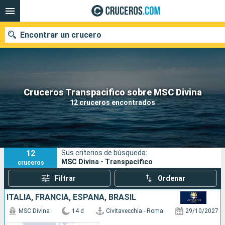
Encontrar un crucero
Nuestros destinos
Cruceros Transpacifico sobre MSC Divina
12 cruceros encontrados
Fecha de salida
Puertos
Compañías
12
Sus criterios de búsqueda:
Buscar
MSC Divina - Transpacifico
cruceros
Filtrar
Ordenar
ITALIA, FRANCIA, ESPAÑA, BRASIL
MSC Divina
14 d
Civitavecchia - Roma
29/10/2027