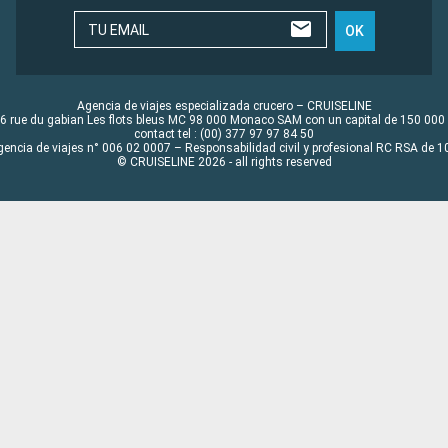
TU EMAIL
OK
Agencia de viajes especializada crucero – CRUISELINE
6 rue du gabian Les flots bleus MC 98 000 Monaco SAM con un capital de 150 000
contact tel : (00) 377 97 97 84 50
gencia de viajes n° 006 02 0007 – Responsabilidad civil y profesional RC RSA de
© CRUISELINE 2026 - all rights reserved