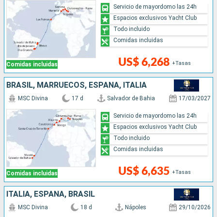
Servicio de mayordomo las 24h
Espacios exclusivos Yacht Club
Todo incluido
Comidas incluidas
US$ 6,268
+Tasas
Comidas incluidas
BRASIL, MARRUECOS, ESPAÑA, ITALIA
MSC Divina
17 d
Salvador de Bahia
17/03/2027
Servicio de mayordomo las 24h
Espacios exclusivos Yacht Club
Todo incluido
Comidas incluidas
US$ 6,635
+Tasas
Comidas incluidas
ITALIA, ESPAÑA, BRASIL
MSC Divina
18 d
Nápoles
29/10/2026