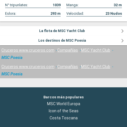
N° tripunlates:
1039
Manga:
32
m
Eslora:
293
m
Velocidad:
23
Nudos
La flota de MSC Yacht Club
Los destinos de MSC Poesia
Cruceros www.cruceros.com
Compañías
MSC Yacht Club
MSC Poesia
Cruceros www.cruceros.com
Compañías
MSC Yacht Club
MSC Poesia
Barcos más populares
MSC World Europa
Icon of the Seas
Costa Toscana