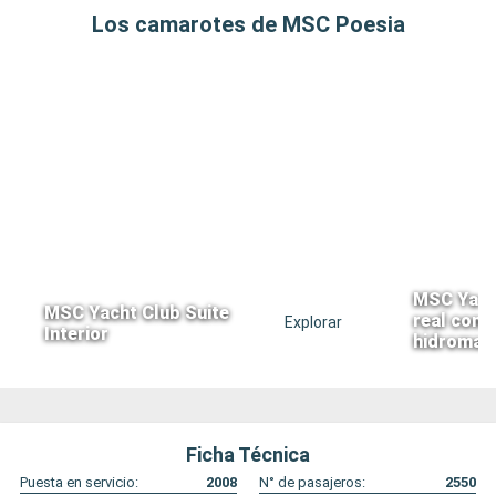
Los camarotes de MSC Poesia
MSC Yacht
MSC Yacht Club Suite
real con 
Explorar
Interior
hidromas
Ficha Técnica
Puesta en servicio:
2008
N° de pasajeros:
2550