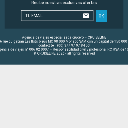
Recibe nuestras exclusivas ofertas
TU EMAIL
OK
Agencia de viajes especializada crucero – CRUISELINE
6 rue du gabian Les flots bleus MC 98 000 Monaco SAM con un capital de 150 000
contact tel : (00) 377 97 97 84 50
gencia de viajes n° 006 02 0007 – Responsabilidad civil y profesional RC RSA de
© CRUISELINE 2026 - all rights reserved