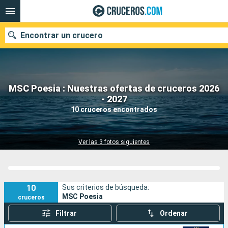
Encontrar un crucero
MSC Poesia : Nuestras ofertas de cruceros 2026
Nuestros destinos
- 2027
10 cruceros encontrados
Fecha de salida
Puertos
Compañías
Ver las 3 fotos siguientes
Buscar
10
Sus criterios de búsqueda:
MSC Poesia
cruceros
Filtrar
Ordenar