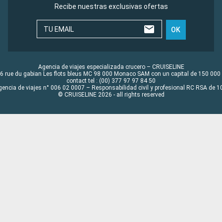
Recibe nuestras exclusivas ofertas
TU EMAIL
OK
Agencia de viajes especializada crucero – CRUISELINE
6 rue du gabian Les flots bleus MC 98 000 Monaco SAM con un capital de 150 000
contact tel : (00) 377 97 97 84 50
gencia de viajes n° 006 02 0007 – Responsabilidad civil y profesional RC RSA de
© CRUISELINE 2026 - all rights reserved