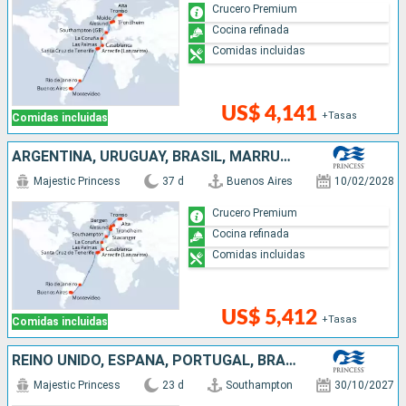
Crucero Premium
Cocina refinada
Comidas incluidas
US$ 4,141
+Tasas
Comidas incluidas
ARGENTINA, URUGUAY, BRASIL, MARRUECOS, ESPAÑA, REINO UNIDO, NORUEGA
Majestic Princess
37 d
Buenos Aires
10/02/2028
Crucero Premium
Cocina refinada
Comidas incluidas
US$ 5,412
+Tasas
Comidas incluidas
REINO UNIDO, ESPAÑA, PORTUGAL, BRASIL, URUGUAY, ARGENTINA
Majestic Princess
23 d
Southampton
30/10/2027