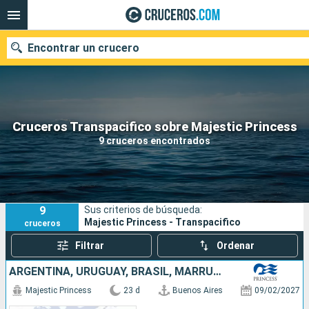
Encontrar un crucero
Nuestros destinos
Cruceros Transpacifico sobre Majestic Princess
9 cruceros encontrados
Fecha de salida
Puertos
Compañías
9
Sus criterios de búsqueda:
Buscar
Majestic Princess - Transpacifico
cruceros
Filtrar
Ordenar
ARGENTINA, URUGUAY, BRASIL, MARRUECOS, ESPAÑA, REINO UNIDO
Majestic Princess
23 d
Buenos Aires
09/02/2027