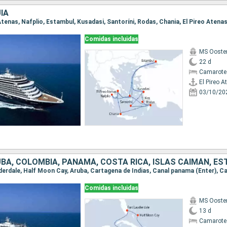
ÍA
Comidas incluidas
MS Ooste
22 d
Camarote
El Pireo A
03/10/20
Comidas incluidas
MS Ooste
13 d
Camarote