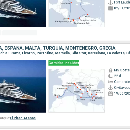
Fort Laud
02/01/20
IA, ESPAÑA, MALTA, TURQUÍA, MONTENEGRO, GRECIA
Comidas incluidas
MS Ooste
22 d
Camarote
Civitavec
19/06/20
arque:
El Pireo Atenas