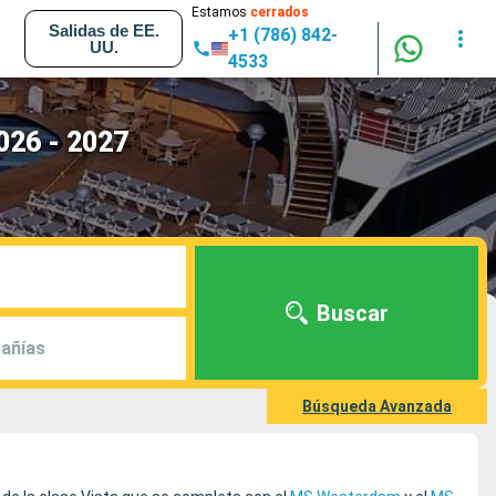
Estamos
cerrados
Salidas de EE.
+1 (786) 842-
UU.
4533
026 - 2027
Buscar
añías
Búsqueda Avanzada