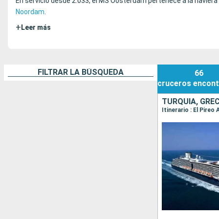
En servicio desde 2.033, el MS Oosterdam pertenece a la naviera
Noordam
.
+
Leer más
FILTRAR LA BÚSQUEDA
66
cruceros
encont
TURQUÍA, GREC
Itinerario : El Pire