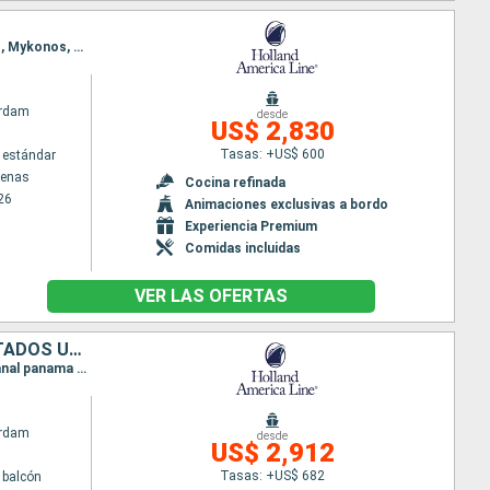
Itinerario : El Pireo Atenas, Nafplio, Estambul, Kusadasi, Santoríni, Rodas, Chania, El Pireo Atenas, Mykonos, Estambul, Kusadasi, Kos, Rodas, El Pireo Atenas
rdam
desde
US$ 2,830
Tasas: +US$ 600
 estándar
tenas
Cocina refinada
26
Animaciones exclusivas a bordo
Experiencia Premium
Comidas incluidas
VER LAS OFERTAS
BAHAMAS, ARUBA, COLOMBIA, PANAMÁ, COSTA RICA, ISLAS CAIMÁN, ESTADOS UNIDOS
Itinerario : Fort Lauderdale, Half Moon Cay, Aruba, Cartagena de Indias, Canal panama (Enter), Canal panama (Exit), Colón - Panama, Canal panama (Enter), Canal panama (Exit), Colón - Panama, Limon, Gran Caiman, Fort Lauderdale
rdam
desde
US$ 2,912
Tasas: +US$ 682
 balcón