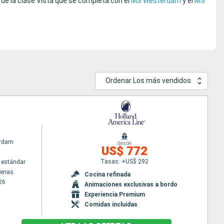
 de la clase Vista que se completa con el
MS Westerdam
y el
MS
Ordenar Los más vendidos
rdam
desde
US$ 772
Tasas: +US$ 292
 estándar
tenas
Cocina refinada
26
Animaciones exclusivas a bordo
Experiencia Premium
Comidas incluidas