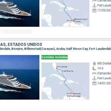
Camarote
Fort Laud
17/03/20
AS, ESTADOS UNIDOS
auderdale, Bonaire, Willemstad(Curaçao), Aruba, Half Moon Cay, Fort Lauderdal
Comidas incluidas
MS Ooste
10 d
Camarote
Fort Laud
14/01/20