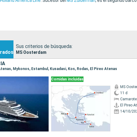
Holland America Line
. Sucesor del
MS Zuiderman
, es el segundo barco
Sus criterios de búsqueda:
rados
MS Oosterdam
IA
o Atenas, Mykonos, Estambul, Kusadasi, Kos, Rodas, El Pireo Atenas
Comidas incluidas
MS Ooste
11 d
Camarote
El Pireo A
14/10/20