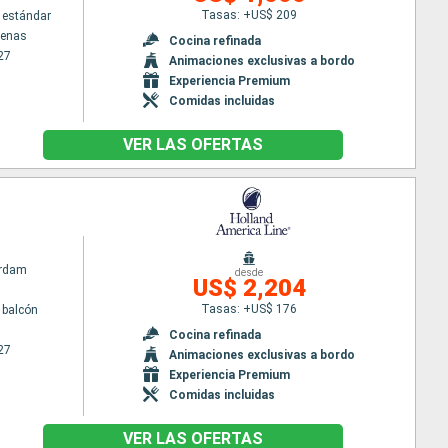
Tasas: +US$ 209
 estándar
tenas
Cocina refinada
27
Animaciones exclusivas a bordo
Experiencia Premium
Comidas incluidas
VER LAS OFERTAS
rdam
desde
US$ 2,204
Tasas: +US$ 176
 balcón
Cocina refinada
27
Animaciones exclusivas a bordo
Experiencia Premium
Comidas incluidas
VER LAS OFERTAS