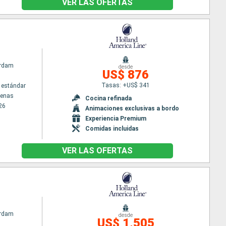
VER LAS OFERTAS
s
rdam
desde
US$ 876
Tasas: +US$ 341
 estándar
tenas
Cocina refinada
26
Animaciones exclusivas a bordo
Experiencia Premium
Comidas incluidas
VER LAS OFERTAS
rdam
desde
US$ 1,505