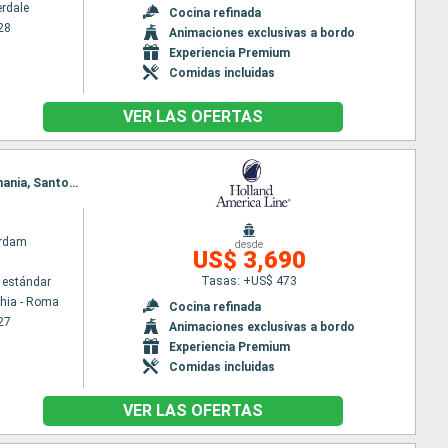
erdale
Cocina refinada
28
Animaciones exclusivas a bordo
Experiencia Premium
Comidas incluidas
VER LAS OFERTAS
Itinerario : Civitavecchia - Roma, Livorno, Portofino, Marsella, Gibraltar, Barcelona, La Valetta, Chania, Santoríni, Kusadasi, El Pireo Atenas, Kotor, Corfú, Messine, Nápoles, Civitavecchia - Roma
rdam
desde
US$ 3,690
Tasas: +US$ 473
 estándar
chia - Roma
Cocina refinada
27
Animaciones exclusivas a bordo
Experiencia Premium
Comidas incluidas
VER LAS OFERTAS