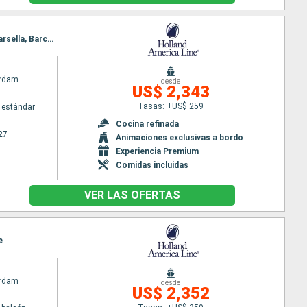
Itinerario : Barcelona, Malaga, Tánger, Almeria, Cagliari, Civitavecchia - Roma, Livorno, Ajaccio, Marsella, Barcelona
rdam
desde
US$ 2,343
Tasas: +US$ 259
 estándar
Cocina refinada
27
Animaciones exclusivas a bordo
Experiencia Premium
Comidas incluidas
VER LAS OFERTAS
e
rdam
desde
US$ 2,352