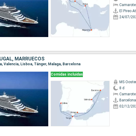
Camarote
El Pireo A
24/07/20
TUGAL, MARRUECOS
na, Valencia, Lisboa, Tánger, Malaga, Barcelona
Comidas incluidas
MS Ooste
8 d
Camarote
Barcelona
02/12/20