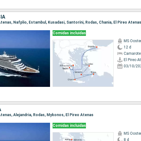
IA
o Atenas, Nafplio, Estambul, Kusadasi, Santoríni, Rodas, Chania, El Pireo Atena
Comidas incluidas
MS Ooste
12 d
Camarote
El Pireo A
03/10/20
A
o Atenas, Alejandria, Rodas, Mykonos, El Pireo Atenas
Comidas incluidas
MS Ooste
8 d