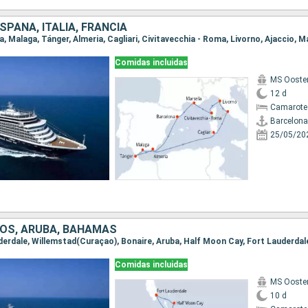
PAÑA, ITALIA, FRANCIA
Comidas incluidas
MS Ooste
12 d
Camarote
Barcelona
25/05/20
OS, ARUBA, BAHAMAS
auderdale, Willemstad(Curaçao), Bonaire, Aruba, Half Moon Cay, Fort Lauderdal
Comidas incluidas
MS Ooste
10 d