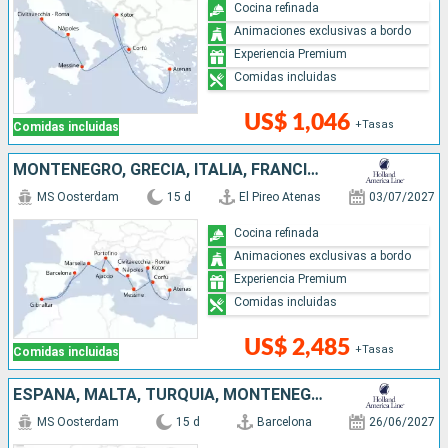
Cocina refinada
Animaciones exclusivas a bordo
Experiencia Premium
Comidas incluidas
US$ 1,046
+Tasas
Comidas incluidas
MONTENEGRO, GRECIA, ITALIA, FRANCIA, ESPAÑA
MS Oosterdam
15 d
El Pireo Atenas
03/07/2027
Cocina refinada
Animaciones exclusivas a bordo
Experiencia Premium
Comidas incluidas
US$ 2,485
+Tasas
Comidas incluidas
ESPAÑA, MALTA, TURQUÍA, MONTENEGRO, GRECIA, ITALIA
MS Oosterdam
15 d
Barcelona
26/06/2027