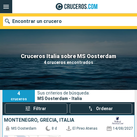
Encontrar un crucero
Nuestros destinos
Cruceros Italia sobre MS Oosterdam
4 cruceros encontrados
Fecha de salida
Puertos
Compañías
4
Sus criterios de búsqueda:
Buscar
MS Oosterdam - Italia
cruceros
Filtrar
Ordenar
MONTENEGRO, GRECIA, ITALIA
MS Oosterdam
8 d
El Pireo Atenas
14/08/2027