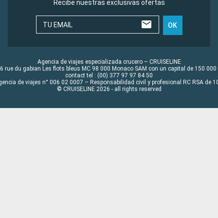
Recibe nuestras exclusivas ofertas
TU EMAIL
OK
Agencia de viajes especializada crucero – CRUISELINE
6 rue du gabian Les flots bleus MC 98 000 Monaco SAM con un capital de 150 000
contact tel : (00) 377 97 97 84 50
gencia de viajes n° 006 02 0007 – Responsabilidad civil y profesional RC RSA de
© CRUISELINE 2026 - all rights reserved