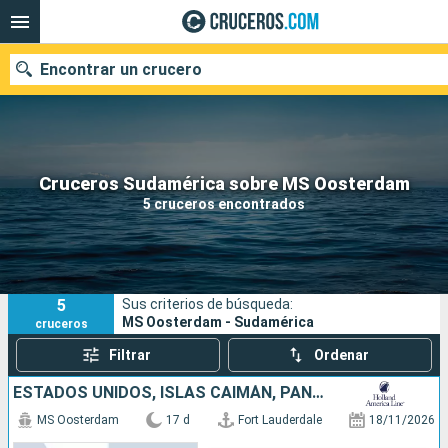
Encontrar un crucero
Nuestros destinos
Cruceros Sudamérica sobre MS Oosterdam
5 cruceros encontrados
Fecha de salida
Puertos
Compañías
5
Sus criterios de búsqueda:
Buscar
MS Oosterdam - Sudamérica
cruceros
Filtrar
Ordenar
ESTADOS UNIDOS, ISLAS CAIMÁN, PANAMÁ, ECUADOR, PERÚ, CHILE
MS Oosterdam
17 d
Fort Lauderdale
18/11/2026