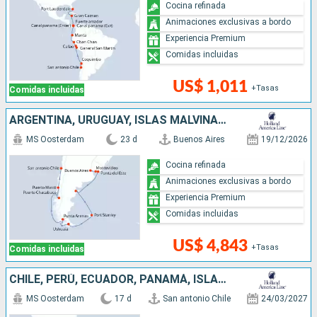
Cocina refinada
Animaciones exclusivas a bordo
Experiencia Premium
Comidas incluidas
US$ 1,011
+Tasas
Comidas incluidas
ARGENTINA, URUGUAY, ISLAS MALVINAS, CHILE
MS Oosterdam
23 d
Buenos Aires
19/12/2026
Cocina refinada
Animaciones exclusivas a bordo
Experiencia Premium
Comidas incluidas
US$ 4,843
+Tasas
Comidas incluidas
CHILE, PERÚ, ECUADOR, PANAMÁ, ISLAS CAIMÁN, ESTADOS UNIDOS
MS Oosterdam
17 d
San antonio Chile
24/03/2027