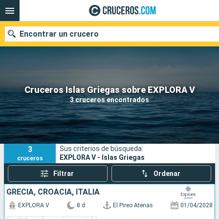
Encontrar un crucero
Nuestros destinos
Cruceros Islas Griegas sobre EXPLORA V
3 cruceros encontrados
Fecha de salida
Puertos
Compañías
3
Sus criterios de búsqueda:
Buscar
EXPLORA V - Islas Griegas
cruceros
Filtrar
Ordenar
GRECIA, CROACIA, ITALIA
EXPLORA V
8 d
El Pireo Atenas
01/04/2028