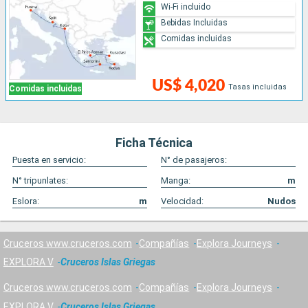
Wi-Fi incluido
Bebidas Incluidas
Comidas incluidas
US$ 4,020
Tasas incluidas
Comidas incluidas
Ficha Técnica
Puesta en servicio:
N° de pasajeros:
N° tripunlates:
Manga:
m
Eslora:
m
Velocidad:
Nudos
Cruceros www.cruceros.com
Compañías
Explora Journeys
EXPLORA V
Cruceros Islas Griegas
Cruceros www.cruceros.com
Compañías
Explora Journeys
EXPLORA V
Cruceros Islas Griegas