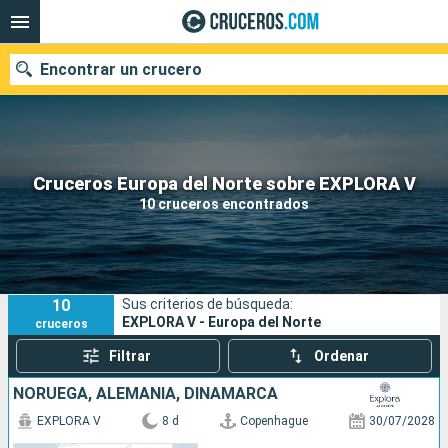
Encontrar un crucero
Nuestros destinos
Cruceros Europa del Norte sobre EXPLORA V
10 cruceros encontrados
Fecha de salida
Puertos
Compañías
10
Sus criterios de búsqueda:
Buscar
EXPLORA V - Europa del Norte
cruceros
Filtrar
Ordenar
NORUEGA, ALEMANIA, DINAMARCA
EXPLORA V
8 d
Copenhague
30/07/2028