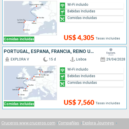
Wi-Fi incluido
Bebidas Incluidas
Comidas incluidas
US$ 4,305
Tasas incluidas
Comidas incluidas
PORTUGAL, ESPAÑA, FRANCIA, REINO UNIDO, BÉLGICA, PAISES BAJOS, ALEMANIA, DINAMARCA
EXPLORA V
15 d
Lisboa
29/04/2028
Wi-Fi incluido
Bebidas Incluidas
Comidas incluidas
US$ 7,560
Tasas incluidas
Comidas incluidas
Cruceros www.cruceros.com
Compañías
Explora Journeys