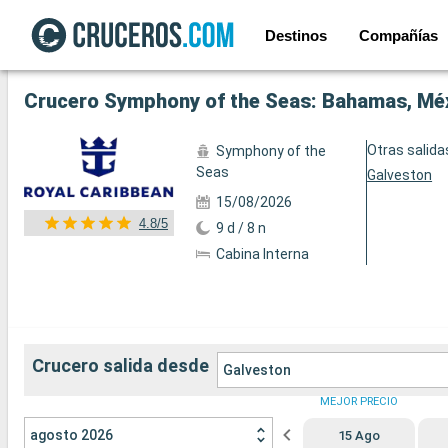
Destinos
Compañías
Ver las 146 fotos siguientes
Crucero Symphony of the Seas: Bahamas, Méx
Otras salida
Symphony of the
Seas
Galveston
15/08/2026
4.8/5
9 d / 8 n
Cabina Interna
Crucero salida desde
Galveston
MEJOR PRECIO
agosto 2026
15 Ago