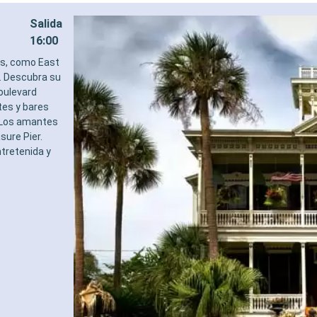
Salida
16:00
as, como East
s. Descubra su
Boulevard
tes y bares
. Los amantes
sure Pier.
ntretenida y