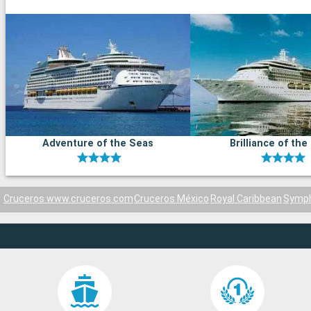
Adventure of the Seas
Brilliance of the
Cruceros www.cruceros.com
Cruceros México
Royal Caribbean
Symph