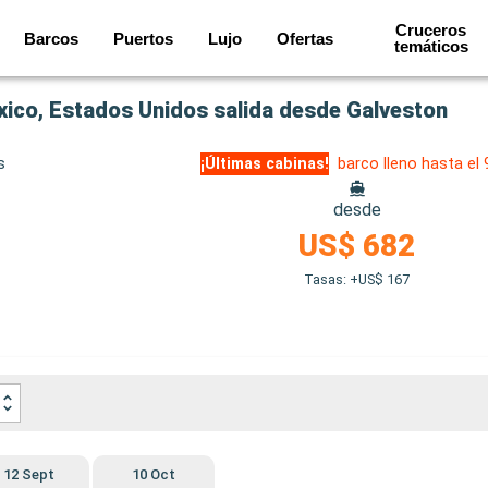
Cruceros
Barcos
Puertos
Lujo
Ofertas
temáticos
ico, Estados Unidos salida desde Galveston
s
¡Últimas cabinas!
barco lleno hasta el
desde
US$ 682
Tasas: +US$ 167
12 Sept
10 Oct