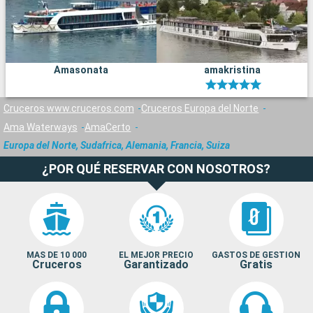
Amasonata
amakristina
Cruceros www.cruceros.com
Cruceros Europa del Norte
Ama Waterways
AmaCerto
Europa del Norte, Sudafrica, Alemania, Francia, Suiza
¿POR QUÉ RESERVAR CON NOSOTROS?
MAS DE 10 000
EL MEJOR PRECIO
GASTOS DE GESTION
Cruceros
Garantizado
Gratis