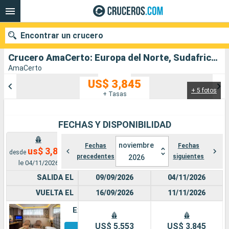
Encontrar un crucero
Crucero AmaCerto: Europa del Norte, Sudafrica, Alemania, Francia, Suiza salida desde Luxembourg City
AmaCerto
US$ 3,845
+ 5 fotos
Nuestros destinos
+ Tasas
Fecha de salida
FECHAS Y DISPONIBILIDAD
Puertos
Compañías
noviembre
Fechas
Fechas
us$ 3,845
desde
precedentes
siguientes
2026
Buscar
le 04/11/2026
SALIDA EL
09/09/2026
04/11/2026
VUELTA EL
16/09/2026
11/11/2026
Exterior
Otros
US$ 5,553
US$ 3,845