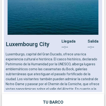
Llegada
Salida
Luxembourg City
--:--
--:--
Luxemburgo, capital del Gran Ducado, ofrece una rica
W
experiencia cultural e histórica. El casco histórico, declarado
S
Patrimonio de la Humanidad por la UNESCO, alberga lugares
p
emblemáticos como las casamatas du Bock, galerías
a
subterráneas que atestiguan el pasado fortificado de la
v
ciudad. Los visitantes también pueden admirar la catedral de
c
Notre-Dame y pasear por el Chemin de la Corniche, que ofrece
d
vistas panorámicas sobre el valle del Alzette. En cuanto a la
y
gastronomía, especialidades locales como la
h
"gromperekichelcher" (tortitas de patata) y la "bouneschlupp"
c
TU BARCO
(sopa de judías verdes) reflejan la tradición culinaria