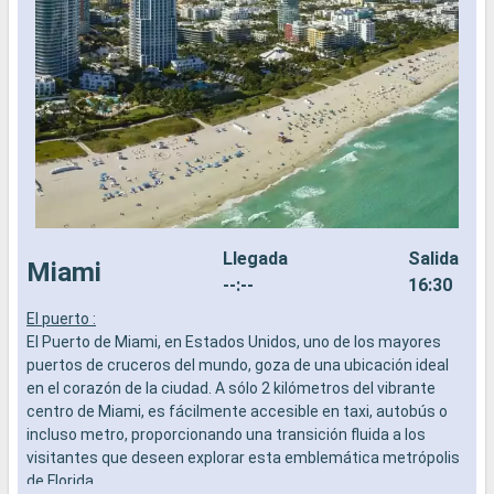
Llegada
Salida
Miami
--:--
16:30
El puerto :
L
El Puerto de Miami, en Estados Unidos, uno de los mayores
a
puertos de cruceros del mundo, goza de una ubicación ideal
b
en el corazón de la ciudad. A sólo 2 kilómetros del vibrante
s
centro de Miami, es fácilmente accesible en taxi, autobús o
e
incluso metro, proporcionando una transición fluida a los
visitantes que deseen explorar esta emblemática metrópolis
de Florida.