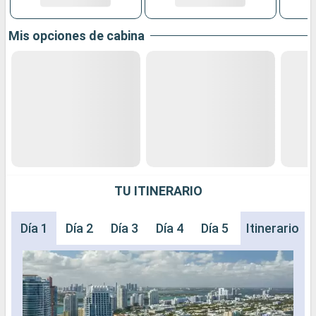
Mis opciones de cabina
TU ITINERARIO
Día 1
Día 2
Día 3
Día 4
Día 5
Día 6
Itinerario
Día 