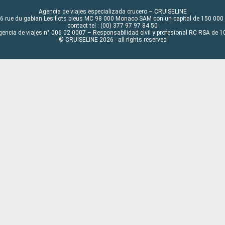
Agencia de viajes especializada crucero – CRUISELINE
6 rue du gabian Les flots bleus MC 98 000 Monaco SAM con un capital de 150 000
contact tel : (00) 377 97 97 84 50
gencia de viajes n° 006 02 0007 – Responsabilidad civil y profesional RC RSA de
© CRUISELINE 2026 - all rights reserved