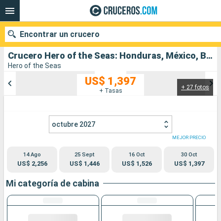
Encontrar un crucero
Crucero Hero of the Seas: Honduras, México, Bahamas, Estados Unidos salida desde Miami
Hero of the Seas
US$ 1,397
+ 27 fotos
Nuestros destinos
+ Tasas
Fecha de salida
octubre 2027
Puertos
Compañías
MEJOR PRECIO
14 Ago
25 Sept
16 Oct
30 Oct
Buscar
US$ 2,256
US$ 1,446
US$ 1,526
US$ 1,397
Mi categoría de cabina