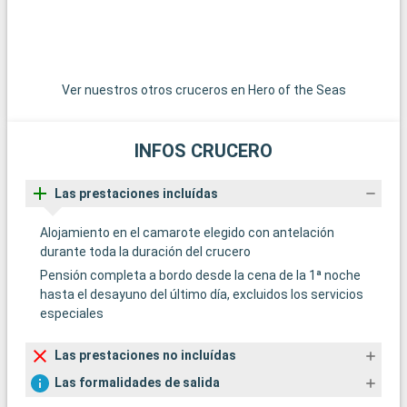
del submarinismo, los arrecifes de coral de Cayo Largo
ofrecen una experiencia submarina extraordinaria. Estos
destinos alrededor de Miami revelan la belleza natural y la
diversidad cultural de la región.
Ver nuestros otros cruceros en Hero of the Seas
INFOS CRUCERO
Las prestaciones incluídas
Alojamiento en el camarote elegido con antelación
durante toda la duración del crucero
Pensión completa a bordo desde la cena de la 1ª noche
hasta el desayuno del último día, excluidos los servicios
especiales
Las prestaciones no incluídas
Las formalidades de salida